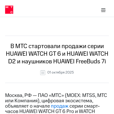
О
сторам и акционерам
Комплаенс и деловая этика
Устойчивое развитие
Медиа-центр
О МТС
О МТС
На главную
компании
О
компании
Стратегия
Стратегия
Все Новости
Карьера
в МТС
Карьера
в МТС
Пресс-
В МТС стартовали продажи серии
релизы
История
HUAWEI WATCH GT 6 и HUAWEI WATCH
компании
МТС
D2 и наушников HUAWEI FreeBuds 7i
о технологиях
Руководство
региона
01 октября 2025
Правовая
информация
Контакты
Москва, РФ — ПАО «МТС» (MOEX: MTSS, МТС
или Компания), цифровая экосистема,
Медиа-центр
объявляет о начале
продаж
серии смарт-
Пресс-
часов HUAWEI WATCH GT 6 Pro и WATCH
релизы