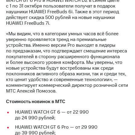
WATCH GT 6 Pro и HUAWEI WATCH D2 в синем цвете
Раскрытие
с 1 по 31 октября пользователи получат в подарок
информации
наушники HUAWEI FreeBuds 6i. Также в этот период
Информация
действует скидка 500 рублей на новые наушники
акционерам
HUAWEI FreeBuds 7i.
Документы
ПАО
«Мы видим, что в категории умных часов всё более
"МТС"
уверенно проявляется тренд на премиальные
Собрания
устройства. Именно версии Pro выходят в лидеры
акционеров
по предзаказам, что подтверждает смещение интереса
Личный
покупателей в сторону расширенного функционала
кабинет
и более высокого уровня комфорта. Мы уверены, что
акционера
новые устройства будут востребованы как среди
Акционерный
поклонников активного образа жизни, так и среди тех,
капитал
кто ценит удобство и современные технологии», —
Контроль
комментирует коммерческий директор розничной сети
и
МТС Алексей Помозов.
аудит
Рынок
Стоимость новинок в МТС
акций
HUAWEI WATCH GT 6 — от 22 990
Описание
до 24 990 рублей;
Программа
приобретения
HUAWEI WATCH GT 6 Pro — от 29 990
Порядок
до 39 990 рублей;