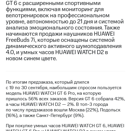
GT 6 с расширенными спортивными
функциями, включая мониторинг для
МТС
велотренировок на профессиональном
о технологиях
уровне, автономностью до 21 дня и системой
Достижения
анализа эмоционального состояния. Также
начинаются продажи наушников HUAWEI
Интервью
FreeBuds 7i, которые оснащены системой
динамического активного шумоподавления
Финансовая
4.0, и умных часов HUAWEI WATCH D2 в
отчетность
новом синем цвете.
Контакты
Новости
в
По итогам предзаказа, который длился
регионе
с 19 по 30 сентября, наибольшим спросом пользуется
модель HUAWEI WATCH GT 6 Pro, на которую
пришлось 56% всех заказов. Версия GT 6 собрала 42%,
м и акционерам
Корпоративное
а часы HUAWEI WATCH D2 — 2%. В топ-3 города
управление
по числу предзаказов вошли Москва (22%), Подольск
(16%), а также Санкт-Петербург (9%).
Корпоративный
При покупке умных часов HUAWEI WATCH GT 6, HUAWEI
секретарь