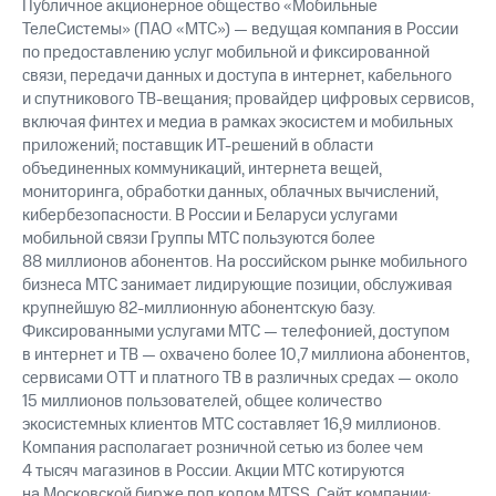
Публичное акционерное общество «Мобильные
ТелеСистемы» (ПАО «МТС») — ведущая компания в России
по предоставлению услуг мобильной и фиксированной
связи, передачи данных и доступа в интернет, кабельного
и спутникового ТВ-вещания; провайдер цифровых сервисов,
включая финтех и медиа в рамках экосистем и мобильных
приложений; поставщик ИТ-решений в области
объединенных коммуникаций, интернета вещей,
мониторинга, обработки данных, облачных вычислений,
кибербезопасности. В России и Беларуси услугами
мобильной связи Группы МТС пользуются более
88 миллионов абонентов. На российском рынке мобильного
бизнеса МТС занимает лидирующие позиции, обслуживая
крупнейшую 82-миллионную абонентскую базу.
Фиксированными услугами МТС — телефонией, доступом
в интернет и ТВ — охвачено более 10,7 миллиона абонентов,
сервисами OTT и платного ТВ в различных средах — около
15 миллионов пользователей, общее количество
экосистемных клиентов МТС составляет 16,9 миллионов.
Компания располагает розничной сетью из более чем
4 тысяч магазинов в России. Акции МТС котируются
на Московской бирже под кодом MTSS. Сайт компании: