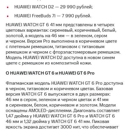
выкупа
HUAWEI WATCH D2 — 29 990 рублей;
акций
Дивиденды
HUAWEI FreeBuds 7i — 7 990 рублей.
Рынок
HUAWEI WATCH GT 6 41 мм представлены в четырех
облигаций
цветовых вариантах: сиреневый, коричневый, белый,
золотой, а модель на 46 мм — в зеленом, сером
Описание
и черном. Версия Pro выполнена в коричневом цвете
Еврооблигации-2023
c плетеным ремешком, титановом с титановым
Уведомление
ремешком и черном с фторэластомеровым ремешком.
о
Модель HUAWEI WATCH D2 доступна в новом синем
погашении
цвете с ремешком из композитной кожи.
именных
облигаций
О HUAWEI WATCH GT 6 и HUAWEI GT 6 Pro
Другое
Флагманская модель HUAWEI WATCH GT 6 Pro доступна
Регистратор
в черном, титановом и коричневом цветах. Базовая
Реквизиты
версия WATCH GT 6 выпускается в двух размерах:
Контакты
46 мм в сером, зеленом и черном цветах и 41 мм
йчивое развитие
в сиреневом, белом, коричневом и золотом. Модели
и деловая этика
оснащены AMOLED-дисплеями. Диагональ составляет
На главную
1,47 дюйма у HUAWEI WATCH GT 6 Pro и WATCH GT 6
46 мм и 1,32 дюйма у WATCH GT 6 41 мм. Пиковая
яркость экрана достигает 3000 нит, что обеспечивает