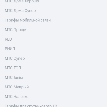
МТС Дома Хорошо
МТС Дома Супер
Тарифы мобильной связи
МТС Проще
RED
РИИЛ
МТС Супер
МТС ТОП
МТС Junior
МТС Мудрый
МТС Налегке
Тарифы для спутникового ТВ