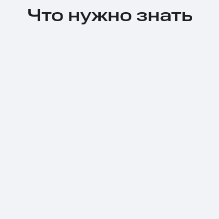
Что нужно знать
Тарифы RED, РИИЛ и МТС Супер дешев
Обзоры товаров
Скидки до 40%
на смартфоны
при покупке со связью МТС