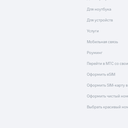
Для ноутбука
Для устройств
Услуги
Мобильная связь
Роуминг
Перейти в МТС со св
Оформить eSIM
Оформить SIM-карту в
Оформить чистый но
Выбрать красивый но