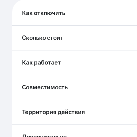
ле при оплате с карты МТС Деньги
Как отключить
Сколько стоит
Как работает
Совместимость
Территория действия