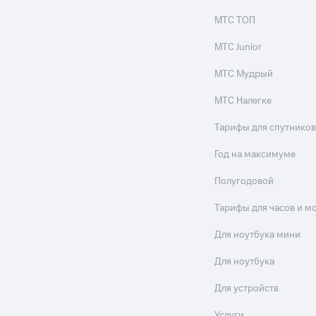
МТС ТОП
МТС Junior
МТС Мудрый
МТС Налегке
Тарифы для спутников
Год на максимуме
Полугодовой
Тарифы для часов и м
Для ноутбука мини
Для ноутбука
Для устройств
Услуги