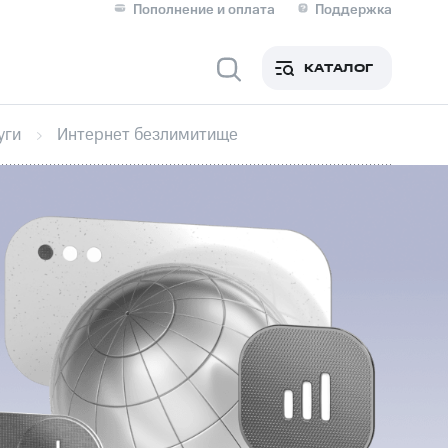
Пополнение и оплата
Поддержка
Скидка 30% на связь
Личные кабинеты
КАТАЛОГ
Мобильная связь
уги
Интернет безлимитище
IM-карта для иностранцев
M
Для дома
оим номером
Поддержка
Сервисы и подписки
ой МТС
фитнес
Приложения от МТС