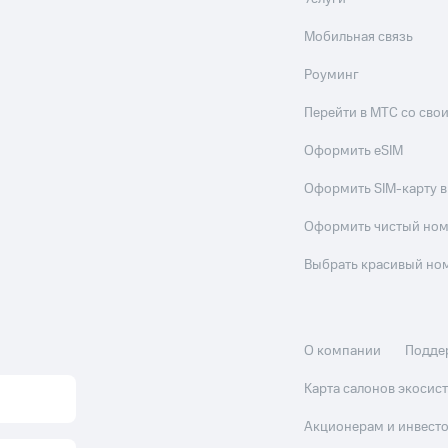
Мобильная связь
Роуминг
Перейти в МТС со св
Оформить eSIM
Оформить SIM-карту в
Оформить чистый но
Выбрать красивый но
О компании
Подде
Карта салонов экоси
Акционерам и инвест