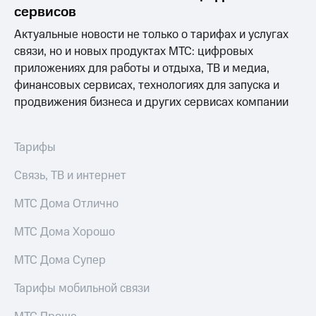
Раскрытие
сервисов
информации
Информация
Актуальные новости не только о тарифах и услугах
акционерам
связи, но и новых продуктах МТС: цифровых
Документы
приложениях для работы и отдыха, ТВ и медиа,
ПАО
"МТС"
финансовых сервисах, технологиях для запуска и
Собрания
продвижения бизнеса и других сервисах компании
акционеров
Личный
кабинет
Тарифы
акционера
Акционерный
Связь, ТВ и интернет
капитал
Контроль
МТС Дома Отлично
и
аудит
Рынок
МТС Дома Хорошо
акций
МТС Дома Супер
Описание
Программа
Тарифы мобильной связи
приобретения
Порядок