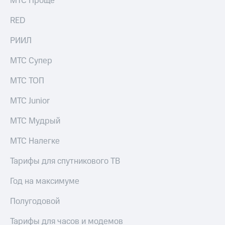
МТС Проще
выкупа
акций
RED
Дивиденды
Рынок
РИИЛ
облигаций
МТС Супер
Описание
Еврооблигации-2023
МТС ТОП
Уведомление
о
МТС Junior
погашении
именных
МТС Мудрый
облигаций
Другое
МТС Налегке
Регистратор
Реквизиты
Тарифы для спутникового ТВ
Контакты
йчивое развитие
Год на максимуме
и деловая этика
На главную
Полугодовой
Тарифы для часов и модемов