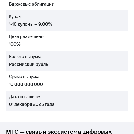
Биржевые облигации
МТС
о технологиях
Купон
1-10 купоны – 9,00%
Достижения
Цена размещения
Интервью
100%
Финансовая
отчетность
Валюта выпуска
Российский рубль
Контакты
Сумма выпуска
Новости
в
10 000 000 000
регионе
Дата погашения
м и акционерам
01 декабря 2025 года
Корпоративное
управление
Корпоративный
секретарь
МТС — связь и экосистема цифровых