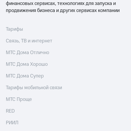
финансовых сервисах, технологиях для запуска и
оператора
продвижения бизнеса и других сервисах компании
Оплата
интернета
и
Тарифы
ТВ
Связь, ТВ и интернет
Переводы
с
МТС Дома Отлично
телефона
на карту
МТС Дома Хорошо
МТС Pay
МТС Дома Супер
Оплата
Тарифы мобильной связи
по QR-
коду
МТС Проще
за границей
RED
тернет-магазин
Смартфоны
РИИЛ
Наушники