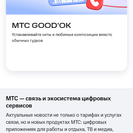
С картой
с карты
МТС
МТС Деньги
Деньги
МТС
Обзоры
МТС GOOD'OK
Накопления
товаров
Устанавливайте хиты и любимые композиции вместо
Откладывайте
Скидки
обычных гудков
деньги
до 40%
и получайте
на смартфоны
доход 15%
Платежи
при
и
покупке
переводы
со связью
МТС
Пополнить
номер
МТС
МТС — связь и экосистема цифровых
Настройки
сервисов
автоплатежа
Актуальные новости не только о тарифах и услугах
Пополнить
связи, но и новых продуктах МТС: цифровых
номер
приложениях для работы и отдыха, ТВ и медиа,
другого