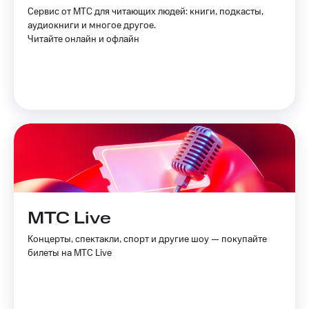
Услуги
Сервис от МТС для читающих людей: книги, подкасты,
149 ₽/
аудиокниги и многое другое.
мес
Акции
Читайте онлайн и офлайн
МТС
Домашний
Premium
интернет
Подписка
Домашнее
на гигабайты
ТВ
интернета,
фильмы,
Спутниковое
музыка
ТВ
и многое
другое
Перейти
Семейная
в МТС
группа
со своим
МТС Live
номером
Скидка
на тарифы,
Концерты, спектакли, спорт и другие шоу — покупайте
Поддержка
общие
билеты на МТС Live
подписки
висы и подписки
и услуги,
МТС
доступ
Premium
к геолокации