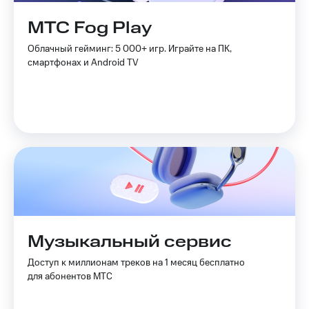
Live
Безопасность
МТС Fog Play
Гудок
Финансы
Облачный гейминг: 5 000+ игр. Играйте на ПК,
Мой
Детям
смартфонах и Android TV
МТС
и родителям
Все
Здоровье
приложения
и фитнес
Инвестиции
Приложения
от МТС
Получайте
доход
Акции
онлайн
Страхование
Приложения
КИОН
Покупка
Музыкальный сервис
полисов
КИОН
онлайн
Музыка
Доступ к миллионам треков на 1 месяц бесплатно
Скидка 30%
для абонентов МТС
на связь
КИОН
Строки
С картой