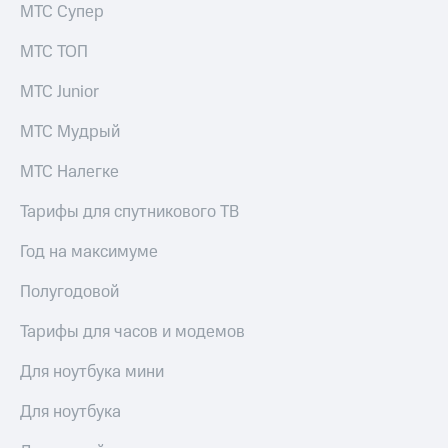
и
МТС Супер
колонки
МТС ТОП
Умные
часы
МТС Junior
и
трекеры
МТС Мудрый
Умный
МТС Налегке
дом
Тарифы для спутникового ТВ
Планшеты
Год на максимуме
Акции
и
Полугодовой
скидки
Все
Тарифы для часов и модемов
товары
Для ноутбука мини
Для ноутбука