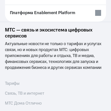
на связь
Платформа Enablement Platform
Роуминг
Тарифы
RED,
Семейная
РИИЛ
группа
и МТС
МТС — связь и экосистема цифровых
Супер
сервисов
Заказать
дешевле
SIM-
при
Актуальные новости не только о тарифах и услугах
карту
оплате
связи, но и новых продуктах МТС: цифровых
с карты
Оформить
приложениях для работы и отдыха, ТВ и медиа,
МТС
eSIM
Деньги
финансовых сервисах, технологиях для запуска и
продвижения бизнеса и других сервисах компании
SIM-
Выберите
карта
и подключите
для
ТВ
Тарифы
иностранцев
с выгодным
тарифом
Оформить
Связь, ТВ и интернет
чистый
Тарифы
номер
МТС Дома Отлично
Интернет,