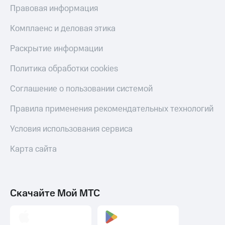
МТС
Правовая информация
Live
Деньги
МТС
Комплаенс и деловая этика
Гудок
Накопления
Мой
Раскрытие информации
Откладывайте
МТС
деньги
Политика обработки cookies
и получайте
Все
доход 15%
приложения
Соглашение о пользовании системой
Акции
Финансы
Условия
Инвестиции
Правила применения рекомендательных технологий
пополнения
Получайте
Условия использования сервиса
Скидка
доход
30%
онлайн
Карта сайта
на связь
Страхование
Покупка
Тарифы
полисов
RED,
онлайн
РИИЛ
Скачайте Мой МТС
Скидка 30%
и МТС Супер
на связь
дешевле
при оплате