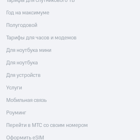
Тарифы для спутникового ТВ
Услуги
149 ₽/
мес
Год на максимуме
Акции
МТС
Полугодовой
Домашний
Premium
интернет
Тарифы для часов и модемов
Подписка
Домашнее
на гигабайты
Для ноутбука мини
ТВ
интернета,
фильмы,
Для ноутбука
Спутниковое
музыка
ТВ
и многое
Для устройств
другое
Перейти
Семейная
в МТС
Услуги
группа
со своим
номером
Мобильная связь
Скидка
на тарифы,
Поддержка
Роуминг
общие
подписки
висы и подписки
и услуги,
Перейти в МТС со своим номером
МТС
доступ
Premium
к геолокации
Оформить eSIM