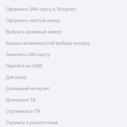
Сертификаты
Подписка
безопасности
Оформить SIM-карту в Telegram
на гигабайты
интернета,
Всё
Оформить чистый номер
фильмы,
под
музыка
рукой
Выбрать красивый номер
и многое
в Мой МТС
другое
Больше возможностей выбора номера
Семейная
Посмотрите,
группа
что
Заменить SIM-карту
полезного
Скидка
есть
на тарифы,
Перейти на eSIM
в нашем
общие
приложении
подписки
Для дома
и услуги,
КИОН
доступ
Домашний интернет
к геолокации
КИОН
Кино,
Домашнее ТВ
Музыка
музыка,
книги
Спутниковое ТВ
КИОН
и не
Строки
только
Сервисы и развлечения