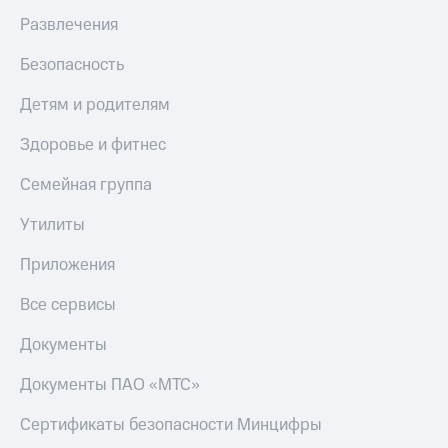
Live
Безопасность
Развлечения
Гудок
Финансы
Безопасность
Мой
Детям
МТС
Детям и родителям
и родителям
Все
Здоровье
Здоровье и фитнес
приложения
и фитнес
Семейная группа
Инвестиции
Приложения
от МТС
Утилиты
Получайте
доход
Акции
Приложения
онлайн
Страхование
Приложения
Все сервисы
КИОН
Покупка
Документы
полисов
КИОН
онлайн
Музыка
Документы ПАО «МТС»
Скидка 30%
на связь
КИОН
Сертификаты безопасности Минцифры
Строки
С картой