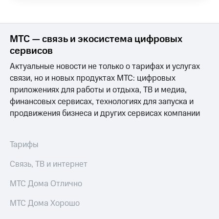
Выбрать
ТВ и телефон
красивый
для дома
номер
Услуги
МТС — связь и экосистема цифровых
Заменить
SIM-
Личный
сервисов
карту
кабинет
Актуальные новости не только о тарифах и услугах
интернета
Перейти
и
связи, но и новых продуктах МТС: цифровых
на
ТВ
приложениях для работы и отдыха, ТВ и медиа,
eSIM
Личный
финансовых сервисах, технологиях для запуска и
кабинет
продвижения бизнеса и других сервисах компании
Для дома
спутникового
Выберите
ТВ
и подключите
Скачать
ТВ
приложение
Тарифы
с выгодным
Мой
тарифом
МТС
Связь, ТВ и интернет
Акции
Тарифы
МТС Дома Отлично
Интернет,
ТВ и телефон
Видеонаблюдение
МТС Дома Хорошо
для дома
для дома