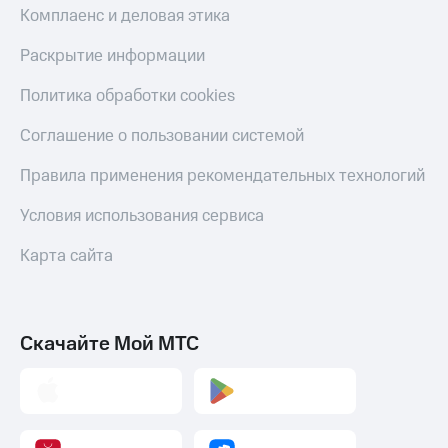
С картой
с карты
Комплаенс и деловая этика
МТС
МТС Деньги
Деньги
Раскрытие информации
МТС
Обзоры
Накопления
товаров
Политика обработки cookies
Откладывайте
Скидки
Соглашение о пользовании системой
деньги
до 40%
и получайте
на смартфоны
Правила применения рекомендательных технологий
доход 15%
Платежи
при
Условия использования сервиса
и
покупке
переводы
со связью
Карта сайта
МТС
Пополнить
номер
МТС
Скачайте Мой МТС
Настройки
автоплатежа
Пополнить
номер
другого