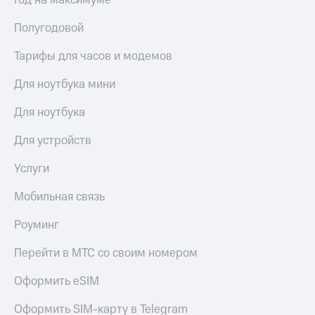
Год на максимуме
Сертификаты
Подписка
безопасности
Полугодовой
на гигабайты
интернета,
Всё
фильмы,
Тарифы для часов и модемов
под
музыка
рукой
и многое
Для ноутбука мини
в Мой МТС
другое
Семейная
Для ноутбука
Посмотрите,
группа
что
Для устройств
полезного
Скидка
есть
на тарифы,
Услуги
в нашем
общие
приложении
подписки
Мобильная связь
и услуги,
КИОН
доступ
Роуминг
к геолокации
КИОН
Кино,
Музыка
Перейти в МТС со своим номером
музыка,
книги
КИОН
Оформить eSIM
и не
Строки
только
Оформить SIM-карту в Telegram