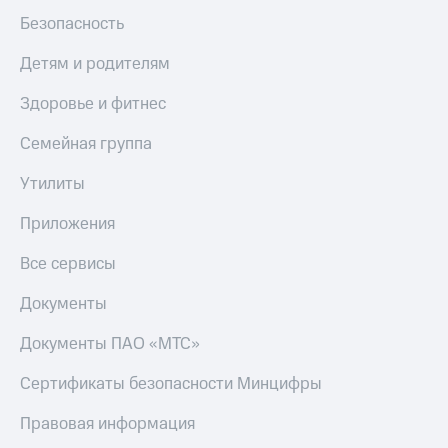
МТС
Live
Безопасность
Деньги
МТС
Гудок
Детям и родителям
Накопления
Мой
Здоровье и фитнес
Откладывайте
МТС
деньги
Семейная группа
и получайте
Все
доход 15%
приложения
Утилиты
Акции
Финансы
Условия
Инвестиции
пополнения
Приложения
Получайте
Скидка
Все сервисы
доход
30%
онлайн
на связь
Документы
Страхование
Документы ПАО «МТС»
Покупка
Тарифы
полисов
RED,
онлайн
РИИЛ
Сертификаты безопасности Минцифры
Скидка 30%
и МТС Супер
на связь
дешевле
Правовая информация
при оплате