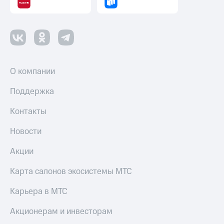
оператора
Оплата
интернета
и
ТВ
О компании
Переводы
с
Поддержка
телефона
на карту
Контакты
МТС Pay
Новости
Оплата
Акции
по QR-
коду
за границей
Карта салонов экосистемы МТС
тернет-магазин
Карьера в МТС
Смартфоны
Акционерам и инвесторам
Наушники