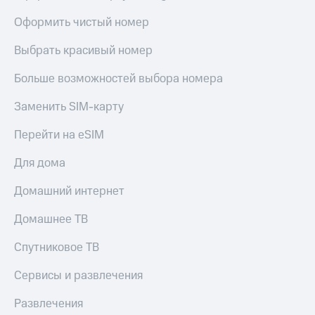
Live
Безопасность
Оформить чистый номер
Гудок
Финансы
Выбрать красивый номер
Мой
Детям
МТС
и родителям
Больше возможностей выбора номера
Все
Здоровье
Заменить SIM-карту
приложения
и фитнес
Перейти на eSIM
Инвестиции
Приложения
от МТС
Для дома
Получайте
доход
Акции
Домашний интернет
онлайн
Страхование
Приложения
Домашнее ТВ
КИОН
Покупка
полисов
Спутниковое ТВ
КИОН
онлайн
Музыка
Скидка 30%
Сервисы и развлечения
на связь
КИОН
Строки
Развлечения
С картой