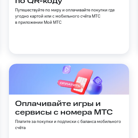
по QR-коду
ильмы, музыка и многое другое
ive
Гудок
Мой МТС
Все приложения
Путешествуйте по миру и оплачивайте покупки где
угодно картой или с мобильного счёта МТС
услуги, доступ к геолокации
в приложении Мой МТС
 в нашем приложении
ive
Гудок
Мой МТС
Все приложения
Инвестиции
ход 15%
ер МТС
Настройки автоплатежа
Пополнить номер др
 на карту
МТС Pay
Оплата по QR-коду за границей
ые часы и трекеры
Умный дом
Планшеты
Акции и 
Оплачивайте игры и
сервисы с номера МТС
ход 15%
Платите за покупки и подписки с баланса мобильного
счёта