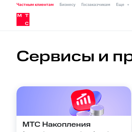
Частным клиентам
Бизнесу
Госзаказчикам
Еще
Перенести номер
Мобильная связь
Сервисы и подписки
Интернет-магазин
Для дома
Скидка 30% на связь
Личные кабинеты
Финансы
Приложения
в МТС
Тарифы
Услуги
Роуминг
Мобильная связь
Интернет и ТВ
Спут
Личный кабинет
Скачать приложени
Перенести номер
Скидка 30% на связь
в МТС
Тарифы
Услуги
Роуминг
Семе
Оформить чистый номер
Выбрать кр
Сервисы и п
Тарифы RED, РИИЛ и МТС Супер дешев
Выберите и подключите ТВ с выгодн
Выберите и подключите ТВ с выгодн
Тарифы
Тарифы
Интернет, ТВ и телефон для дома
Интернет, ТВ и телефон для дома
Услуги
Акции
Домашний интернет
Услуги
Личный кабинет интернета и ТВ
Личн
МТС Premium
Акции
Подписка на гигабайты интернета, ф
Видеонаблюдение для дома
Семейная группа
Скидка на тарифы, общие подписки и 
149 ₽/мес
Кино, музыка, книги и не только
Безо
МТС Накопления
Акции
МТС Premium