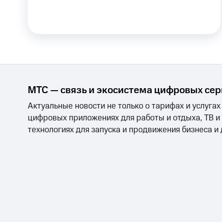
Тарифы RED, РИИЛ и МТС Супер дешев
Обзоры товаров
Скидки до 40%
на смартфоны
МТС — связь и экосистема цифровых се
при покупке со связью МТС
Актуальные новости не только о тарифах и услугах
цифровых приложениях для работы и отдыха, ТВ и
технологиях для запуска и продвижения бизнеса и