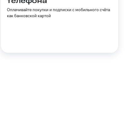
телефона
Приложения
Оплачивайте покупки и подписки с мобильного счёта
Финансы
как банковской картой
угого оператора
Оплата
Интернет-магазин
скидки
Все товары