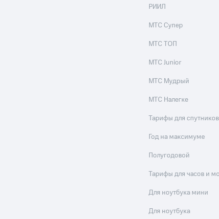
ильмы, музыка и многое другое
РИИЛ
ive
Гудок
Мой МТС
Все приложения
МТС Супер
услуги, доступ к геолокации
МТС ТОП
МТС Junior
МТС Мудрый
 в нашем приложении
МТС Налегке
ive
Гудок
Мой МТС
Все приложения
Инвестиции
ход 15%
ер МТС
Настройки автоплатежа
Пополнить номер др
Тарифы для спутников
 на карту
МТС Pay
Оплата по QR-коду за границей
Год на максимуме
ые часы и трекеры
Умный дом
Планшеты
Акции и 
Полугодовой
Тарифы для часов и м
ход 15%
Для ноутбука мини
Для ноутбука