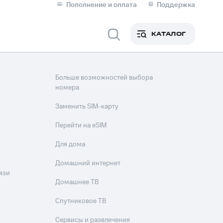
Пополнение и оплата
Поддержка
Скидка 30% на связь
Личные кабинеты
КАТАЛОГ
Мобильная связь
IM-карта для иностранцев
Больше возможностей выбора
M
номера
Для дома
Заменить SIM-карту
Перейти на eSIM
оим номером
Поддержка
Для дома
Сервисы и подписки
ой МТС
Домашний интернет
язи
Домашнее ТВ
фитнес
Приложения от МТС
Спутниковое ТВ
Сервисы и развлечения