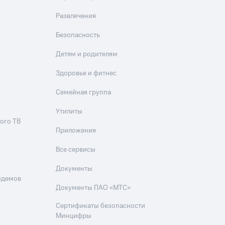
Приложения
Развлечения
Финансы
Безопасность
Детям и родителям
Здоровье и фитнес
Семейная группа
Утилиты
угого оператора
Оплата
ого ТВ
Приложения
Интернет-магазин
Все сервисы
скидки
Все товары
Документы
одемов
Документы ПАО «МТС»
Сертификаты безопасности
Минцифры