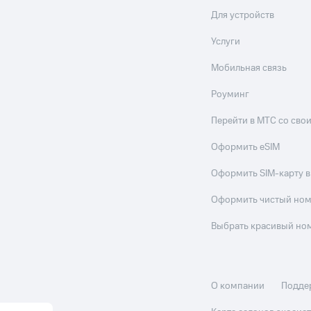
Для устройств
ле при оплате с карты МТС Деньги
Услуги
Мобильная связь
Роуминг
Перейти в МТС со св
Оформить eSIM
Оформить SIM-карту в
Оформить чистый но
Выбрать красивый но
О компании
Подде