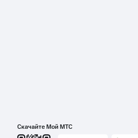
Тарифы RED, РИИЛ и МТС Супер дешев
Обзоры товаров
Скидки до 40%
на смартфоны
при покупке со связью МТС
Скачайте Мой МТС