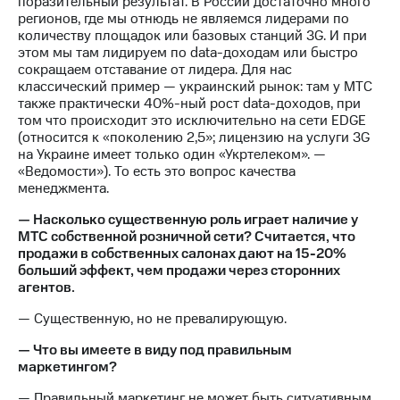
поразительный результат. В России достаточно много
регионов, где мы отнюдь не являемся лидерами по
количеству площадок или базовых станций 3G. И при
этом мы там лидируем по data-доходам или быстро
сокращаем отставание от лидера. Для нас
классический пример — украинский рынок: там у МТС
также практически 40%-ный рост data-доходов, при
том что происходит это исключительно на сети EDGE
(относится к «поколению 2,5»; лицензию на услуги 3G
на Украине имеет только один «Укртелеком». —
«Ведомости»). То есть это вопрос качества
менеджмента.
— Насколько существенную роль играет наличие у
МТС собственной розничной сети? Считается, что
продажи в собственных салонах дают на 15-20%
больший эффект, чем продажи через сторонних
агентов.
— Существенную, но не превалирующую.
— Что вы имеете в виду под правильным
маркетингом?
— Правильный маркетинг не может быть ситуативным,