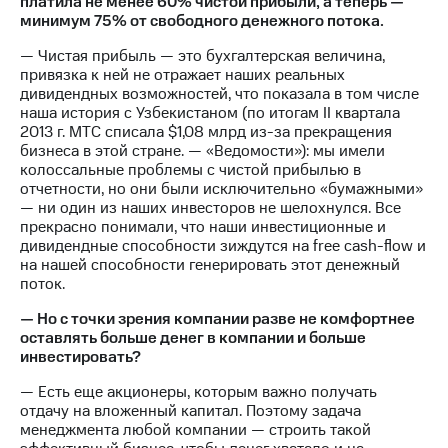
платила не менее 60% чистой прибыли, а теперь —
минимум 75% от свободного денежного потока.
— Чистая прибыль — это бухгалтерская величина,
привязка к ней не отражает наших реальных
дивидендных возможностей, что показала в том числе
наша история с Узбекистаном (по итогам II квартала
2013 г. МТС списала $1,08 млрд из-за прекращения
бизнеса в этой стране. — «Ведомости»): мы имели
колоссальные проблемы с чистой прибылью в
отчетности, но они были исключительно «бумажными»
— ни один из наших инвесторов не шелохнулся. Все
прекрасно понимали, что наши инвестиционные и
дивидендные способности зиждутся на free cash-flow и
на нашей способности генерировать этот денежный
поток.
— Но с точки зрения компании разве не комфортнее
оставлять больше денег в компании и больше
инвестировать?
— Есть еще акционеры, которым важно получать
отдачу на вложенный капитал. Поэтому задача
менеджмента любой компании — строить такой