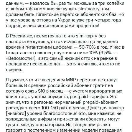
данным, — казалось бы, раз ты можешь за три копейки
в любом табачном киоске купить sim-карту, там
должны быть гигантские перетоки абонентских баз. Но
у нас уровень оттока на Украине уже три-четыре года
подряд исчисляется единицами процентов!
В России же, несмотря на то что sim-карту без
паспорта не купишь, отток исчислялся до недавнего
времени гигантскими цифрами — 50-70% в год. У нас в
I квартале он наконец опустился ниже 10% (9,5%. —
«Ведомости»), и это самый низкий отток на рынке в
последние несколько лет — хотя я считаю, что это не
предел.
Я думаю, что и с введением MNP перетоки не станут
больше. В среднем российский абонент тратит на
сотовую связь $10 в месяц — с учетом корпоративных
клиентов, с учетом роуминга, postpaid-тарифов. Это
значит, что в регионах нормальный prepaid-абонент
расходует всего 100-150 руб. в месяц. Даже для нашего
[низкого] уровня благосостояния это, мне кажется, не
запредельные цифры и при желании абоненты могут
гулять между операторами. Но тенденции рынка
говорят о постепенном изменении модели поведения