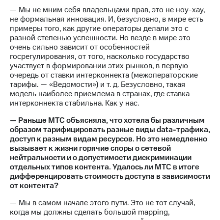
— Мы не мним себя владельцами прав, это не ноу-хау,
не формальная инновация. И, безусловно, в мире есть
примеры того, как другие операторы делали это с
разной степенью успешности. Но везде в мире это
очень сильно зависит от особенностей
госрегулирования, от того, насколько государство
участвует в формировании этих рынков, в первую
очередь от ставки интерконнекта (межоператорские
тарифы. — «Ведомости») и т. д. Безусловно, такая
модель наиболее приемлема в странах, где ставка
интерконнекта стабильна. Как у нас.
— Раньше МТС объясняла, что хотела бы различным
образом тарифицировать разные виды data-трафика,
доступ к разным видам ресурсов. Но это немедленно
вызывает к жизни горячие споры о сетевой
нейтральности и о допустимости дискриминации
отдельных типов контента. Удалось ли МТС в итоге
дифференцировать стоимость доступа в зависимости
от контента?
— Мы в самом начале этого пути. Это не тот случай,
когда мы должны сделать большой mapping,