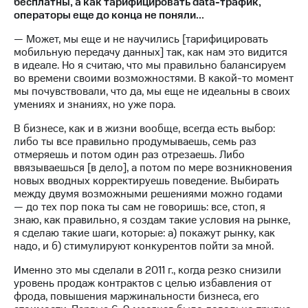
бесплатны, а как тарифицировать data-трафик,
операторы еще до конца не поняли...
— Может, мы еще и не научились [тарифицировать
мобильную передачу данных] так, как нам это видится
в идеале. Но я считаю, что мы правильно балансируем
во времени своими возможностями. В какой-то момент
мы почувствовали, что да, мы еще не идеальны в своих
умениях и знаниях, но уже пора.
В бизнесе, как и в жизни вообще, всегда есть выбор:
либо ты все правильно продумываешь, семь раз
отмеряешь и потом один раз отрезаешь. Либо
ввязываешься [в дело], а потом по мере возникновения
новых вводных корректируешь поведение. Выбирать
между двумя возможными решениями можно годами
— до тех пор пока ты сам не говоришь: все, стоп, я
знаю, как правильно, я создам такие условия на рынке,
я сделаю такие шаги, которые: а) покажут рынку, как
надо, и б) стимулируют конкурентов пойти за мной.
Именно это мы сделали в 2011 г., когда резко снизили
уровень продаж контрактов с целью избавления от
фрода, повышения маржинальности бизнеса, его