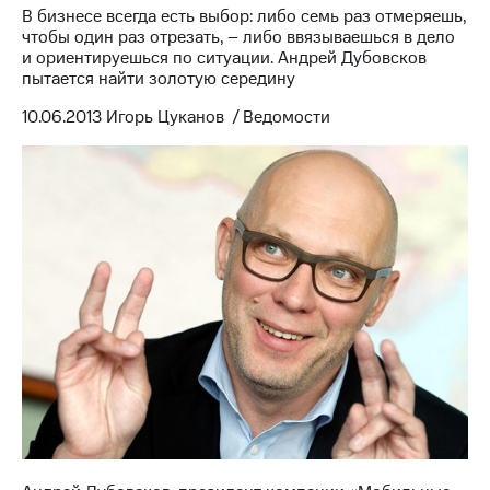
В бизнесе всегда есть выбор: либо семь раз отмеряешь,
МТС
чтобы один раз отрезать, – либо ввязываешься в дело
о технологиях
и ориентируешься по ситуации. Андрей Дубовсков
пытается найти золотую середину
Достижения
10.06.2013 Игорь Цуканов / Ведомости
Интервью
Финансовая
отчетность
Контакты
Новости
в
регионе
м и акционерам
Корпоративное
управление
Корпоративный
секретарь