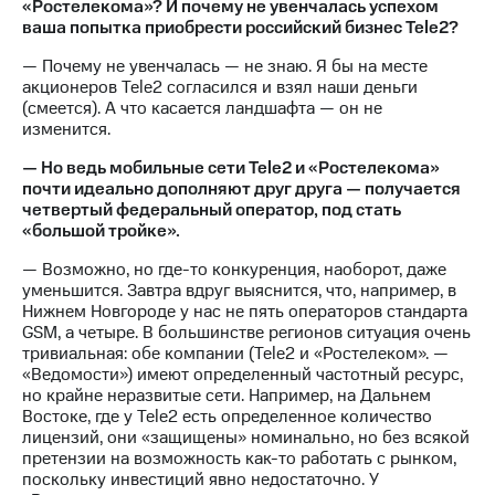
«Ростелекома»? И почему не увенчалась успехом
ваша попытка приобрести российский бизнес Tele2?
— Почему не увенчалась — не знаю. Я бы на месте
акционеров Tele2 согласился и взял наши деньги
(смеется). А что касается ландшафта — он не
изменится.
— Но ведь мобильные сети Tele2 и «Ростелекома»
почти идеально дополняют друг друга — получается
четвертый федеральный оператор, под стать
«большой тройке».
— Возможно, но где-то конкуренция, наоборот, даже
уменьшится. Завтра вдруг выяснится, что, например, в
Нижнем Новгороде у нас не пять операторов стандарта
GSM, а четыре. В большинстве регионов ситуация очень
тривиальная: обе компании (Tele2 и «Ростелеком». —
«Ведомости») имеют определенный частотный ресурс,
но крайне неразвитые сети. Например, на Дальнем
Востоке, где у Tele2 есть определенное количество
лицензий, они «защищены» номинально, но без всякой
претензии на возможность как-то работать с рынком,
поскольку инвестиций явно недостаточно. У