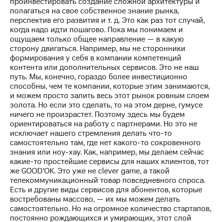
проинвестировать создание сложной архитектуры и
полагаться на свое собственное знание рынка,
перспектив его развития и т. д. Это как раз тот случай,
когда надо идти пошагово. Пока мы понимаем и
ощущаем только общее направление — в какую
сторону двигаться. Например, мы не сторонники
формирования у себя в компании компетенций
контента или дополнительных сервисов. Это не наш
путь. Мы, конечно, гораздо более инвестиционно
способны, чем те компании, которые этим занимаются,
и можем просто залить весь этот рынок ровным слоем
золота. Но если это сделать, то на этом дерне, гумусе
ничего не произрастет. Поэтому здесь мы будем
ориентироваться на работу с партнерами. Но это не
исключает нашего стремления делать что-то
самостоятельно там, где нет какого-то сокровенного
знания или ноу-хау. Как, например, мы делаем сейчас
какие-то простейшие сервисы для наших клиентов, тот
же GOOD'OK. Это уже не clever game, а такой
телекоммуникационный товар повседневного спроса.
Есть и другие виды сервисов для абонентов, которые
востребованы массово, — их мы можем делать
самостоятельно. Но на огромное количество стартапов,
постоянно рождающихся и умирающих, этот слой