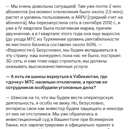
— Мы очень довольны ситуацией. Там уже почти 2 млн
абонентов (на момент отключения было около 2,5 млн),
растет и уровень пользования, и ARPU [средний счет на
абонента]. Мы перезапустили сеть в сентябре 2012 г., и
уже в IV квартале была позитивная маржа, причем
двузначная, а в I квартале этого года она еще выросла
(до ухода МТС из Туркмении уровень рентабельности
ее местного бизнеса составлял около 60%. —
«Ведомости»). Безусловно, мы будем вкладываться в
эту страну: наш конкурент, пока нас не было, построил
3G-сеть, и нам тоже надо строиться, мы должны
оказывать высококачественные услуги.
— А есть ли шансы вернуться в Узбекистан, где
«дочку» МТС насильно отключили, а против ее
сотрудников возбудили уголовные дела?
— Шансов на то, что мы будем вести операторскую
деятельность, я особо не вижу. Но, безусловно,
интересы свои как инвестор будем защищать и никогда
от них не отступимся. Мы уже обратились в
инвестиционный суд в Вашингтоне при Всемирном
банке, иск зарегистрирован и официально принят к