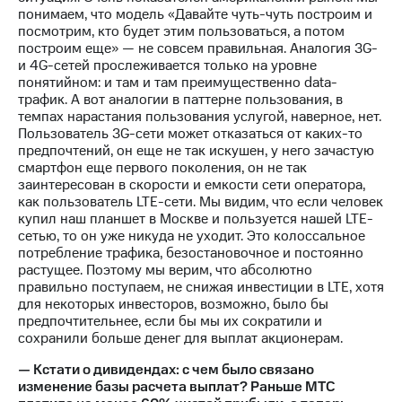
понимаем, что модель «Давайте чуть-чуть построим и
посмотрим, кто будет этим пользоваться, а потом
построим еще» — не совсем правильная. Аналогия 3G-
и 4G-сетей прослеживается только на уровне
понятийном: и там и там преимущественно data-
трафик. А вот аналогии в паттерне пользования, в
темпах нарастания пользования услугой, наверное, нет.
Пользователь 3G-сети может отказаться от каких-то
предпочтений, он еще не так искушен, у него зачастую
смартфон еще первого поколения, он не так
заинтересован в скорости и емкости сети оператора,
как пользователь LTE-сети. Мы видим, что если человек
купил наш планшет в Москве и пользуется нашей LTE-
сетью, то он уже никуда не уходит. Это колоссальное
потребление трафика, безостановочное и постоянно
растущее. Поэтому мы верим, что абсолютно
правильно поступаем, не снижая инвестиции в LTE, хотя
для некоторых инвесторов, возможно, было бы
предпочтительнее, если бы мы их сократили и
сохранили больше денег для выплат акционерам.
— Кстати о дивидендах: с чем было связано
изменение базы расчета выплат? Раньше МТС