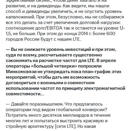
эффективный бизнес, чтобы денег хватало и на
развитие, и на дивиденды. Как видите, мы нашли
способ и дивиденды увеличить, и не опустить уровень
капвложений. При этом, безусловно, мы не собираемся
все это делать за счет увеличения долговой нагрузки:
соотношение долг/EBITDA так и останется на уровне 1,1-
1,5, не больше. При этом до конца 2014 г. более 600
городов России будут с нашим LTE.
— Вы не снижаете уровень инвестиций и при этом,
судя по всему, рассчитываете существенно
сэкономить на расчистке частот для LTE. В апреле
операторы «большой четверки» попросили
Минкомсвязи не утверждать пока план-график этих
мероприятий, чтобы дать им возможность
договориться с военными о совместном
использовании частот по принципу электромагнитной
совместимости...
— Давайте поразмышляем. Что предлагалось
операторам под видом глобальной конверсии?
Потратить много десятков миллиардов в течение
многих лет и попытаться выстроить красивую и
стройную архитектуру [сети LTE]. Но какая