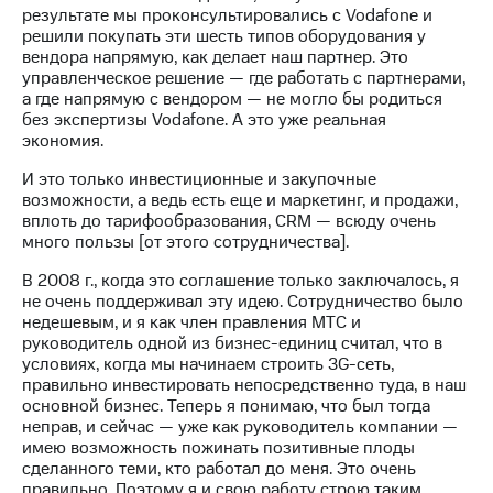
результате мы проконсультировались с Vodafone и
решили покупать эти шесть типов оборудования у
вендора напрямую, как делает наш партнер. Это
управленческое решение — где работать с партнерами,
а где напрямую с вендором — не могло бы родиться
без экспертизы Vodafone. А это уже реальная
экономия.
И это только инвестиционные и закупочные
возможности, а ведь есть еще и маркетинг, и продажи,
вплоть до тарифообразования, CRM — всюду очень
много пользы [от этого сотрудничества].
В 2008 г., когда это соглашение только заключалось, я
не очень поддерживал эту идею. Сотрудничество было
недешевым, и я как член правления МТС и
руководитель одной из бизнес-единиц считал, что в
условиях, когда мы начинаем строить 3G-сеть,
правильно инвестировать непосредственно туда, в наш
основной бизнес. Теперь я понимаю, что был тогда
неправ, и сейчас — уже как руководитель компании —
имею возможность пожинать позитивные плоды
сделанного теми, кто работал до меня. Это очень
правильно. Поэтому я и свою работу строю таким