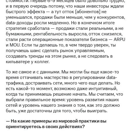
стоимости. Первые 6-9 месяцев было довольно трудно,
и в первую очередь потому, что наши инвесторы ждали
быстрого эффекта — а тут отток [абонентов] не
уменьшался, продажи были меньше, чем у конкурентов,
data-доходы росли медленно. Но в конечном итоге
стратегия сработала — продажи стали реальными, а не
бумажными, рентабельность выросла, отток снизился,
стали расти операционные показатели бизнеса — ARPU
и MOU. Если ты делаешь то, в чем твердо уверен, ты
получаешь шанс сделать рынок управляемым,
создавать тренды на этом рынке, а не следовать в
кильватере у коллег.
То же самое и с данными. Мы могли бы еще какое-то
время оттачивать мастерство в регулировании data-
трафика, достраивать сети, много чего еще делать. Но
есть какой-то момент, возможно даже интуитивный,
когда ты принимаешь решение начать. Мы считаем, что
выбрали правильное время: уровень развития наших
сетей и уровень нашего знания о том, как это должно
быть, уже достаточны для того, чтобы выиграть.
— На какие примеры из мировой практики вы
ориентируетесь в своих действиях?