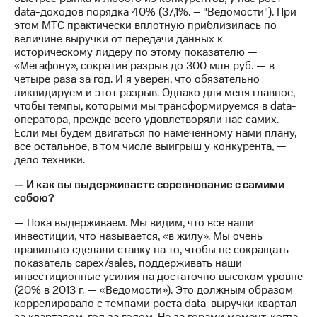
выкупа
data-доходов порядка 40% (37,1%. – "Ведомости"). При
акций
этом МТС практически вплотную приблизилась по
Дивиденды
величине выручки от передачи данных к
Рынок
историческому лидеру по этому показателю —
облигаций
«Мегафону», сократив разрыв до 300 млн руб. — в
четыре раза за год. И я уверен, что обязательно
Описание
ликвидируем и этот разрыв. Однако для меня главное,
Еврооблигации-2023
чтобы темпы, которыми мы трансформируемся в data-
Уведомление
оператора, прежде всего удовлетворяли нас самих.
о
Если мы будем двигаться по намеченному нами плану,
погашении
все остальное, в том числе выигрыш у конкурента, —
именных
дело техники.
облигаций
Другое
— И как вы выдерживаете соревнование с самими
собою?
Регистратор
— Пока выдерживаем. Мы видим, что все наши
Реквизиты
инвестиции, что называется, «в жилу». Мы очень
Контакты
правильно сделали ставку на то, чтобы не сокращать
йчивое развитие
показатель capex/sales, поддерживать наши
и деловая этика
инвестиционные усилия на достаточно высоком уровне
На главную
(20% в 2013 г. — «Ведомости»). Это должным образом
коррелировало с темпами роста data-выручки квартал
за кварталом, год за годом. Не за горами момент, когда