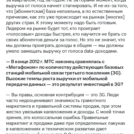
выручка от голоса начнет стагнировать. И не из-за того,
что [абонентская] база нелояльна, а по естественным
причинам, как это уже происходит на рынках [многих]
других стран. К этому моменту надо быть готовым.
Лидером на рынке будет тот, кто проиграет
«голосовые» доходы быстрее, кто научится не брать со
своих абонентов деньги за голос. Но это не значит, что
мы должны проиграть доходы в общем — мы должны
умело замещать выручку от голоса data-доходами.
— В конце 2012 г. МТС наконец сравнялась с
«Мегафоном» по количеству действующих базовых
станций мобильной связи третьего поколения (3G).
Высокие темпы роста выручки от мобильной
передачи данных — это результат инвестиций в 3G?
— Вы правы, основная контрибуция — это 3G. Люди
часто недооценивают значимость грамотного
маркетинга и правильной системы продаж, при этом
жестко увязывая капвложения и доходы. С моей точки
зрения, это колоссальная ошибка. Правильные
маркетинг и продажи даже при определенных лакунах
в капвложениях и техническом развитии дают