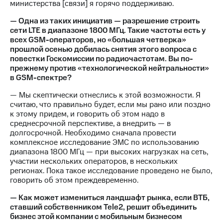
министерства [связи] я горячо поддерживаю.
— Одна из таких инициатив — разрешение строить
сети LTE в диапазоне 1800 МГц. Такие частоты есть у
всех GSM-операторов, но «большая четверка»
прошлой осенью добилась снятия этого вопроса с
повестки Госкомиссии по радиочастотам. Вы по-
прежнему против «технологической нейтральности»
в GSM-спектре?
— Мы скептически отнеслись к этой возможности. Я
считаю, что правильно будет, если мы рано или поздно
к этому придем, и говорить об этом надо в
среднесрочной перспективе, а внедрить — в
долгосрочной. Необходимо сначала провести
комплексное исследование ЭМС по использованию
диапазона 1800 МГц — при высоких нагрузках на сеть,
участии нескольких операторов, в нескольких
регионах. Пока такое исследование проведено не было,
говорить об этом преждевременно.
— Как может измениться ландшафт рынка, если ВТБ,
ставший собственником Tele2, решит объединить
бизнес этой компании с мобильным бизнесом