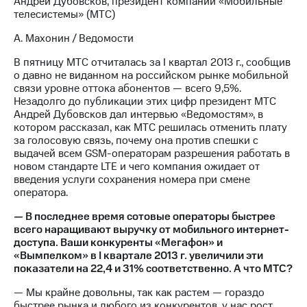
Андрей Дубовсков, президент компании «Мобильные
Раскрытие
телесистемы» (МТС)
информации
Информация
А. Махонин / Ведомости
акционерам
Документы
В пятницу МТС отчиталась за I квартал 2013 г., сообщив
ПАО
о давно не виданном на российском рынке мобильной
"МТС"
связи уровне оттока абонентов — всего 9,5%.
Собрания
Незадолго до публикации этих цифр президент МТС
акционеров
Андрей Дубовсков дал интервью «Ведомостям», в
Личный
котором рассказал, как МТС решилась отменить плату
кабинет
за голосовую связь, почему она против спешки с
акционера
выдачей всем GSM-операторам разрешения работать в
Акционерный
новом стандарте LTE и чего компания ожидает от
капитал
введения услуги сохранения номера при смене
Контроль
оператора.
и
аудит
— В последнее время сотовые операторы быстрее
Рынок
всего наращивают выручку от мобильного интернет-
акций
доступа. Ваши конкуренты «Мегафон» и
«Вымпелком» в I квартале 2013 г. увеличили эти
Описание
показатели на 22,4 и 31% соответственно. А что МТС?
Программа
приобретения
— Мы крайне довольны, так как растем — гораздо
Порядок
быстрее рынка и любого из конкурентов, у нас рост