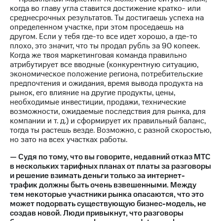
когда во главу угла ставится достижение кратко- или
среднесрочных результатов. Ты достигаешь успеха на
определенном участке, при этом проседаешь на
другом. Если у тебя где-то все идет хорошо, а где-то
плохо, это значит, что ты продал рубль за 90 копеек.
Когда же твоя маркетинговая команда правильно
атрибутирует все вводные (конкурентную ситуацию,
экономическое положение региона, потребительские
предпочтения и ожидания, время вывода продукта на
рынок, его влияние на другие продукты, цены,
необходимые инвестиции, продажи, технические
возможности, ожидаемые последствия для рынка, для
компании и т. д.) и сформирует их правильный баланс,
тогда ты растешь везде. Возможно, с разной скоростью,
но зато на всех участках работы.
— Судя по тому, что вы говорите, недавний отказ МТС
в нескольких тарифных планах от платы за разговоры
и решение взимать деньги только за интернет-
трафик должны быть очень взвешенными. Между
тем некоторые участники рынка опасаются, что это
может подорвать существующую бизнес-модель, не
создав новой. Люди привыкнут, что разговоры