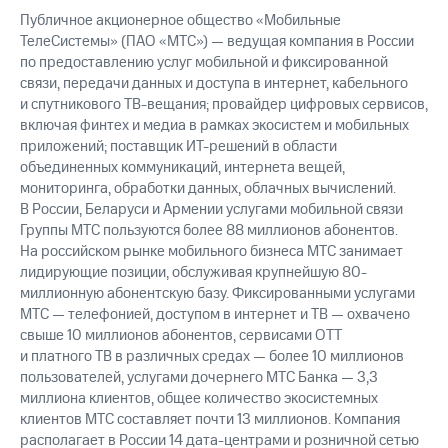
выкупа
Публичное акционерное общество «Мобильные
акций
ТелеСистемы» (ПАО «МТС») — ведущая компания в России
Дивиденды
по предоставлению услуг мобильной и фиксированной
Рынок
связи, передачи данных и доступа в интернет, кабельного
облигаций
и спутникового ТВ-вещания; провайдер цифровых сервисов,
Описание
включая финтех и медиа в рамках экосистем и мобильных
Еврооблигации-2023
приложений; поставщик ИТ-решений в области
Уведомление
объединенных коммуникаций, интернета вещей,
о
мониторинга, обработки данных, облачных вычислений.
погашении
В России, Беларуси и Армении услугами мобильной связи
именных
Группы МТС пользуются более 88 миллионов абонентов.
облигаций
На российском рынке мобильного бизнеса МТС занимает
Другое
лидирующие позиции, обслуживая крупнейшую 80-
миллионную абонентскую базу. Фиксированными услугами
Регистратор
МТС — телефонией, доступом в интернет и ТВ — охвачено
Реквизиты
Контакты
свыше 10 миллионов абонентов, сервисами OTT
йчивое развитие
и платного ТВ в различных средах — более 10 миллионов
и деловая этика
пользователей, услугами дочернего МТС Банка — 3,3
На главную
миллиона клиентов, общее количество экосистемных
клиентов МТС составляет почти 13 миллионов. Компания
располагает в России 14 дата-центрами и розничной сетью