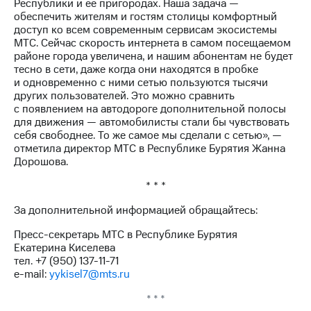
Раскрытие
Республики и ее пригородах. Наша задача —
информации
обеспечить жителям и гостям столицы комфортный
Информация
доступ ко всем современным сервисам экосистемы
акционерам
МТС. Сейчас скорость интернета в самом посещаемом
Документы
районе города увеличена, и нашим абонентам не будет
ПАО
тесно в сети, даже когда они находятся в пробке
"МТС"
и одновременно с ними сетью пользуются тысячи
Собрания
других пользователей. Это можно сравнить
акционеров
с появлением на автодороге дополнительной полосы
Личный
для движения — автомобилисты стали бы чувствовать
кабинет
себя свободнее. То же самое мы сделали с сетью», —
акционера
отметила директор МТС в Республике Бурятия Жанна
Акционерный
Дорошова.
капитал
* * *
Контроль
и
За дополнительной информацией обращайтесь:
аудит
Рынок
Пресс-секретарь МТС в Республике Бурятия
акций
Екатерина Киселева
тел. +7 (950) 137-11-71
Описание
e-mail:
yykisel7@mts.ru
Программа
приобретения
* * *
Порядок