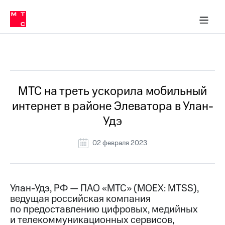
О
сторам и акционерам
Комплаенс и деловая этика
Устойчивое развитие
Медиа-центр
О МТС
О МТС
На главную
компании
О
компании
Стратегия
Стратегия
Все Новости
Карьера
в МТС
Карьера
в МТС
Пресс-
МТС на треть ускорила мобильный
релизы
История
интернет в районе Элеватора в Улан-
компании
МТС
Удэ
о технологиях
Руководство
региона
02 февраля 2023
Правовая
информация
Контакты
Улан-Удэ, РФ — ПАО «МТС» (MOEX: MTSS),
ведущая российская компания
Медиа-центр
по предоставлению цифровых, медийных
Пресс-
и телекоммуникационных сервисов,
релизы