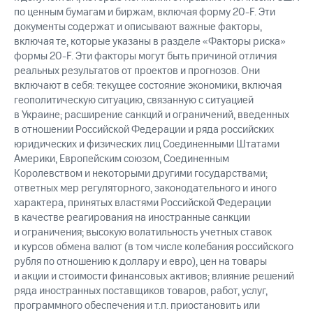
по ценным бумагам и биржам, включая форму 20-F. Эти
документы содержат и описывают важные факторы,
включая те, которые указаны в разделе «Факторы риска»
формы 20-F. Эти факторы могут быть причиной отличия
реальных результатов от проектов и прогнозов. Они
включают в себя: текущее состояние экономики, включая
геополитическую ситуацию, связанную с ситуацией
в Украине; расширение санкций и ограничений, введенных
в отношении Российской Федерации и ряда российских
юридических и физических лиц Соединенными Штатами
Америки, Европейским союзом, Соединенным
Королевством и некоторыми другими государствами;
ответных мер регуляторного, законодательного и иного
характера, принятых властями Российской Федерации
в качестве реагирования на иностранные санкции
и ограничения; высокую волатильность учетных ставок
и курсов обмена валют (в том числе колебания российского
рубля по отношению к доллару и евро), цен на товары
и акции и стоимости финансовых активов; влияние решений
ряда иностранных поставщиков товаров, работ, услуг,
программного обеспечения и т.п. приостановить или