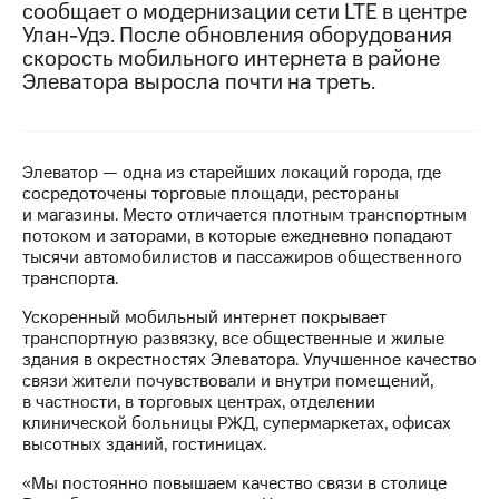
сообщает о модернизации сети LTE в центре
Улан-Удэ. После обновления оборудования
МТС
скорость мобильного интернета в районе
о технологиях
Элеватора выросла почти на треть.
Достижения
Интервью
Элeвaтop — одна из старейших локаций города, где
Финансовая
сосредоточены торговые площади, рестораны
отчетность
и магазины. Место отличается плотным транспортным
потоком и заторами, в которые ежедневно попадают
Контакты
тысячи автомобилистов и пассажиров общественного
транспорта.
Новости
в
Ускоренный мобильный интернет покрывает
регионе
транспортную развязку, все общественные и жилые
здания в окрестностях Элеватора. Улучшенное качество
м и акционерам
связи жители почувствовали и внутри помещений,
Корпоративное
в частности, в торговых центрах, отделении
управление
клинической больницы РЖД, супермаркетах, офисах
высотных зданий, гостиницах.
Корпоративный
секретарь
«Мы постоянно повышаем качество связи в столице