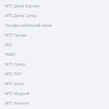
МТС Дома Хорошо
МТС Дома Супер
Тарифы мобильной связи
МТС Проще
RED
РИИЛ
МТС Супер
МТС ТОП
МТС Junior
МТС Мудрый
МТС Налегке