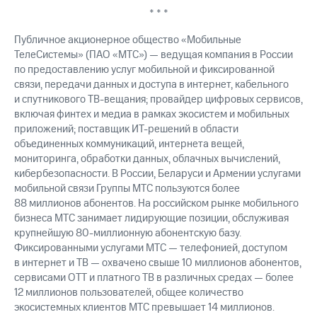
выкупа
* * *
акций
Дивиденды
Публичное акционерное общество «Мобильные
Рынок
ТелеСистемы» (ПАО «МТС») — ведущая компания в России
облигаций
по предоставлению услуг мобильной и фиксированной
связи, передачи данных и доступа в интернет, кабельного
Описание
и спутникового ТВ-вещания; провайдер цифровых сервисов,
Еврооблигации-2023
включая финтех и медиа в рамках экосистем и мобильных
Уведомление
о
приложений; поставщик ИТ-решений в области
погашении
объединенных коммуникаций, интернета вещей,
именных
мониторинга, обработки данных, облачных вычислений,
облигаций
кибербезопасности. В России, Беларуси и Армении услугами
Другое
мобильной связи Группы МТС пользуются более
88 миллионов абонентов. На российском рынке мобильного
Регистратор
бизнеса МТС занимает лидирующие позиции, обслуживая
Реквизиты
крупнейшую 80-миллионную абонентскую базу.
Контакты
Фиксированными услугами МТС — телефонией, доступом
йчивое развитие
в интернет и ТВ — охвачено свыше 10 миллионов абонентов,
и деловая этика
сервисами OTT и платного ТВ в различных средах — более
На главную
12 миллионов пользователей, общее количество
экосистемных клиентов МТС превышает 14 миллионов.