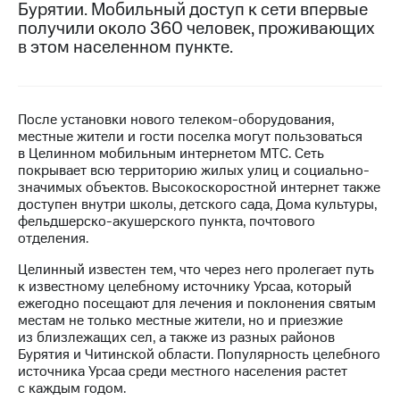
Бурятии. Мобильный доступ к сети впервые
получили около 360 человек, проживающих
МТС
в этом населенном пункте.
о технологиях
Достижения
Интервью
После установки нового телеком-оборудования,
местные жители и гости поселка могут пользоваться
Финансовая
в Целинном мобильным интернетом МТС. Сеть
отчетность
покрывает всю территорию жилых улиц и социально-
значимых объектов. Высокоскоростной интернет также
Контакты
доступен внутри школы, детского сада, Дома культуры,
фельдшерско-акушерского пункта, почтового
Новости
отделения.
в
регионе
Целинный известен тем, что через него пролегает путь
к известному целебному источнику Урсаа, который
м и акционерам
ежегодно посещают для лечения и поклонения святым
Корпоративное
местам не только местные жители, но и приезжие
управление
из близлежащих сел, а также из разных районов
Бурятия и Читинской области. Популярность целебного
Корпоративный
источника Урсаа среди местного населения растет
секретарь
с каждым годом.