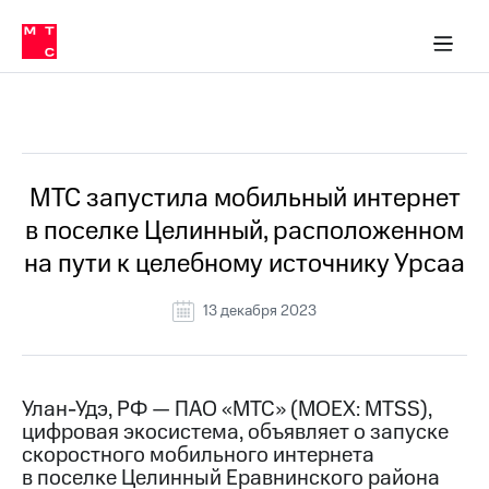
О
сторам и акционерам
Комплаенс и деловая этика
Устойчивое развитие
Медиа-центр
О МТС
О МТС
На главную
компании
О
компании
Стратегия
Стратегия
Все Новости
Карьера
в МТС
Карьера
в МТС
Пресс-
МТС запустила мобильный интернет
релизы
История
в поселке Целинный, расположенном
компании
МТС
на пути к целебному источнику Урсаа
о технологиях
Руководство
региона
13 декабря 2023
Правовая
информация
Контакты
Улан-Удэ, РФ — ПАО «МТС» (MOEX: MTSS),
цифровая экосистема, объявляет о запуске
Медиа-центр
скоростного мобильного интернета
Пресс-
в поселке Целинный Еравнинского района
релизы