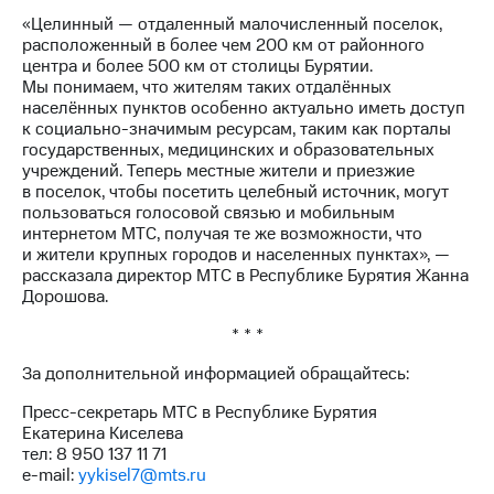
Раскрытие
«Целинный — отдаленный малочисленный поселок,
информации
расположенный в более чем 200 км от районного
Информация
центра и более 500 км от столицы Бурятии.
акционерам
Мы понимаем, что жителям таких отдалённых
Документы
населённых пунктов особенно актуально иметь доступ
ПАО
к социально-значимым ресурсам, таким как порталы
"МТС"
государственных, медицинских и образовательных
Собрания
учреждений. Теперь местные жители и приезжие
акционеров
в поселок, чтобы посетить целебный источник, могут
Личный
пользоваться голосовой связью и мобильным
кабинет
интернетом МТС, получая те же возможности, что
акционера
и жители крупных городов и населенных пунктах», —
Акционерный
рассказала директор МТС в Республике Бурятия Жанна
капитал
Дорошова.
Контроль
и
* * *
аудит
Рынок
За дополнительной информацией обращайтесь:
акций
Пресс-секретарь МТС в Республике Бурятия
Описание
Екатерина Киселева
Программа
тел: 8 950 137 11 71
приобретения
e-mail:
yykisel7@mts.ru
Порядок