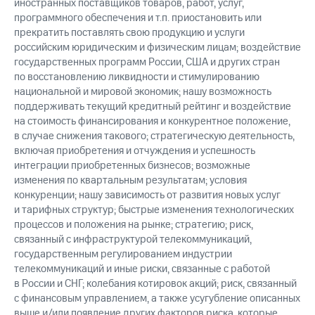
иностранных поставщиков товаров, работ, услуг,
программного обеспечения и т.п. приостановить или
прекратить поставлять свою продукцию и услуги
российским юридическим и физическим лицам; воздействие
государственных программ России, США и других стран
по восстановлению ликвидности и стимулированию
национальной и мировой экономик; нашу возможность
поддерживать текущий кредитный рейтинг и воздействие
на стоимость финансирования и конкурентное положение,
в случае снижения такового; стратегическую деятельность,
включая приобретения и отчуждения и успешность
интеграции приобретенных бизнесов; возможные
изменения по квартальным результатам; условия
конкуренции; нашу зависимость от развития новых услуг
и тарифных структур; быстрые изменения технологических
процессов и положения на рынке; стратегию; риск,
связанный с инфраструктурой телекоммуникаций,
государственным регулированием индустрии
телекоммуникаций и иные риски, связанные с работой
в России и СНГ; колебания котировок акций; риск, связанный
с финансовым управлением, а также усугубление описанных
выше и/или появление других факторов риска, которые