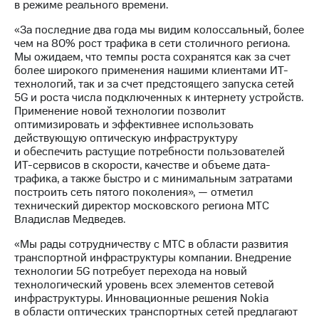
в режиме реального времени.
выкупа
акций
«За последние два года мы видим колоссальный, более
Дивиденды
чем на 80% рост трафика в сети столичного региона.
Рынок
Мы ожидаем, что темпы роста сохранятся как за счет
облигаций
более широкого применения нашими клиентами ИТ-
технологий, так и за счет предстоящего запуска сетей
Описание
5G и роста числа подключенных к интернету устройств.
Еврооблигации-2023
Применение новой технологии позволит
Уведомление
оптимизировать и эффективнее использовать
о
действующую оптическую инфраструктуру
погашении
и обеспечить растущие потребности пользователей
именных
ИТ-сервисов в скорости, качестве и объеме дата-
облигаций
трафика, а также быстро и с минимальным затратами
Другое
построить сеть пятого поколения», — отметил
технический директор московского региона МТС
Регистратор
Владислав Медведев.
Реквизиты
Контакты
«Мы рады сотрудничеству с МТС в области развития
йчивое развитие
транспортной инфраструктуры компании. Внедрение
и деловая этика
технологии 5G потребует перехода на новый
На главную
технологический уровень всех элементов сетевой
инфраструктуры. Инновационные решения Nokia
в области оптических транспортных сетей предлагают