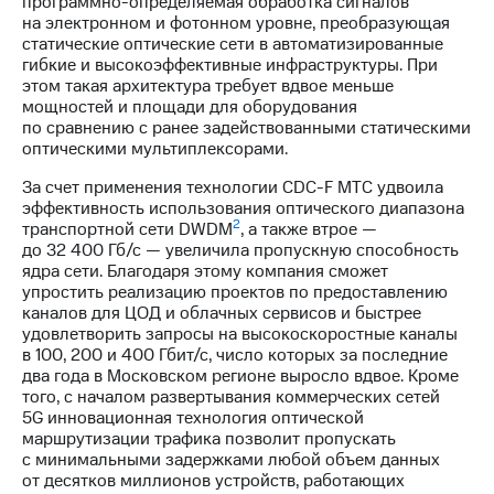
программно-определяемая обработка сигналов
Раскрытие
на электронном и фотонном уровне, преобразующая
информации
статические оптические сети в автоматизированные
Информация
гибкие и высокоэффективные инфраструктуры. При
акционерам
этом такая архитектура требует вдвое меньше
Документы
мощностей и площади для оборудования
ПАО
по сравнению с ранее задействованными статическими
"МТС"
оптическими мультиплексорами.
Собрания
акционеров
За счет применения технологии CDC-F МТС удвоила
Личный
эффективность использования оптического диапазона
кабинет
2
транспортной сети DWDM
, а также втрое —
акционера
до 32 400 Гб/с — увеличила пропускную способность
Акционерный
ядра сети. Благодаря этому компания сможет
капитал
упростить реализацию проектов по предоставлению
Контроль
каналов для ЦОД и облачных сервисов и быстрее
и
удовлетворить запросы на высокоскоростные каналы
аудит
в 100, 200 и 400 Гбит/с, число которых за последние
Рынок
два года в Московском регионе выросло вдвое. Кроме
акций
того, с началом развертывания коммерческих сетей
5G инновационная технология оптической
Описание
маршрутизации трафика позволит пропускать
Программа
с минимальными задержками любой объем данных
приобретения
от десятков миллионов устройств, работающих
Порядок