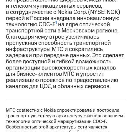
и телекоммуникационных сервисов,
МТС
в сотрудничестве с Nokia Corp. (NYSE: NOK)
о технологиях
первой в России внедрила инновационную
1
технологию CDC-F
на ядре оптической
Достижения
транспортной сети в Московском регионе,
благодаря чему втрое увеличилась
Интервью
пропускная способность транспортной
инфраструктуры МТС и сократились
Финансовая
отчетность
задержки при передаче данных. Это сделает
более доступной и гибкой возможность
Контакты
организации высокоскоростных каналов
для бизнес-клиентов МТС и упростит
Новости
реализацию проектов по предоставлению
в
каналов для ЦОД и облачных сервисов.
регионе
м и акционерам
Корпоративное
МТС совместно с Nokia спроектировала и построила
управление
транспортную сетевую архитектуру с использованием
технологии оптической маршрутизации CDC-F.
Корпоративный
Особенностью этой архитектуры сети является
секретарь