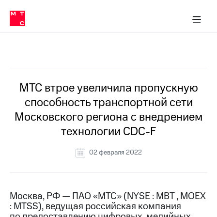
О
сторам и акционерам
Комплаенс и деловая этика
Устойчивое развитие
Медиа-центр
О МТС
О МТС
На главную
компании
О
компании
Стратегия
Стратегия
Все Новости
Карьера
в МТС
Карьера
в МТС
Пресс-
МТС втрое увеличила пропускную
релизы
История
способность транспортной сети
компании
МТС
Московского региона с внедрением
о технологиях
Руководство
технологии CDC-F
региона
Правовая
02 февраля 2022
информация
Контакты
Москва, РФ — ПАО «МТС» (NYSE : MBT , MOEX
Медиа-центр
: MTSS), ведущая российская компания
Пресс-
релизы
по предоставлению цифровых, медийных