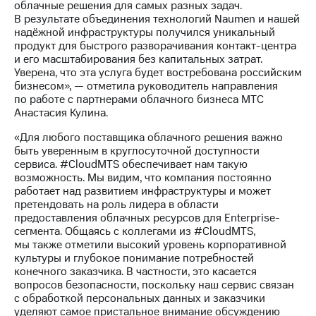
облачные решения для самых разных задач.
выкупа
В результате объединения технологий Naumen и нашей
акций
надёжной инфраструктуры получился уникальный
Дивиденды
продукт для быстрого разворачивания контакт-центра
Рынок
и его масштабирования без капитальных затрат.
облигаций
Уверена, что эта услуга будет востребована российским
бизнесом», — отметила руководитель направления
Описание
по работе с партнерами облачного бизнеса МТС
Еврооблигации-2023
Анастасия Кулина.
Уведомление
о
«Для любого поставщика облачного решения важно
погашении
быть уверенным в круглосуточной доступности
именных
сервиса. #CloudMTS обеспечивает нам такую
облигаций
возможность. Мы видим, что компания постоянно
Другое
работает над развитием инфраструктуры и может
претендовать на роль лидера в области
Регистратор
предоставления облачных ресурсов для Enterprise-
Реквизиты
сегмента. Общаясь с коллегами из #CloudMTS,
Контакты
мы также отметили высокий уровень корпоративной
йчивое развитие
культуры и глубокое понимание потребностей
и деловая этика
конечного заказчика. В частности, это касается
На главную
вопросов безопасности, поскольку наш сервис связан
с обработкой персональных данных и заказчики
уделяют самое пристальное внимание обсуждению