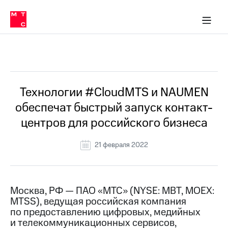
О
сторам и акционерам
Комплаенс и деловая этика
Устойчивое развитие
Медиа-центр
О МТС
О МТС
На главную
компании
О
компании
Стратегия
Стратегия
Все Новости
Карьера
в МТС
Карьера
в МТС
Пресс-
Технологии #CloudMTS и NAUMEN
релизы
История
обеспечат быстрый запуск контакт-
компании
МТС
центров для российского бизнеса
о технологиях
Руководство
региона
21 февраля 2022
Правовая
информация
Контакты
Москва, РФ — ПАО «МТС» (NYSE: MBT, MOEX:
MTSS), ведущая российская компания
Медиа-центр
по предоставлению цифровых, медийных
Пресс-
и телекоммуникационных сервисов,
релизы