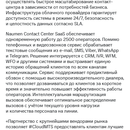
Раскрытие
осуществлять быстрое масштабирование контакт-
информации
центра в зависимости от потребностей бизнеса.
Информация
Инфраструктура облачного провайдера гарантирует
акционерам
доступность системы в режиме 24/7, безопасность
Документы
и целостность данных согласно SLA.
ПАО
Naumen Contact Center SaaS обеспечивает
"МТС"
одновременную работу до 2500 операторов. Помимо
Собрания
телефонных и видеозвонков сервис обрабатывает
акционеров
текстовые сообщения из e-mail, SMS, Viber, WhatsApp
Личный
и Telegram. Решение интегрируется с CRM, IVR, WFM,
кабинет
WFO и другими системами и выстраивает единую
акционера
историю обращений клиентов по всем каналам
Акционерный
коммуникации. Сервис поддерживает предиктивный
капитал
обзвон с помощью высокопроизводительного диалера,
Контроль
что позволяет дозваниваться до клиентов за короткое
и
время и значительно повышает эффективность работы
аудит
операторов. Интеллектуальная маршрутизация
Рынок
вызовов обеспечивает оптимальное распределение
акций
вызовов с учётом текущего уровня нагрузки
и количества персонала на линии.
Описание
Программа
«Партнерство с крупнейшими вендорами рынка
приобретения
позволяет #CloudMTS предоставлять клиентам лучшие
Порядок