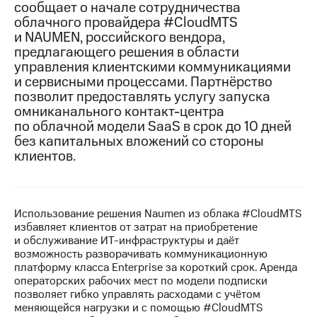
сообщает о начале сотрудничества
облачного провайдера #CloudMTS
МТС
и NAUMEN, российского вендора,
о технологиях
предлагающего решения в области
Достижения
управления клиентскими коммуникациями
и сервисными процессами. Партнёрство
Интервью
позволит предоставлять услугу запуска
омниканального контакт-центра
Финансовая
по облачной модели SaaS в срок до 10 дней
отчетность
без капитальных вложений со стороны
клиентов.
Контакты
Новости
в
регионе
Использование решения Naumen из облака #CloudMTS
избавляет клиентов от затрат на приобретение
м и акционерам
и обслуживание ИТ-инфраструктуры и даёт
Корпоративное
возможность разворачивать коммуникационную
управление
платформу класса Enterprise за короткий срок. Аренда
операторских рабочих мест по модели подписки
Корпоративный
позволяет гибко управлять расходами с учётом
секретарь
меняющейся нагрузки и с помощью #CloudMTS