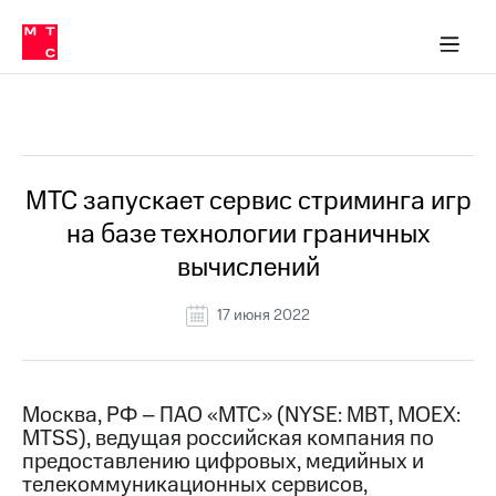
О
сторам и акционерам
Комплаенс и деловая этика
Устойчивое развитие
Медиа-центр
О МТС
О МТС
На главную
компании
О
компании
Стратегия
Стратегия
Все Новости
Карьера
в МТС
Карьера
в МТС
Пресс-
МТС запускает сервис стриминга игр
релизы
История
на базе технологии граничных
компании
МТС
вычислений
о технологиях
Руководство
региона
17 июня 2022
Правовая
информация
Контакты
Москва, РФ – ПАО «МТС» (NYSE: MBT, MOEX:
MTSS), ведущая российская компания по
Медиа-центр
предоставлению цифровых, медийных и
Пресс-
телекоммуникационных сервисов,
релизы