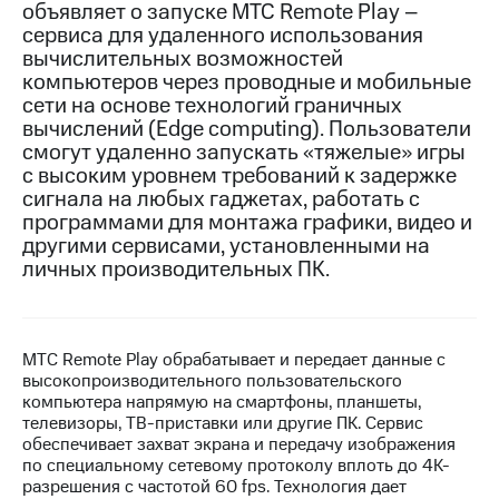
объявляет о запуске MТС Remote Play –
сервиса для удаленного использования
МТС
вычислительных возможностей
о технологиях
компьютеров через проводные и мобильные
Достижения
сети на основе технологий граничных
вычислений (Edge computing). Пользователи
Интервью
смогут удаленно запускать «тяжелые» игры
с высоким уровнем требований к задержке
Финансовая
сигнала на любых гаджетах, работать с
отчетность
программами для монтажа графики, видео и
другими сервисами, установленными на
Контакты
личных производительных ПК.
Новости
в
регионе
MТС Remote Play обрабатывает и передает данные с
м и акционерам
высокопроизводительного пользовательского
Корпоративное
компьютера напрямую на смартфоны, планшеты,
управление
телевизоры, ТВ-приставки или другие ПК. Сервис
обеспечивает захват экрана и передачу изображения
Корпоративный
по специальному сетевому протоколу вплоть до 4К-
секретарь
разрешения с частотой 60 fps. Технология дает