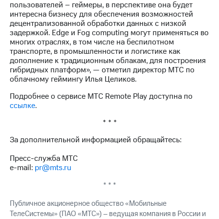
пользователей – геймеры, в перспективе она будет
выкупа
интересна бизнесу для обеспечения возможностей
акций
децентрализованной обработки данных с низкой
Дивиденды
задержкой. Edge и Fog computing могут применяться во
Рынок
многих отраслях, в том числе на беспилотном
облигаций
транспорте, в промышленности и логистике как
дополнение к традиционным облакам, для построения
Описание
гибридных платформ», — отметил директор МТС по
Еврооблигации-2023
облачному геймингу Илья Целиков.
Уведомление
о
Подробнее о сервисе MТС Remote Play доступна по
погашении
ссылке
.
именных
облигаций
* * *
Другое
За дополнительной информацией обращайтесь:
Регистратор
Реквизиты
Пресс-служба МТС
Контакты
e-mail:
pr@mts.ru
йчивое развитие
и деловая этика
* * *
На главную
Публичное акционерное общество «Мобильные
ТелеСистемы» (ПАО «МТС») – ведущая компания в России и