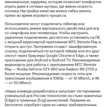
Раскрытие
минимальную задержку, которая позволяет комфортно
информации
играть даже в сетевые шутеры, где важна скорость
Информация
отклика. Настройки качества можно гибко менять
акционерам
прямо во время игрового процесса.
Документы
ПАО
Пользователи могут подключить геймпад или
"МТС"
использовать режим виртуального джойстика для игр
Собрания
со смартфона или телевизора. Чтобы настроить
акционеров
удаленное подключение, достаточно установить на ПК
Личный
с мощной видеокартой приложение MТС Remote Play и
кабинет
открыть доступ. Программа создаст зашифрованную
акционера
ссылку, подключиться по которой геймер или его друг
Акционерный
смогут через браузеры Google Chrome и Edge, а также
капитал
приложение для Android и Android TV. Рекомендуемые
Контроль
видеокарты для работы с приложением МТС Remote
и
Play — Nvidia GeForce GTX 960 или Radeon R9 270X и
аудит
более мощные. Рекомендуемая скорость сети для
Рынок
трансляции изображения в 1080p — от 10 Мбит/с, в 4K
акций
— от 50 Мбит/с.
«Наша команда разработала и запускает тестирование
Описание
уникальной для России технологии на стыке граничных
Программа
(Edge) и туманных (Fog) вычислений. Первыми ее
приобретения
бесплатно опробуют одни из самых требовательных
Порядок