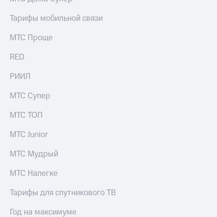
Тарифы мобильной связи
МТС Проще
RED
РИИЛ
МТС Супер
МТС ТОП
МТС Junior
МТС Мудрый
МТС Налегке
Тарифы для спутникового ТВ
Год на максимуме