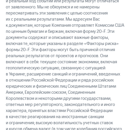
и реальный ход событий или результаты могут отличаться
от заявленного. Мы не обязуемся и не намерены
пересматривать эти заявления с целью соотнесения
их с реальными результатами. Мы адресуем Вас
к документам, которые Компания отправляет Комиссии США
по ценным бумагам и биржам, включая форму 20-F. Эти
документы содержат и описывают важные факторы,
включая те, которые указаны в разделе «Факторы риска»
формы 20-F. Эти факторы могут быть причиной отличия
реальных результатов от проектов и прогнозов. Они
включают в себя: текущее состояние экономики, включая
геополитическую ситуацию, связанную с ситуацией
в Украине; расширение санкций и ограничений, введенных
в отношении Российской Федерации и ряда российских
юридических и физических лиц Соединенными Штатами
Америки, Европейским союзом, Соединенным
Королевством и некоторыми другими государствами;
ответных мер регуляторного, законодательного и иного
характера, принятых властями Российской Федерации
в качестве реагирования на иностранные санкции
и ограничения; высокую волатильность учетных ставок
и курсов обмена валют (в том числе колебания российского