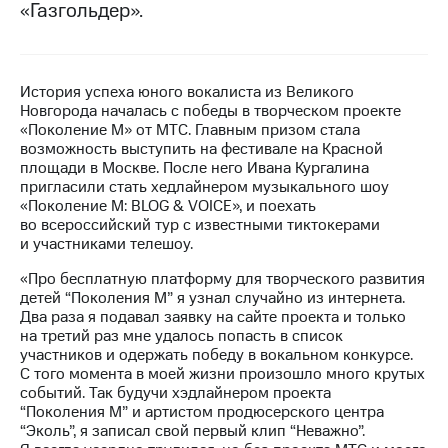
«Газгольдер».
МТС
о технологиях
Достижения
История успеха юного вокалиста из Великого
Новгорода началась с победы в творческом проекте
Интервью
«Поколение М» от МТС. Главным призом стала
возможность выступить на фестивале на Красной
Финансовая
площади в Москве. После него Ивана Кургалина
отчетность
пригласили стать хедлайнером музыкального шоу
«Поколение М: BLOG & VOICE», и поехать
Контакты
во всероссийский тур с известными тиктокерами
и участниками телешоу.
Новости
«Про бесплатную платформу для творческого развития
в
детей “Поколения М” я узнал случайно из интернета.
регионе
Два раза я подавал заявку на сайте проекта и только
на третий раз мне удалось попасть в список
м и акционерам
участников и одержать победу в вокальном конкурсе.
Корпоративное
С того момента в моей жизни произошло много крутых
управление
событий. Так будучи хэдлайнером проекта
“Поколения М” и артистом продюсерского центра
Корпоративный
“Эколь”, я записал свой первый клип “Неважно”.
секретарь