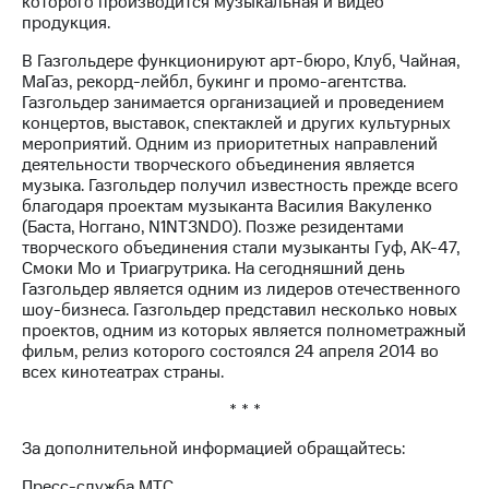
которого производится музыкальная и видео
продукция.
В Газгольдере функционируют арт-бюро, Клуб, Чайная,
МаГаз, рекорд-лейбл, букинг и промо-агентства.
Газгольдер занимается организацией и проведением
концертов, выставок, спектаклей и других культурных
мероприятий. Одним из приоритетных направлений
деятельности творческого объединения является
музыка. Газгольдер получил известность прежде всего
благодаря проектам музыканта Василия Вакуленко
(Баста, Ноггано, N1NT3ND0). Позже резидентами
творческого объединения стали музыканты Гуф, АК-47,
Смоки Мо и Триагрутрика. На сегодняшний день
Газгольдер является одним из лидеров отечественного
шоу-бизнеса. Газгольдер представил несколько новых
проектов, одним из которых является полнометражный
фильм, релиз которого состоялся 24 апреля 2014 во
всех кинотеатрах страны.
* * *
За дополнительной информацией обращайтесь:
Пресс-служба МТС