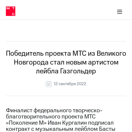
О
сторам и акционерам
Комплаенс и деловая этика
Устойчивое развитие
Медиа-центр
О МТС
О МТС
На главную
компании
О
компании
Стратегия
Стратегия
Все Новости
Карьера
в МТС
Карьера
в МТС
Пресс-
Победитель проекта МТС из Великого
релизы
История
Новгорода стал новым артистом
компании
МТС
лейбла Газгольдер
о технологиях
Руководство
региона
12 сентября 2022
Правовая
информация
Контакты
Финалист федерального творческо-
благотворительного проекта МТС
Медиа-центр
«Поколение М» Иван Кургалин подписал
Пресс-
контракт с музыкальным лейблом Басты
релизы