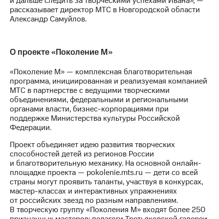
и дальше следить за творческими успехами Ивана», —
выкупа
рассказывает директор МТС в Новгородской области
акций
Александр Самуйлов.
Дивиденды
Рынок
облигаций
О проекте «Поколение М»
Описание
Еврооблигации-2023
«Поколение М» — комплексная благотворительная
Уведомление
программа, инициированная и реализуемая компанией
о
МТС в партнерстве с ведущими творческими
погашении
объединениями, федеральными и региональными
именных
органами власти, бизнес-корпорациями при
облигаций
поддержке Министерства культуры Российской
Другое
Федерации.
Проект объединяет идею развития творческих
Регистратор
способностей детей из регионов России
Реквизиты
и благотворительную механику. На основной онлайн-
Контакты
площадке проекта — pokolenie.mts.ru — дети со всей
йчивое развитие
страны могут проявить таланты, участвуя в конкурсах,
и деловая этика
мастер-классах и интерактивных упражнениях
На главную
от российских звезд по разным направлениям.
В творческую группу «Поколения М» входят более 250