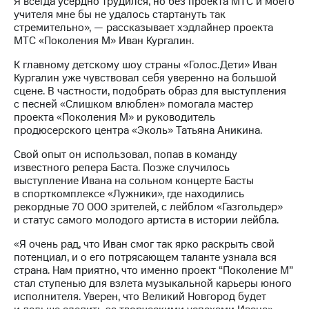
Я всегда усердно трудился, но без проекта МТС и моего
Раскрытие
учителя мне бы не удалось стартануть так
информации
стремительно», — рассказывает хэдлайнер проекта
Информация
МТС «Поколения М» Иван Кургалин.
акционерам
Документы
К главному детскому шоу страны «Голос.Дети» Иван
ПАО
Кургалин уже чувствовал себя уверенно на большой
"МТС"
сцене. В частности, подобрать образ для выступления
Собрания
с песней «Слишком влюблен» помогала мастер
акционеров
проекта «Поколения М» и руководитель
Личный
продюсерского центра «Эколь» Татьяна Аникина.
кабинет
акционера
Свой опыт он использовал, попав в команду
Акционерный
известного репера Баста. Позже случилось
капитал
выступление Ивана на сольном концерте Басты
Контроль
в спорткомплексе «Лужники», где находились
и
рекордные 70 000 зрителей, с лейблом «Газгольдер»
аудит
и статус самого молодого артиста в истории лейбла.
Рынок
акций
«Я очень рад, что Иван смог так ярко раскрыть свой
потенциал, и о его потрясающем таланте узнала вся
Описание
страна. Нам приятно, что именно проект “Поколение М”
Программа
стал ступенью для взлета музыкальной карьеры юного
приобретения
исполнителя. Уверен, что Великий Новгород будет
Порядок