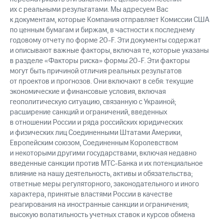
их с реальными результатами. Мы адресуем Вас
к документам, которые Компания отправляет Комиссии США
по ценным бумагам и биржам, в частности к последнему
годовому отчету по форме 20-F. Эти документы содержат
и описывают важные факторы, включая те, которые указаны
в разделе «Факторы риска» формы 20-F. Эти факторы
могут быть причиной отличия реальных результатов
от проектов и прогнозов. Они включают в себя: текущие
экономические и финансовые условия, включая
геополитическую ситуацию, связанную с Украиной;
расширение санкций и ограничений, введенных
в отношении России и ряда российских юридических
и физических лиц Соединенными Штатами Америки,
Европейским союзом, Соединенным Королевством
и некоторыми другими государствами, включая недавно
введенные санкции против МТС-Банка и их потенциальное
влияние на нашу деятельность, активы и обязательства;
ответные меры регуляторного, законодательного и иного
характера, принятые властями России в качестве
реагирования на иностранные санкции и ограничения;
высокую волатильность учетных ставок и курсов обмена