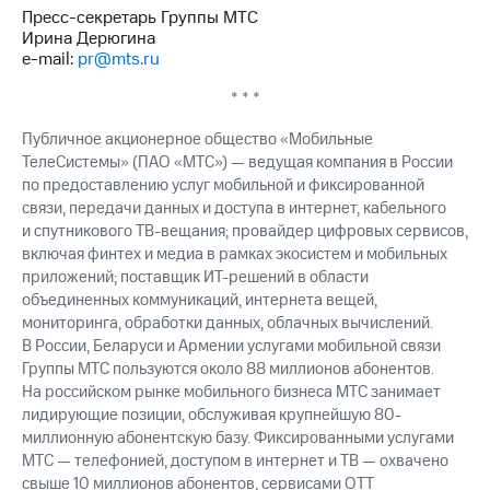
выкупа
Пресс-секретарь Группы МТС
акций
Ирина Дерюгина
Дивиденды
e-mail:
pr@mts.ru
Рынок
облигаций
* * *
Описание
Публичное акционерное общество «Мобильные
Еврооблигации-2023
ТелеСистемы» (ПАО «МТС») — ведущая компания в России
Уведомление
по предоставлению услуг мобильной и фиксированной
о
связи, передачи данных и доступа в интернет, кабельного
погашении
и спутникового ТВ-вещания; провайдер цифровых сервисов,
именных
включая финтех и медиа в рамках экосистем и мобильных
облигаций
приложений; поставщик ИТ-решений в области
Другое
объединенных коммуникаций, интернета вещей,
мониторинга, обработки данных, облачных вычислений.
Регистратор
Реквизиты
В России, Беларуси и Армении услугами мобильной связи
Контакты
Группы МТС пользуются около 88 миллионов абонентов.
йчивое развитие
На российском рынке мобильного бизнеса МТС занимает
и деловая этика
лидирующие позиции, обслуживая крупнейшую 80-
На главную
миллионную абонентскую базу. Фиксированными услугами
МТС — телефонией, доступом в интернет и ТВ — охвачено
свыше 10 миллионов абонентов, сервисами OTT