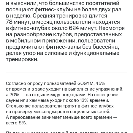
и выяснили, что большинство посетителей
посещают фитнес-клубы не более двух раз
МТС
в неделю. Средняя тренировка длится
о технологиях
78 минут, в месяц пользователи находятся
Достижения
в фитнес-клубах около 624 минут. Несмотря
на разнообразие клубов, предоставленных
Интервью
в мобильном приложении, пользователи
предпочитают фитнес-залы без бассейна,
Финансовая
делая упор на силовые и функциональные
отчетность
тренировки.
Контакты
Новости
в
Согласно опросу пользователей GOGYM, 45%
регионе
от времени в зале уходит на выполнение упражнений,
а 20% — на отдых между подходами. На посещение
сауны или хаммама уходит около 13% времени.
м и акционерам
Корпоративное
Столько же пользователи тратят в фитнес-клубах
управление
на проверку мессенджеров и социальных сетей.
А переодевание занимает меньше всего времени —
Корпоративный
всего 8%.
секретарь