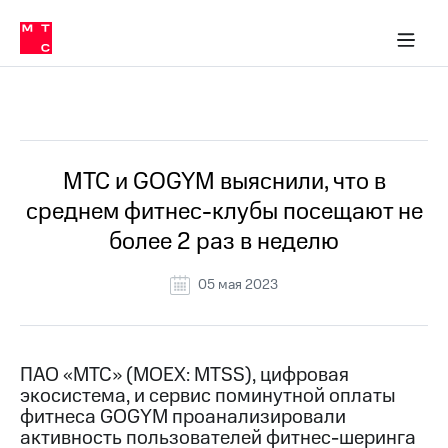
О
сторам и акционерам
Комплаенс и деловая этика
Устойчивое развитие
Медиа-центр
О МТС
О МТС
На главную
компании
О
компании
Стратегия
Стратегия
Все Новости
Карьера
в МТС
Карьера
в МТС
Пресс-
МТС и GOGYM выяснили, что в
релизы
История
среднем фитнес-клубы посещают не
компании
МТС
более 2 раз в неделю
о технологиях
Руководство
региона
05 мая 2023
Правовая
информация
Контакты
ПАО «МТС» (MOEX: MTSS), цифровая
экосистема, и сервис поминутной оплаты
Медиа-центр
фитнеса GOGYM проанализировали
Пресс-
активность пользователей фитнес-шеринга
релизы