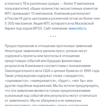
и платного ТВ в различных средах — более 11 миллионов
пользователей, общее количество экосистемных клиентов
МТС превышает 13 миллионов. Компания располагает
в России 14 дата-центрами и розничной сетью из более чем
5 300 магазинов. Акции МТС котируются на Московской
бирже под кодом MTSS. Сайт компании:
www.mts.ru
.
* * *
Предостережение в отношении прогнозных заявлений.
Некоторые заявления в данном пресс-релизе могут
содержать проекты или прогнозы в отношении
предстоящих событий или будущих финансовых
результатов Компании в соответствии с положениями
Законодательного акта США о ценных бумагах от 1995 года.
Такие утверждения содержат слова «ожидается»,
«оценивается», «намеревается», «будет», «мог бы» или
другие подобные выражения. Мы бы хотели предупредить,
что эти заявления являются только предположениями
и реальный ход событий или результаты могут отличаться
от заявленного. Мы не обязуемся и не намерены
пересматривать эти заявления с целью соотнесения