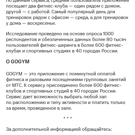
По данным сервиса, средний пользователь приложения
Раскрытие
посещает два фитнес-клуба — один рядом с домом,
информации
другой — с работой. Самый популярный день для
Информация
тренировок рядом с офисом — среда, а для тренировок
акционерам
у дома — воскресенье.
Документы
ПАО
Исследование проведено на основе опроса 1000
"МТС"
респондентов и обезличенных данных более 80 тысяч
Собрания
пользователей фитнес-шеринга в более 600 фитнес-
акционеров
клубах и спортивных студиях в 40 городах России.
Личный
кабинет
О GOGYM
акционера
Акционерный
GOGYM — это приложение с поминутной оплатой
капитал
фитнеса и разовыми посещениями групповых занятий
Контроль
от МТС. К сервису присоединено более 600 фитнес-
и
клубов и спортивных студий в 40 городах России.
аудит
Сервис дает возможность выбрать любой зал
Рынок
по расположению и типу активности и платить только
акций
за время, проведенное в зале.
Описание
* * *
Программа
приобретения
За дополнительной информацией обращайтесь:
Порядок