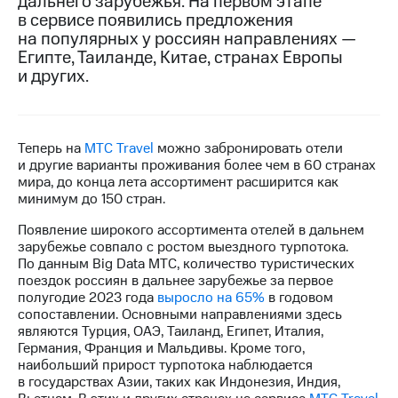
дальнего зарубежья. На первом этапе
в сервисе появились предложения
МТС
на популярных у россиян направлениях —
о технологиях
Египте, Таиланде, Китае, странах Европы
и других.
Достижения
Интервью
Финансовая
Теперь на
МТС Travel
можно забронировать отели
отчетность
и другие варианты проживания более чем в 60 странах
мира, до конца лета ассортимент расширится как
Контакты
минимум до 150 стран.
Появление широкого ассортимента отелей в дальнем
Новости
зарубежье совпало с ростом выездного турпотока.
в
По данным Big Data МТС, количество туристических
регионе
поездок россиян в дальнее зарубежье за первое
полугодие 2023 года
выросло на 65%
в годовом
м и акционерам
сопоставлении. Основными направлениями здесь
Корпоративное
являются Турция, ОАЭ, Таиланд, Египет, Италия,
управление
Германия, Франция и Мальдивы. Кроме того,
наибольший прирост турпотока наблюдается
Корпоративный
в государствах Азии, таких как Индонезия, Индия,
секретарь