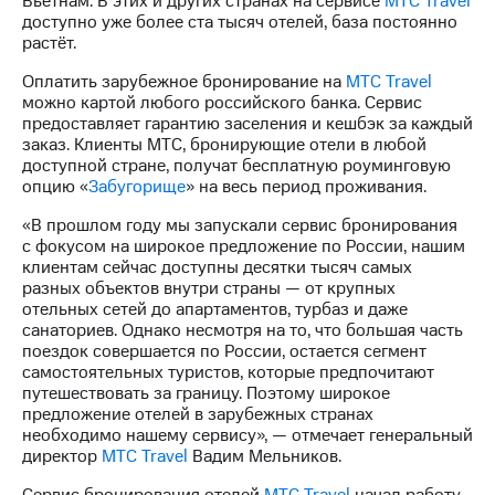
Вьетнам. В этих и других странах на сервисе
МТС Travel
Раскрытие
доступно уже более ста тысяч отелей, база постоянно
информации
растёт.
Информация
акционерам
Оплатить зарубежное бронирование на
МТС Travel
Документы
можно картой любого российского банка. Сервис
ПАО
предоставляет гарантию заселения и кешбэк за каждый
"МТС"
заказ. Клиенты МТС, бронирующие отели в любой
Собрания
доступной стране, получат бесплатную роуминговую
акционеров
опцию «
Забугорище
» на весь период проживания.
Личный
кабинет
«В прошлом году мы запускали сервис бронирования
акционера
с фокусом на широкое предложение по России, нашим
Акционерный
клиентам сейчас доступны десятки тысяч самых
капитал
разных объектов внутри страны — от крупных
Контроль
отельных сетей до апартаментов, турбаз и даже
и
санаториев. Однако несмотря на то, что большая часть
аудит
поездок совершается по России, остается сегмент
Рынок
самостоятельных туристов, которые предпочитают
акций
путешествовать за границу. Поэтому широкое
предложение отелей в зарубежных странах
Описание
необходимо нашему сервису», — отмечает генеральный
Программа
директор
МТС Travel
Вадим Мельников.
приобретения
Порядок