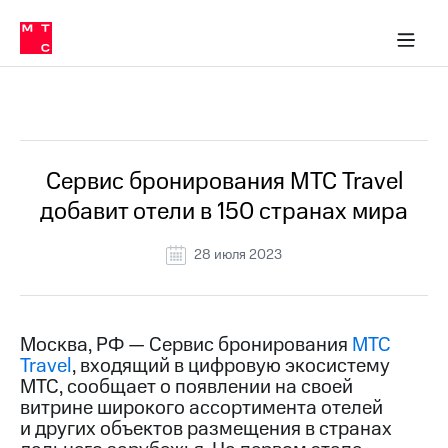
О
сторам и акционерам
Комплаенс и деловая этика
Устойчивое развитие
Медиа-центр
О МТС
О МТС
На главную
компании
О
компании
Стратегия
Стратегия
Все Новости
Карьера
в МТС
Карьера
в МТС
Пресс-
Сервис бронирования МТС Travel
релизы
История
добавит отели в 150 странах мира
компании
МТС
о технологиях
Руководство
28 июля 2023
региона
Правовая
информация
Москва, РФ — Сервис бронирования
МТС
Travel
, входящий в цифровую экосистему
Контакты
МТС, сообщает о появлении на своей
витрине широкого ассортимента отелей
Медиа-центр
Пресс-
и других объектов размещения в странах
релизы