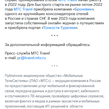
Сервис бронирования отелей
МТС Travel
начал работу
выкупа
в 2022 году. Для быстрого старта на рынке летом 2022
акций
года
МТС Travel
приобрела компанию «
Броневик
»,
Дивиденды
одного из крупнейших консолидаторов отелей
Рынок
в России и странах СНГ. В мае 2023 года компания
облигаций
запустила собственный онлайн-журнал о путешествиях
и приобрела портал «
Тонкости Туризма
».
Описание
Еврооблигации-2023
* * *
Уведомление
о
За дополнительной информацией обращайтесь:
погашении
Пресс-служба МТС Travel
именных
e-mail:
pr@travel.mts.ru
облигаций
Другое
* * *
Регистратор
Публичное акционерное общество «Мобильные
Реквизиты
ТелеСистемы» (ПАО «МТС») — ведущая компания в России
Контакты
по предоставлению услуг мобильной и фиксированной
йчивое развитие
связи, передачи данных и доступа в интернет, кабельного
и деловая этика
На главную
и спутникового ТВ-вещания; провайдер цифровых сервисов,
включая финтех и медиа в рамках экосистем и мобильных
приложений; поставщик ИТ-решений в области