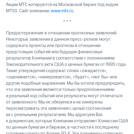
Акции МТС котируются на Московской бирже под кодом
MTSS. Сайт компании:
www.mts.ru
.
* * *
Предостережение в отношении прогнозных заявлений.
Некоторые заявления в данном пресс-релизе могут
содержать проекты или прогнозы в отношении
предстоящих событий или будущих финансовых
результатов Компании в соответствии с положениями
Законодательного акта США о ценных бумагах от 1995 года.
Такие утверждения содержат слова «ожидается»,
«оценивается», «намеревается», «будет», «мог бы» или
другие подобные выражения. Мы бы хотели предупредить,
что эти заявления являются только предположениями
и реальный ход событий или результаты могут отличаться
от заявленного. Мы не обязуемся и не намерены
пересматривать эти заявления с целью соотнесения
их с реальными результатами. Мы адресуем Вас
к документам, которые Компания отправляет Комиссии США
по ценным бумагам и биржам, в частности к последнему
годовому отчету по форме 20-F. Эти документы содержат