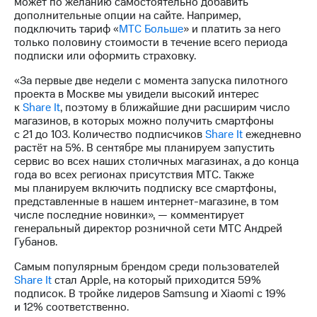
может по желанию самостоятельно добавить
Раскрытие
дополнительные опции на сайте. Например,
информации
подключить тариф «
МТС Больше
» и платить за него
Информация
только половину стоимости в течение всего периода
акционерам
подписки или оформить страховку.
Документы
ПАО
«За первые две недели с момента запуска пилотного
"МТС"
проекта в Москве мы увидели высокий интерес
Собрания
к
Share It
, поэтому в ближайшие дни расширим число
акционеров
магазинов, в которых можно получить смартфоны
Личный
с 21 до 103. Количество подписчиков
Share It
ежедневно
кабинет
растёт на 5%. В сентябре мы планируем запустить
акционера
сервис во всех наших столичных магазинах, а до конца
Акционерный
года во всех регионах присутствия МТС. Также
капитал
мы планируем включить подписку все смартфоны,
Контроль
представленные в нашем интернет-магазине, в том
и
числе последние новинки», — комментирует
аудит
генеральный директор розничной сети МТС Андрей
Рынок
Губанов.
акций
Самым популярным брендом среди пользователей
Описание
Share It
стал Apple, на который приходится 59%
Программа
подписок. В тройке лидеров Samsung и Xiaomi c 19%
приобретения
и 12% соответственно.
Порядок