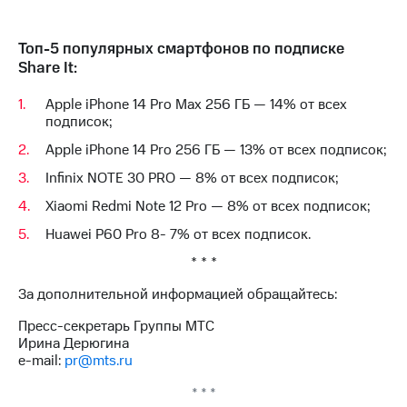
выкупа
акций
Дивиденды
Топ-5 популярных смартфонов по подписке
Рынок
Share It:
облигаций
Apple iPhone 14 Pro Max 256 ГБ — 14% от всех
Описание
подписок;
Еврооблигации-2023
Уведомление
Apple iPhone 14 Pro 256 ГБ — 13% от всех подписок;
о
Infinix NOTE 30 PRO — 8% от всех подписок;
погашении
именных
Xiaomi Redmi Note 12 Pro — 8% от всех подписок;
облигаций
Huawei P60 Pro 8- 7% от всех подписок.
Другое
* * *
Регистратор
Реквизиты
За дополнительной информацией обращайтесь:
Контакты
йчивое развитие
Пресс-секретарь Группы МТС
и деловая этика
Ирина Дерюгина
На главную
e-mail:
pr@mts.ru
* * *