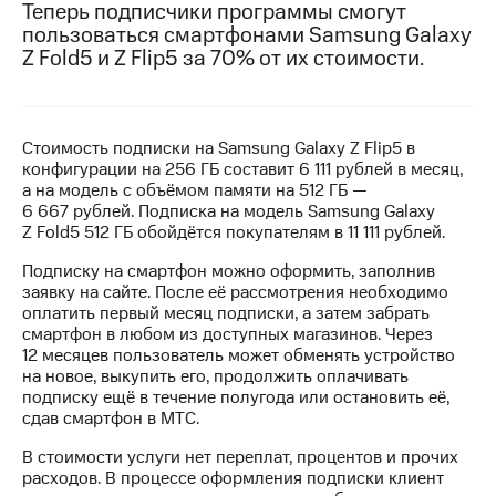
Теперь подписчики программы смогут
пользоваться смартфонами Samsung Galaxy
МТС
Z Fold5 и Z Flip5 за 70% от их стоимости.
о технологиях
Достижения
Интервью
Стоимость подписки на Samsung Galaxy Z Flip5 в
конфигурации на 256 ГБ составит 6 111 рублей в месяц,
Финансовая
а на модель с объёмом памяти на 512 ГБ —
отчетность
6 667 рублей. Подписка на модель Samsung Galaxy
Z Fold5 512 ГБ обойдётся покупателям в 11 111 рублей.
Контакты
Подписку на смартфон можно оформить, заполнив
Новости
заявку на сайте. После её рассмотрения необходимо
в
оплатить первый месяц подписки, а затем забрать
регионе
смартфон в любом из доступных магазинов. Через
12 месяцев пользователь может обменять устройство
м и акционерам
на новое, выкупить его, продолжить оплачивать
Корпоративное
подписку ещё в течение полугода или остановить её,
управление
сдав смартфон в МТС.
В стоимости услуги нет переплат, процентов и прочих
Корпоративный
расходов. В процессе оформления подписки клиент
секретарь