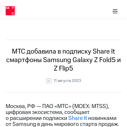
О
сторам и акционерам
Комплаенс и деловая этика
Устойчивое развитие
Медиа-центр
О МТС
О МТС
На главную
компании
О
компании
Стратегия
Стратегия
Все Новости
Карьера
в МТС
Карьера
в МТС
Пресс-
МТС добавила в подписку Share It
релизы
История
смартфоны Samsung Galaxy Z Fold5 и
компании
МТС
Z Flip5
о технологиях
Руководство
региона
11 августа 2023
Правовая
информация
Контакты
Москва, РФ — ПАО «МТС» (MOEX: MTSS),
цифровая экосистема, сообщает
Медиа-центр
о расширении подписки
Share It
новинками
Пресс-
от Samsung в день мирового старта продаж.
релизы