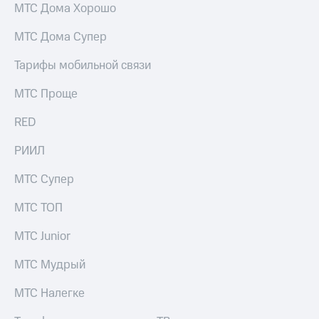
МТС Дома Хорошо
МТС Дома Супер
Тарифы мобильной связи
МТС Проще
RED
РИИЛ
МТС Супер
МТС ТОП
МТС Junior
МТС Мудрый
МТС Налегке