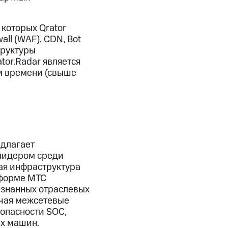
 которых Qrator
all (WAF), CDN, Bot
труктуры
tor.Radar является
м времени (свыше
едлагает
лидером среди
ая инфраструктура
тформе МТС
изнанных отраслевых
ючая межсетевые
опасности SOC,
х машин.