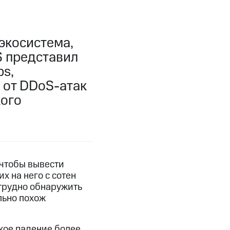
экосистема,
S представил
s,
 от DDoS-атак
кого
 чтобы вывести
х на него с сотен
 трудно обнаружить
льно похож
зкое падение более