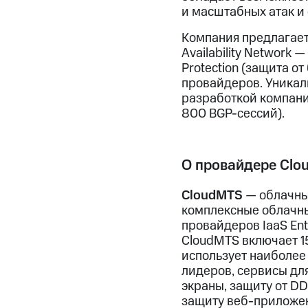
и масштабных атак и
Компания предлагает 
Availability Network 
Protection (защита 
провайдеров. Уникаль
разработкой компани
800 BGP-сессий).
О провайдере Clo
CloudMTS
— облачный
комплексные облачны
провайдеров IaaS En
CloudMTS включает 1
использует наиболее
лидеров, сервисы дл
экраны, защиту от D
защиту веб-приложе