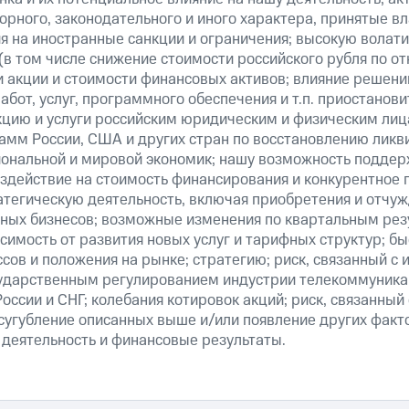
рного, законодательного и иного характера, принятые в
я на иностранные санкции и ограничения; высокую волати
(в том числе снижение стоимости российского рубля по о
 и акции и стоимости финансовых активов; влияние решен
абот, услуг, программного обеспечения и т.п. приостанови
кцию и услуги российским юридическим и физическим лиц
амм России, США и других стран по восстановлению ликв
ональной и мировой экономик; нашу возможность поддер
здействие на стоимость финансирования и конкурентное 
атегическую деятельность, включая приобретения и отчуж
ных бизнесов; возможные изменения по квартальным резу
симость от развития новых услуг и тарифных структур; б
сов и положения на рынке; стратегию; риск, связанный с
ударственным регулированием индустрии телекоммуникац
России и СНГ; колебания котировок акций; риск, связанны
сугубление описанных выше и/или появление других факт
 деятельность и финансовые результаты.