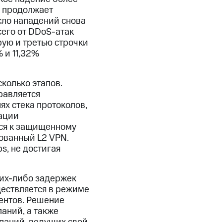
, продолжает
сло нападений снова
его от DDoS-атак
рую и третью строчки
 и 11,32%
колько этапов.
равляется
ях стека протоколов,
рации
ся к защищенному
ованный L2 VPN.
s, не достигая
ких-либо задержек
ествляется в режиме
иентов. Решение
аний, а также