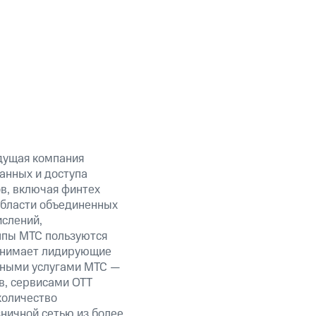
дущая компания
анных и доступа
ов, включая финтех
области объединенных
ислений,
уппы МТС пользуются
занимает лидирующие
нными услугами МТС —
в, сервисами OTT
количество
ничной сетью из более