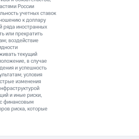
ластями России
льность учетных ставок
тношению к доллару
ий ряда иностранных
ть или прекратить
ам; воздействие
идности
живать текущий
положение, в случае
дения и успешность
льтатам; условия
ыстрые изменения
 инфраструктурой
ий и иные риски,
й с финансовым
оров риска, которые