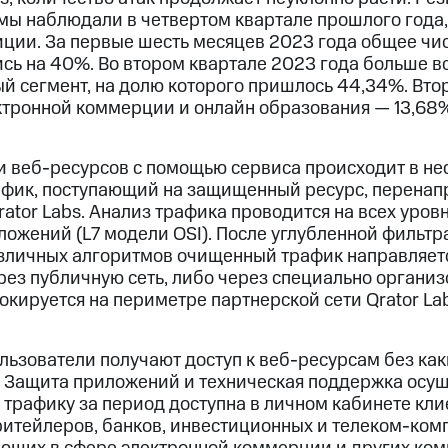
 мы наблюдали в четвертом квартале прошлого года
иции. За первые шесть месяцев 2023 года общее чи
сь на 40%. Во втором квартале 2023 года больше вс
й сегмент, на долю которого пришлось 44,34%. Вто
ктронной коммерции и онлайн образования — 13,68%
 веб-ресурсов с помощью сервиса происходит в нес
афик, поступающий на защищенный ресурс, перенап
rator Labs. Анализ трафика проводится на всех уровн
ложений (L7 модели OSI). После углубленной фильт
зличных алгоритмов очищенный трафик направляет
ез публичную сеть, либо через специально организ
кируется на периметре партнерской сети Qrator Lab
льзователи получают доступ к веб-ресурсам без ка
 Защита приложений и техническая поддержка осущ
по трафику за период доступна в личном кабинете кл
ритейлеров, банков, инвестиционных и телеком-комп