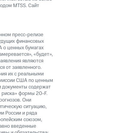
кодом MTSS. Сайт
анном пресс-релизе
будущих финансовых
А о ценных бумагах
амеревается», «будет»,
заявления являются
я от заявленного.
ния их с реальными
омиссии США по ценным
ти документы содержат
 риска» формы 20-F.
рогнозов. Они
итическую ситуацию,
и России и ряда
ропейским союзом,
авно введенные
ивы и обязательства;