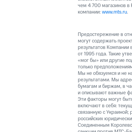
чем 4 700 магазинов в
компании:
www.mts.ru
.
Предостережение в отн
могут содержать проек
результатов Компании 
от 1995 года. Такие ут
«мог бы» или другие по
только предположениями
Мы не обязуемся и не н
результатами. Мы адре
бумагам и биржам, в ча
и описывают важные фа
Эти факторы могут быть
включают в себя: теку
связанную с Украиной; 
российских юридически
Соединенным Королевст
санкции против МТС-Бан