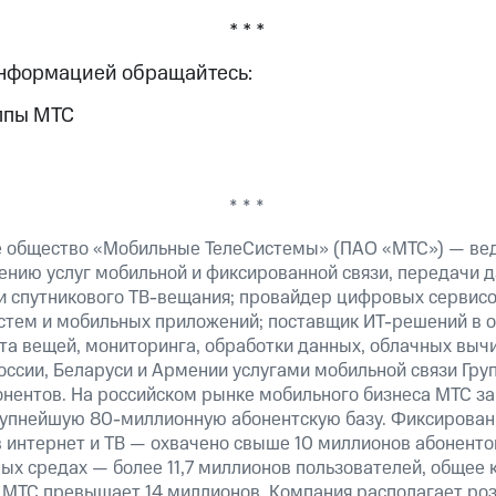
* * *
информацией обращайтесь:
ппы МТС
* * *
е общество «Мобильные ТелеСистемы» (ПАО «МТС») — ве
ению услуг мобильной и фиксированной связи, передачи д
 и спутникового ТВ-вещания; провайдер цифровых сервис
истем и мобильных приложений; поставщик ИТ-решений в 
та вещей, мониторинга, обработки данных, облачных выч
оссии, Беларуси и Армении услугами мобильной связи Гр
онентов. На российском рынке мобильного бизнеса МТС 
рупнейшую 80-миллионную абонентскую базу. Фиксирова
 интернет и ТВ — охвачено свыше 10 миллионов абоненто
ных средах — более 11,7 миллионов пользователей, общее 
 МТС превышает 14 миллионов. Компания располагает роз