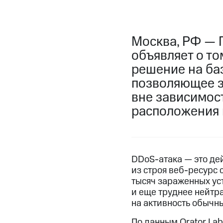
Москва, РФ — 
объявляет о т
решение на баз
позволяющее з
вне зависимос
расположения
DDoS-атака — это де
из строя веб-ресурс 
тысяч зараженных уст
и еще труднее нейтра
на активность обычн
По данным Qrator Lab