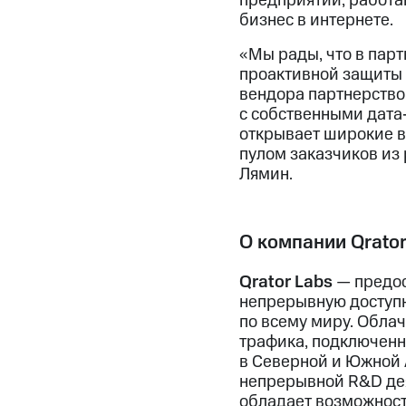
предприятий, работа
бизнес в интернете.
«Мы рады, что в пар
проактивной защиты о
вендора партнерство
с собственными дата
открывает широкие 
пулом заказчиков из
Лямин.
О компании Qrator
Qrator Labs
— предос
непрерывную доступн
по всему миру. Обла
трафика, подключенн
в Северной и Южной 
непрерывной R&D дея
обладает возможност