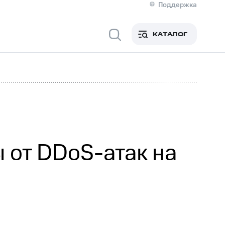
Поддержка
О МТС
я информация
Контакты
КАТАЛОГ
Медиа-центр
кты
Новости в регионе
Инвесторам и акционерам
ция акционерам
Документы
роль и аудит
Рынок акций
й
Описание
р
Реквизиты
Контакты
Устойчивое развитие
Комплаенс и деловая этика
На главную
 от DDoS-атак на