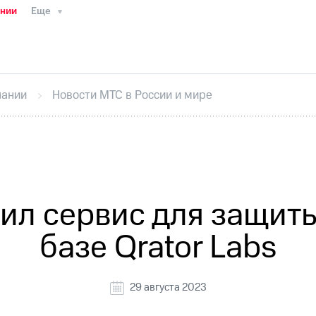
ании
Еще
ТС
Пресс-релизы
МТС о технологиях
ТС
История компании
Руководство региона
Правова
стижения
Интервью
Финансовая отчетность
Конта
пании
Новости МТС в России и мире
тивный секретарь
Раскрытие информации
Информа
ный кабинет акционера
Акционерный капитал
Конт
Порядок выкупа акций
Дивиденды
Рынок облигаци
 погашении именных облигаций
Другое
Регистрато
ил сервис для защиты
базе Qrator Labs
29 августа 2023