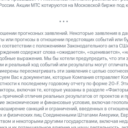
 России. Акции МТС котируются на Московской бирже под 
* * *
ошении прогнозных заявлений. Некоторые заявления в д
ты или прогнозы в отношении предстоящих событий или 
в соответствии с положениями Законодательного акта СШ
верждения содержат слова «ожидается», «оценивается», «н
добные выражения. Мы бы хотели предупредить, что эти 
 и реальный ход событий или результаты могут отличатьс
амерены пересматривать эти заявления с целью соотнесе
суем Вас к документам, которые Компания отправляет К
стности к последнему годовому отчету по форме 20-F. Э
кторы, включая те, которые указаны в разделе «Факторы
 причиной отличия реальных результатов от проектов и п
щие экономические и финансовые условия, включая геопол
расширение санкций и ограничений, введенных в отношени
х и физических лиц Соединенными Штатами Америки, Ев
вом и некоторыми другими государствами, включая нед
ка и их потенциальное влияние на нашу деятельность, акт