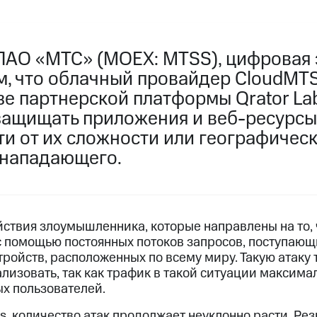
ПАО «МТС» (MOEX: MTSS), цифровая 
ом, что облачный провайдер CloudMT
е партнерской платформы Qrator Lab
ащищать приложения и веб-ресурсы
ти от их сложности или географичес
 нападающего.
йствия злоумышленника, которые направлены на то,
с помощью постоянных потоков запросов, поступающи
ройств, расположенных по всему миру. Такую атаку
лизовать, так как трафик в такой ситуации максима
ых пользователей.
s, количество атак продолжает неуклонно расти. Ре