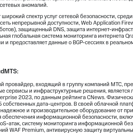
 сетевых аномалий.
широкий спектр услуг сетевой безопасности, среди
— сеть непрерывной доступности, Web Application Firew
от ботов), защищенный DNS, защита интернет-инфрас
ная глобальная система мониторинга интернета Qra
и и предоставляет данные о BGP-сессиях в реально
udMTS:
 провайдер, входящий в группу компаний МТС, пр
е сервисы и инфраструктурные решения, является 
terprise 2023, по данным рейтинга CNews. Физическ
5 собственных дата-центров. В своей облачной пла
 надежное и производительное оборудование от пр
я обеспечения информационной безопасности, вкл
DoS-атак, систему мониторинга информационной без
ний WAF Premium, антивирусную защиту виртуальны