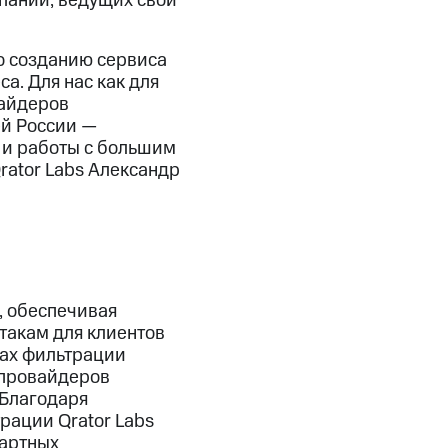
паний, ведущих свой
о созданию сервиса
а. Для нас как для
вайдеров
ей России —
 и работы с большим
rator Labs Александр
, обеспечивая
такам для клиентов
ках фильтрации
-провайдеров
 Благодаря
рации Qrator Labs
дартных