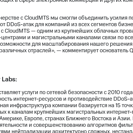
ющих в сфере электронной коммерции и других ком
тнерстве с CloudMTS мы смогли объединить усилия п
т DDoS-атак для компаний из всех сегментов бизнес
 с CloudMTS — одним из крупнейших облачных про
-центрами и магистральными каналами связи по вс
возможности для масштабирования нашего решения
 различных отраслей», — комментирует основатель Q
 Labs:
тавляет услуги по сетевой безопасности с 2010 года
ость интернет-ресурсов и противодействие DDoS-а
чная инфраструктура компании базируется на 15 точ
ых к каналам крупнейших магистральных интернет
Америке, Европе, странах Ближнего Востока и Азии.
тельности и совершенствованию алгоритмов фильт
ями нейтрализации архитектурно сложных, нестан