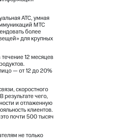
уальная АТС, умная
коммуникаций МТС
мендовать более
 вещей» для крупных
 течение 12 месяцев
родуктов.
лицо — от 12 до 20%
вязи, скоростного
 результате чего,
сности и отлаженную
ояльность клиентов.
это почти 500 тысяч
телям не только