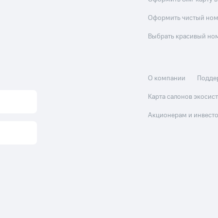
Оформить чистый но
Выбрать красивый но
О компании
Подде
Карта салонов экоси
Акционерам и инвест