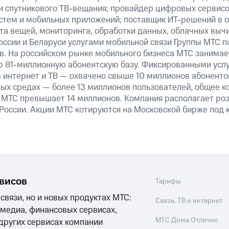
 и спутникового ТВ-вещания; провайдер цифровых сервис
истем и мобильных приложений; поставщик ИТ-решений в 
та вещей, мониторинга, обработки данных, облачных выч
оссии и Беларуси услугами мобильной связи Группы МТС п
в. На российском рынке мобильного бизнеса МТС занима
 81-миллионную абонентскую базу. Фиксированными усл
 интернет и ТВ — охвачено свыше 10 миллионов абоненто
ных средах — более 13 миллионов пользователей, общее к
 МТС превышает 14 миллионов. Компания располагает роз
 России. Акции МТС котируются на Московской бирже под 
рвисов
Тарифы
 связи, но и новых продуктах МТС:
Связь, ТВ и интернет
 медиа, финансовых сервисах,
МТС Дома Отлично
 других сервисах компании