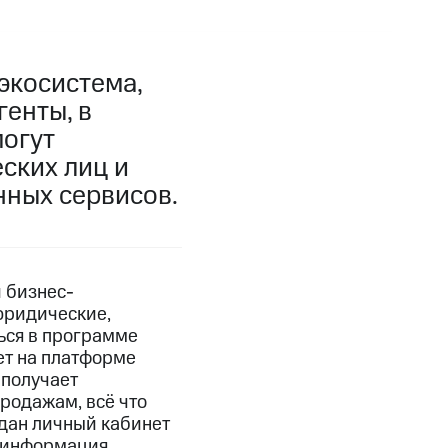
экосистема,
енты, в
огут
ских лиц и
нных сервисов.
 бизнес-
юридические,
ься в программе
ет на платформе
 получает
родажам, всё что
здан личный кабинет
а информация