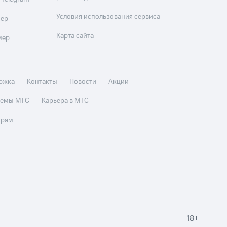
Условия использования сервиса
мер
Карта сайта
мер
ржка
Контакты
Новости
Акции
стемы МТС
Карьера в МТС
орам
18+