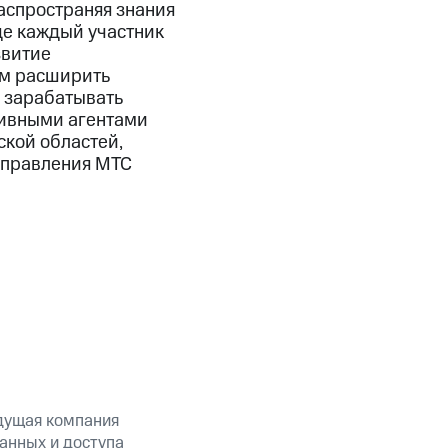
распространяя знания
де каждый участник
звитие
ам расширить
 зарабатывать
тивными агентами
ской областей,
аправления МТС
дущая компания
анных и доступа