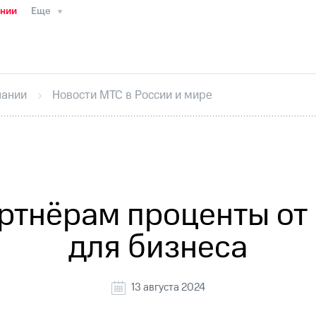
ании
Еще
ТС
Пресс-релизы
МТС о технологиях
ТС
История компании
Руководство региона
Правова
стижения
Интервью
Финансовая отчетность
Конта
пании
Новости МТС в России и мире
тивный секретарь
Раскрытие информации
Информа
ный кабинет акционера
Акционерный капитал
Конт
Порядок выкупа акций
Дивиденды
Рынок облигаци
 погашении именных облигаций
Другое
Регистрато
ртнёрам проценты от
для бизнеса
13 августа 2024