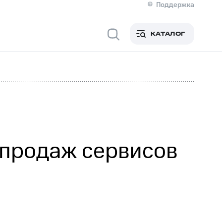
Поддержка
О МТС
я информация
Контакты
КАТАЛОГ
Медиа-центр
кты
Новости в регионе
Инвесторам и акционерам
ция акционерам
Документы
роль и аудит
Рынок акций
й
Описание
р
Реквизиты
Контакты
Устойчивое развитие
Комплаенс и деловая этика
На главную
 продаж сервисов