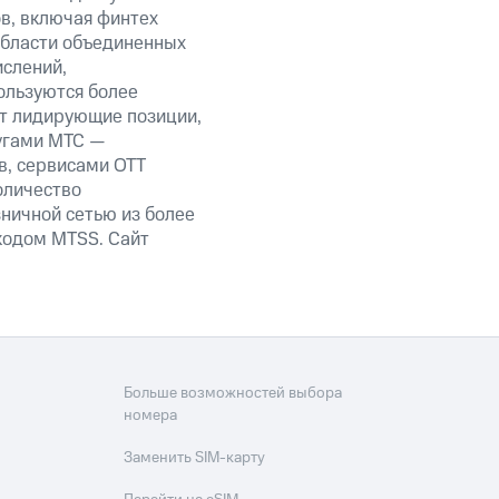
ов, включая финтех
области объединенных
ислений,
ользуются более
ет лидирующие позиции,
угами МТС —
в, сервисами OTT
оличество
ничной сетью из более
кодом MTSS. Сайт
Больше возможностей выбора
номера
Заменить SIM-карту