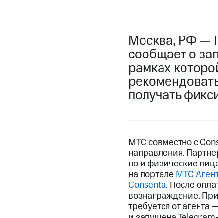
Москва, РФ — 
сообщает о за
рамках которо
рекомендовать
получать фикс
МТС совместно с Con
направления. Партне
но и физические лиц
на портале
МТС Аген
Consenta
. После опл
вознаграждение. При 
требуется от агента 
и запущена Telegram