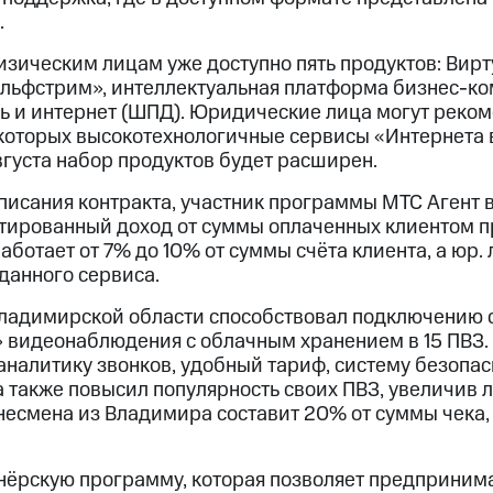
.
зическим лицам уже доступно пять продуктов: Вирт
ольфстрим», интеллектуальная платформа бизнес-
зь и интернет (ШПД). Юридические лица могут реко
 которых высокотехнологичные сервисы «Интернета
вгуста набор продуктов будет расширен.
писания контракта, участник программы МТС Агент в
нтированный доход от суммы оплаченных клиентом п
ботает от 7% до 10% от суммы счёта клиента, а юр. 
данного сервиса.
Владимирской области способствовал подключению с
 видеонаблюдения с облачным хранением в 15 ПВЗ. В
аналитику звонков, удобный тариф, систему безопа
а также повысил популярность своих ПВЗ, увеличив л
есмена из Владимира составит 20% от суммы чека, 
нёрскую программу, которая позволяет предпринима