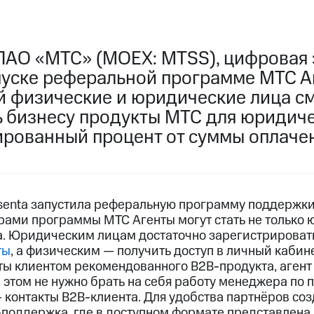
ПАО «МТС» (MOEX: MTSS), цифровая 
пуске реферальной программе МТС Аг
й физические и юридические лица см
 бизнесу продукты МТС для юридиче
ированный процент от суммы оплаче
senta запустила реферальную программу поддержки
рами программы МТС Агенты могут стать не только 
а. Юридическим лицам достаточно зарегистрироват
ты
, а физическим — получить доступ в личный кабин
аты клиентом рекомендованного B2B-продукта, агент
этом не нужно брать на себя работу менеджера по п
— контакты B2B-клиента. Для удобства партнёров со
-поддержка, где в доступном формате представлен