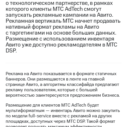
о технологическом партнерстве, в рамках
которого клиенты МТС AdTech смогут
МТС
запускать рекламные кампании на Авито.
о технологиях
Рекламная вертикаль МТС начнет продавать
Достижения
нативный формат рекламы на Авито
с таргетингами на основе больших данных.
Интервью
Размещение с использованием инвентаря
Авито уже доступно рекламодателям в МТС
Финансовая
DSP.
отчетность
Контакты
Реклама на Авито показывается в формате статичных
Новости
баннеров. Они размещаются в ленте на главной
в
странице Авито, а алгоритмы классифайда предлагают
регионе
рекламу пользователям, которые с большей
вероятностью заинтересуются предложением бизнеса.
м и акционерам
Корпоративное
Размещение для клиентов МТС AdTech будет
управление
мультиформатным — инвентарь Авито можно закупить
по модели full-service вместе с рекламой на других
Корпоративный
площадках, доступных через МТС DSP. Такой формат
секретарь
позволяет получать максимум эффективности