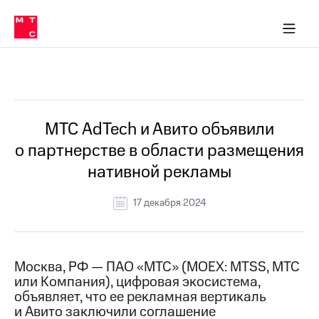
О
сторам и акционерам
Комплаенс и деловая этика
Устойчивое развитие
Медиа-центр
О МТС
О МТС
На главную
компании
О
компании
Стратегия
Стратегия
Все Новости
Карьера
в МТС
Карьера
в МТС
Пресс-
МТС AdTech и Авито объявили
релизы
История
о партнерстве в области размещения
компании
МТС
нативной рекламы
о технологиях
Руководство
региона
17 декабря 2024
Правовая
информация
Контакты
Москва, РФ — ПАО «МТС» (MOEX: MTSS, МТС
или Компания), цифровая экосистема,
Медиа-центр
объявляет, что ее рекламная вертикаль
Пресс-
и Авито заключили соглашение
релизы