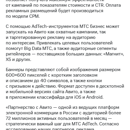
Раскрытие
от кампаний по показателям стоимости и CTR. Оплата
информации
рекламных размещений будет производиться
Информация
по модели CPM.
акционерам
Документы
С помощью AdTech-инструментов МТС бизнес может
ПАО
запускать на Авито как охватные кампании, так
"МТС"
и таргетированную рекламу на аудиторию
Собрания
по интересам. Привлекать целевых пользователей
акционеров
помогут Big Data МТС, а также аудиторные сегменты
Личный
ритейлеров — поставщиков больших данных: «Магнит»,
кабинет
X5 и других.
акционера
Акционерный
Баннеры представляют собой изображения размером
капитал
600×600 пикселей с коротким заголовком
Контроль
и описанием до 40 символов, а также кнопки
и
с призывом к действию. Формат доступен в десктопной
аудит
и мобильной версиях сайта Авито, а также
Рынок
в приложении классифайда для iOS и Android.
акций
«Партнерство с Авито — одной из ведущих платформ
Описание
электронной коммерции в России с аудиторией более
Программа
72 миллионов активных пользователей в месяц —
приобретения
стратегически важный шаг для МТС AdTech. Согласно
Порядок
исследованию наших партнеров, реклама