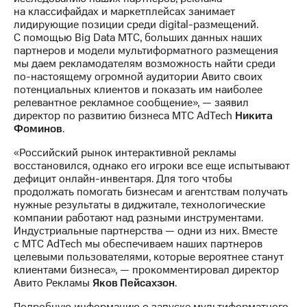
выкупа
на классифайдах и маркетплейсах занимает
акций
лидирующие позиции среди digital-размещений.
Дивиденды
С помощью Big Data МТС, больших данных наших
Рынок
партнеров и модели мультиформатного размещения
облигаций
мы даем рекламодателям возможность найти среди
по-настоящему огромной аудитории Авито своих
Описание
потенциальных клиентов и показать им наиболее
Еврооблигации-2023
релевантное рекламное сообщение», — заявил
Уведомление
директор по развитию бизнеса МТС AdTech
Никита
о
Фоминов
.
погашении
именных
«Российский рынок интерактивной рекламы
облигаций
восстановился, однако его игроки все еще испытывают
Другое
дефицит онлайн-инвентаря. Для того чтобы
продолжать помогать бизнесам и агентствам получать
Регистратор
нужные результаты в диджитале, технологические
Реквизиты
компании работают над разными инструментами.
Контакты
Индустриальные партнерства — одни из них. Вместе
йчивое развитие
с МТС AdTech мы обеспечиваем наших партнеров
целевыми пользователями, которые вероятнее станут
и деловая этика
клиентами бизнеса», — прокомментировал директор
На главную
Авито Рекламы
Яков Пейсахзон
.