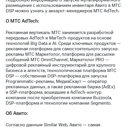
Подробную информацию о запуске мультиформатного
размещения с использованием инвентаря Авито в МТС
DSP можно узнать у аккаунт-менеджеров МТС AdTech.
О МТС AdTech:
Рекламная вертикаль МТС занимается разработкой
передовых AdTech и MarTech-продуктов на основе
технологий Big Data и AI. Среди ключевых продуктов —
рекламная платформа для самостоятельного запуска
рекламы МТС Маркетолог, платформа для рассылки
сообщений МТС OmniChannel, Маркетолог PRO —
цифровой рекламный инструментарий для крупного
бизнеса и агентств, технологическая платформа МТС
DSP — собственная DSP-платформа для запуска
Programmatic-рекламы, МедиаСкаут — оператор
рекламных данных, а также рекламная биржа (AdEx)
и SSP-платформа, вошедшие в AdTech-контур
компании после приобретения компании Buzzoola,
DSP-платформа и технологии компании Segmento.
Об Авито:
Согласно данным Similar Web, Авито — самая