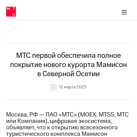
О
сторам и акционерам
Комплаенс и деловая этика
Устойчивое развитие
Медиа-центр
О МТС
О МТС
На главную
компании
О
компании
Стратегия
Стратегия
Все Новости
Карьера
в МТС
Карьера
в МТС
Пресс-
МТС первой обеспечила полное
релизы
История
покрытие нового курорта Мамисон
компании
МТС
в Северной Осетии
о технологиях
Руководство
региона
12 марта 2025
Правовая
информация
Контакты
Москва, РФ — ПАО «МТС» (MOEX: MTSS, МТС
или Компания), цифровая экосистема,
Медиа-центр
объявляет, что к открытию всесезонного
Пресс-
туристического комплекса Мамисон
релизы