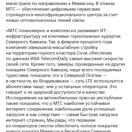
Раскрытие
магистрали по направлению к Мамисону. В планах
информации
МТС — обеспечение цифровыми сервисами
Информация
строящегося многофункционального центра за счет
акционерам
новых оптоволоконных линий связи.
Документы
ПАО
«МТС планомерно и комплексно развивает ИТ-
"МТС"
инфраструктуру на ключевых горнолыжных курортах
Собрания
Северного Кавказа. Так, в феврале прошлого года
акционеров
компания завершила масштабную стройку
Личный
на территории горного кластера Сочи, обеспечив
кабинет
по данным ИАА TelecomDaily самые высокие скорости
акционера
своей сети. Кроме того, замеры, проведенные на других
Акционерный
локациях Северного Кавказа, чаще всего посещаемых
капитал
туристами, показали, что в Северной Осетии —
Контроль
в частности, во Владикавказе — сеть LTE используется
и
абонентами чаще, чем у остальных операторов. Это
аудит
говорит о ее широкой доступности и качестве.
Рынок
Исследования на автомобильных трассах республики
акций
также показали, что у МТС наиболее устойчивое
интернет-соединение, наибольшая доля успешных
Описание
загрузок и как следствие — самая быстрая загрузка
Программа
интернет-страниц. Мы рады, что первыми
приобретения
из операторов смогли обеспечить полное покрытие
Порядок
нового курорта Мамисон в Республике Северная