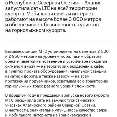
в Республике Северная Осетия — Алания
запустила сеть LTE на всей территории
МТС
курорта. Мобильная связь и интернет
о технологиях
работают на высоте более 3 000 метров
Достижения
и обеспечивают безопасность туристов
на горнолыжном курорте.
Интервью
Финансовая
отчетность
Базовые станции МТС установлены на отметках 2 000
и 2 950 метров над уровнем моря. Таким образом
Контакты
обеспечивается качественное и устойчивое покрытие
сигналом внизу — на территории экодеревни, кафе,
Новости
в пунктах проката оборудования, начальной станции
в
канатной дороги, а также наверху — на всем
регионе
протяжении подъемников, охватывая всю траекторию
горнолыжных трасс разного уровня сложности.
м и акционерам
Корпоративное
В прошлом году в преддверии запуска нового курорта
управление
МТС расширила сеть на важных туристических
участках Алагирского района Северной Осетии.
Корпоративный
В частности, значительно улучшилось качество связи
секретарь
и мобильного интернета на Транскавказской