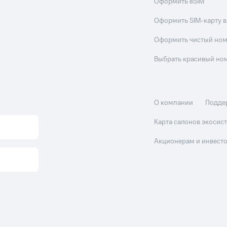
Оформить eSIM
Оформить SIM-карту в
Оформить чистый но
Выбрать красивый но
О компании
Подде
Карта салонов экоси
Акционерам и инвест