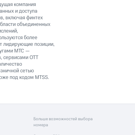
дущая компания
анных и доступа
ов, включая финтех
области объединенных
ислений,
ользуются более
ет лидирующие позиции,
лугами МТС —
в, сервисами OTT
оличество
озничной сетью
ирже под кодом MTSS.
Больше возможностей выбора
номера