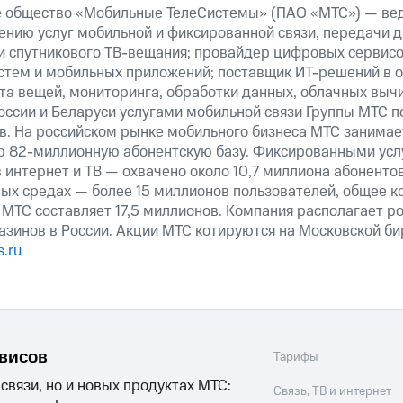
е общество «Мобильные ТелеСистемы» (ПАО «МТС») — ве
ению услуг мобильной и фиксированной связи, передачи д
 и спутникового ТВ-вещания; провайдер цифровых сервис
истем и мобильных приложений; поставщик ИТ-решений в 
та вещей, мониторинга, обработки данных, облачных выч
оссии и Беларуси услугами мобильной связи Группы МТС п
в. На российском рынке мобильного бизнеса МТС занима
ю 82-миллионную абонентскую базу. Фиксированными ус
 интернет и ТВ — охвачено около 10,7 миллиона абоненто
ных средах — более 15 миллионов пользователей, общее к
МТС составляет 17,5 миллионов. Компания располагает р
азинов в России. Акции МТС котируются на Московской б
.ru
рвисов
Тарифы
 связи, но и новых продуктах МТС:
Связь, ТВ и интернет