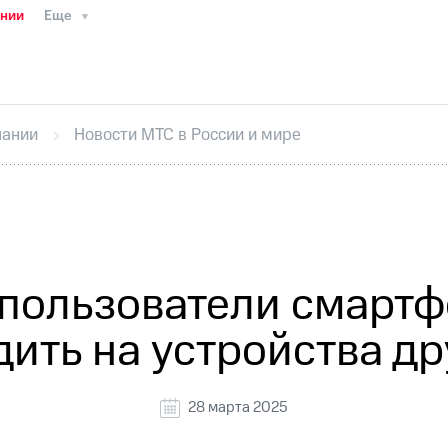
ании
Еще
ТС
Пресс-релизы
МТС о технологиях
ТС
История компании
Руководство региона
Правова
стижения
Интервью
Финансовая отчетность
Конта
пании
Новости МТС в России и мире
тивный секретарь
Раскрытие информации
Информа
ный кабинет акционера
Акционерный капитал
Конт
Порядок выкупа акций
Дивиденды
Рынок облигаци
 погашении именных облигаций
Другое
Регистрато
пользователи смартф
ить на устройства д
28 марта 2025