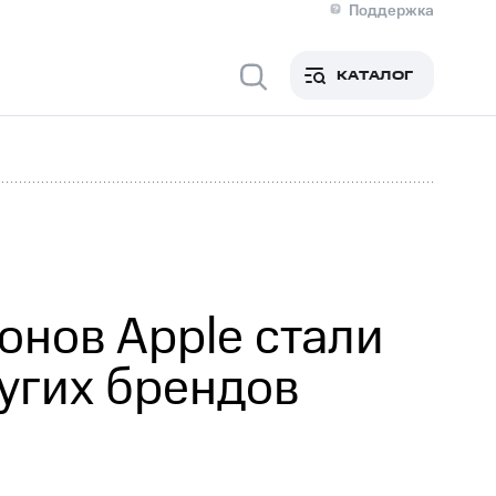
Поддержка
О МТС
я информация
Контакты
КАТАЛОГ
Медиа-центр
кты
Новости в регионе
Инвесторам и акционерам
ция акционерам
Документы
роль и аудит
Рынок акций
й
Описание
р
Реквизиты
Контакты
Устойчивое развитие
Комплаенс и деловая этика
На главную
онов Apple стали
ругих брендов