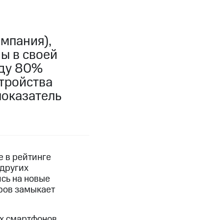
мпания),
ы в своей
оду 80%
тройства
показатель
 в рейтинге
 других
сь на новые
еров замыкает
ех смартфонов