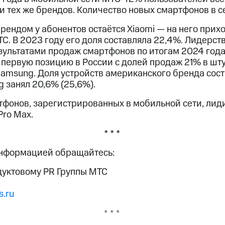
 тех же брендов. Количество новых смартфонов в с
ендом у абонентов остаётся Xiaomi — на него прих
С. В 2023 году его доля составляла 22,4%. Лидерств
зультатами продаж смартфонов по итогам 2024 года
первую позицию в России с долей продаж 21% в шту
Samsung. Доля устройств американского бренда сос
g занял 20,6% (25,6%).
фонов, зарегистрированных в мобильной сети, лидир
Pro Max.
* * *
информацией обращайтесь:
дуктовому PR Группы МТС
.ru
* * *