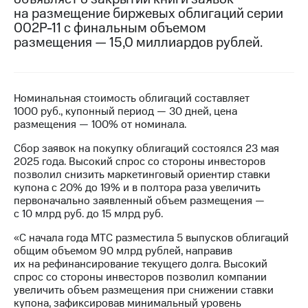
на размещение биржевых облигаций серии
МТС
002Р-11 с финальным объемом
о технологиях
размещения — 15,0 миллиардов рублей.
Достижения
Интервью
Номинальная стоимость облигаций составляет
1000 руб., купонный период — 30 дней, цена
Финансовая
размещения — 100% от номинала.
отчетность
Сбор заявок на покупку облигаций состоялся 23 мая
Контакты
2025 года. Высокий спрос со стороны инвесторов
позволил снизить маркетинговый ориентир ставки
Новости
купона с 20% до 19% и в полтора раза увеличить
в
первоначально заявленный объем размещения —
регионе
с 10 млрд руб. до 15 млрд руб.
м и акционерам
«С начала года МТС разместила 5 выпусков облигаций
Корпоративное
общим объемом 90 млрд рублей, направив
управление
их на рефинансирование текущего долга. Высокий
спрос со стороны инвесторов позволил компании
Корпоративный
увеличить объем размещения при снижении ставки
секретарь
купона, зафиксировав минимальный уровень