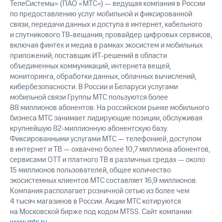
ТелеСистемы» (ПАО «МТС») — ведущая компания в России
выкупа
по предоставлению услуг мобильной и фиксированной
акций
Дивиденды
связи, передачи данных и доступа в интернет, кабельного
Рынок
и спутникового ТВ-вещания; провайдер цифровых сервисов,
облигаций
включая финтех и медиа в рамках экосистем и мобильных
приложений; поставщик ИТ-решений в области
Описание
объединенных коммуникаций, интернета вещей,
Еврооблигации-2023
мониторинга, обработки данных, облачных вычислений,
Уведомление
кибербезопасности. В России и Беларуси услугами
о
мобильной связи Группы МТС пользуются более
погашении
88 миллионов абонентов. На российском рынке мобильного
именных
бизнеса МТС занимает лидирующие позиции, обслуживая
облигаций
Другое
крупнейшую 82-миллионную абонентскую базу.
Фиксированными услугами МТС — телефонией, доступом
Регистратор
в интернет и ТВ — охвачено более 10,7 миллиона абонентов,
Реквизиты
сервисами OTT и платного ТВ в различных средах — около
Контакты
15 миллионов пользователей, общее количество
йчивое развитие
экосистемных клиентов МТС составляет 16,9 миллионов.
и деловая этика
Компания располагает розничной сетью из более чем
На главную
4 тысяч магазинов в России. Акции МТС котируются
на Московской бирже под кодом MTSS. Сайт компании: