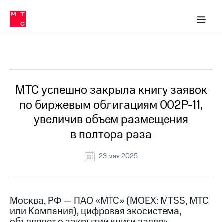
О
сторам и акционерам
Комплаенс и деловая этика
Устойчивое развитие
Медиа-центр
О МТС
О МТС
На главную
компании
О
компании
Стратегия
Стратегия
Все Новости
Карьера
в МТС
Карьера
в МТС
Пресс-
МТС успешно закрыла книгу заявок
релизы
История
по биржевым облигациям 002Р-11,
компании
МТС
увеличив объем размещения
о технологиях
Руководство
в полтора раза
региона
Правовая
23 мая 2025
информация
Контакты
Москва, РФ — ПАО «МТС» (MOEX: MTSS, МТС
Медиа-центр
или Компания), цифровая экосистема,
Пресс-
релизы
объявляет о закрытии книги заявок