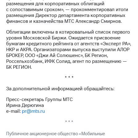
Раскрытие
размещения для корпоративных облигаций
информации
с сопоставимым сроком», — прокомментировал итоги
Информация
размещения Директор департамента корпоративных
акционерам
финансов и казначейства МТС Александр Смирнов.
Документы
ПАО
Облигации включены в котировальный список первого
"МТС"
уровня Московской Биржи. Ожидается присвоение
Собрания
бумагам кредитного рейтинга от агентств «Эксперт РА»,
акционеров
НКР и АКРА. Организаторами выпуска выступили АЛОР
Личный
БРОКЕР, ООО «Джи Ай Солюшенс», БК Регион,
кабинет
Россельхозбанк, ИФК Солид, агент по размещению —
акционера
БК РЕГИОН.
Акционерный
капитал
* * *
Контроль
За дополнительной информацией обращайтесь:
и
аудит
Пресс-секретарь Группы МТС
Рынок
Ирина Дерюгина
акций
e-mail:
pr@mts.ru
Описание
* * *
Программа
приобретения
Публичное акционерное общество «Мобильные
Порядок