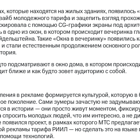
, которые находятся на жилых зданиях, появилось «
 вайб молодежного тарифа и зацепить взгляд прохо
кировала с помощью CG-графики экраны под архит
ь в одно из окон, в котором происходит вечеринка гл
дельштейна. Такие «Окна в вечеринку» появились ка
е и стали естественным продолжением основного рол
тория.
то подсматривают в окно дома, в котором происход
ит ближе и как будто зовет аудиторию с собой.
ления в рекламе формируется культурой, которую в
лое поколение. Сами зумеры зачастую не задумывают
ся в истории — они просто живут моментом, фиксиру
 спросить молодых людей, что им интересно, а не д
е появился проект, в рамках которого МТС предлага
й рекламы тарифа РИИЛ — но сделать это на языке 
 помощи технологий.