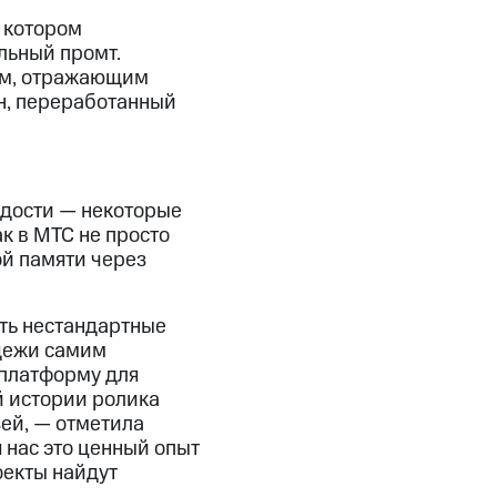
в котором
льный промт.
ам, отражающим
н, переработанный
одости — некоторые
к в МТС не просто
ой памяти через
ть нестандартные
дежи самим
 платформу для
й истории ролика
ей, — отметила
нас это ценный опыт
оекты найдут