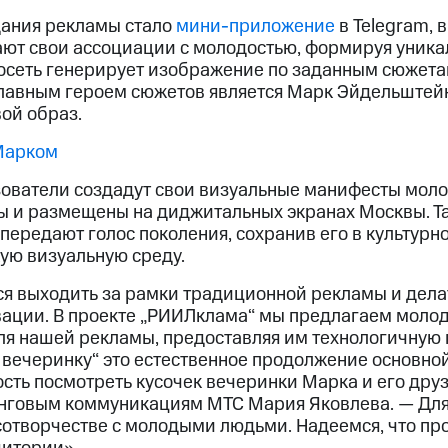
дания рекламы стало
мини-приложение
в Telegram, 
ют свои ассоциации с молодостью, формируя уника
росеть генерирует изображение по заданным сюжет
Главным героем сюжетов является Марк Эйдельштей
ой образ.
Марком
зователи создадут свои визуальные манифесты мол
ны и размещены на диджитальных экранах Москвы. Та
передают голос поколения, сохранив его в культурн
ую визуальную среду.
я выходить за рамки традиционной рекламы и дела
ации. В проекте „РИИЛклама“ мы предлагаем моло
ля нашей рекламы, предоставляя им технологичную
в вечеринку“ это естественное продолжение основно
сть посмотреть кусочек вечеринки Марка и его друз
нговым коммуникациям МТС Мария Яковлева. — Для 
сотворчестве с молодыми людьми. Надеемся, что пр