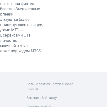
ов, включая финтех
области объединенных
ислений,
ользуются более
ет лидирующие позиции,
лугами МТС —
в, сервисами OTT
оличество
озничной сетью
 бирже под кодом MTSS.
Больше возможностей выбора
номера
Заменить SIM-карту