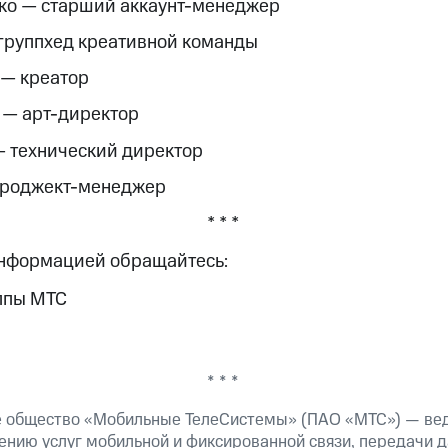
ко — старший аккаунт-менеджер
группхед креативной команды
 — креатор
 — арт-директор
 технический директор
проджект-менеджер
* * *
информацией обращайтесь:
ппы МТС
* * *
е общество «Мобильные ТелеСистемы» (ПАО «МТС») — ве
ению услуг мобильной и фиксированной связи, передачи д