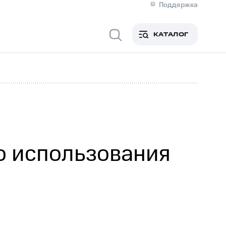
Поддержка
О МТС
я информация
Контакты
КАТАЛОГ
Медиа-центр
кты
Новости в регионе
Инвесторам и акционерам
ция акционерам
Документы
роль и аудит
Рынок акций
й
Описание
р
Реквизиты
Контакты
Устойчивое развитие
Комплаенс и деловая этика
На главную
о использования