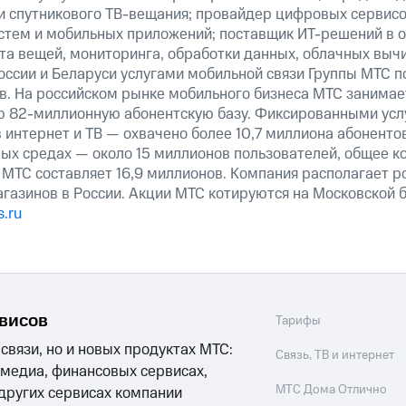
 и спутникового ТВ-вещания; провайдер цифровых сервис
истем и мобильных приложений; поставщик ИТ-решений в 
та вещей, мониторинга, обработки данных, облачных выч
оссии и Беларуси услугами мобильной связи Группы МТС п
в. На российском рынке мобильного бизнеса МТС занима
ю 82-миллионную абонентскую базу. Фиксированными ус
 интернет и ТВ — охвачено более 10,7 миллиона абоненто
ных средах — около 15 миллионов пользователей, общее к
 МТС составляет 16,9 миллионов. Компания располагает р
агазинов в России. Акции МТС котируются на Московской
.ru
рвисов
Тарифы
 связи, но и новых продуктах МТС:
Связь, ТВ и интернет
 медиа, финансовых сервисах,
МТС Дома Отлично
 других сервисах компании