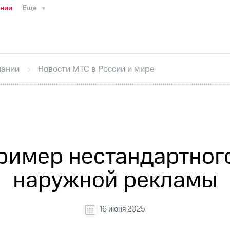
ании
Еще
ТС
Пресс-релизы
МТС о технологиях
ТС
История компании
Руководство региона
Правова
стижения
Интервью
Финансовая отчетность
Конта
пании
Новости МТС в России и мире
тивный секретарь
Раскрытие информации
Информа
ный кабинет акционера
Акционерный капитал
Конт
Порядок выкупа акций
Дивиденды
Рынок облигаци
 погашении именных облигаций
Другое
Регистрато
ример нестандартног
наружной рекламы
16 июня 2025