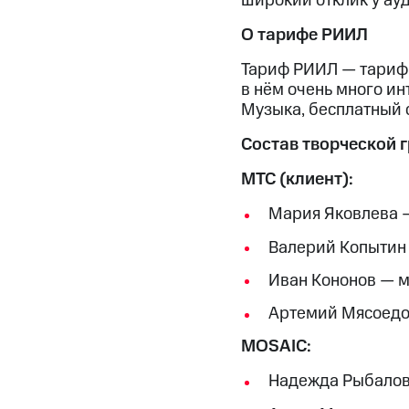
широкий отклик у ау
О тарифе РИИЛ
Тариф РИИЛ — тариф,
в нём очень много ин
Музыка, бесплатный 
Состав творческой 
МТС (клиент):
Мария Яковлева 
Валерий Копытин
Иван Кононов — 
Артемий Мясоедо
MOSAIC:
Надежда Рыбалов