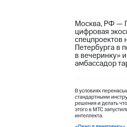
Москва, РФ — 
цифровая экос
спецпроектов 
Петербурга в 
в вечеринку» 
амбассадор та
В условиях перенасы
стандартными инстру
решения и делать что
этого в МТС запусти
интеллекта.
«Окно в вечеринку»