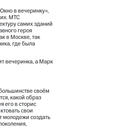
Окно в вечеринку»,
жих. МТС
ектуру самих зданий
авного героя
к в Москве, так
ика, где была
ит вечеринка, а Марк
 большинстве своём
ся, какой образ
я его в сторис
иктовать свои
ет молодежи создать
поколения,