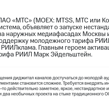
ПАО «МТС» (MOEX: MTSS, МТС или Ко
истема, объявляет о запуске нестан
на наружных медиафасадах Москвы и
поддержку молодежного тарифа РИИ
и РИИЛклама. Главным героем актива
рифа РИИЛ Марк Эйдельштейн.
щения диджитал каналов достучаться до молодой а
ментами становится сложнее. Требуется внедрять 
-то действительно заметное, яркое, нестандартное и
ли два необычных проекта на стыке традиционного О