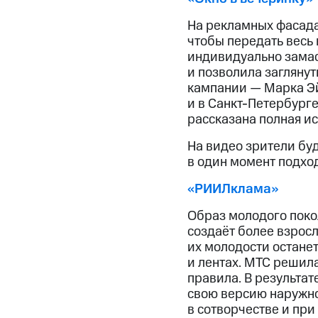
На рекламных фасадах
чтобы передать весь
индивидуально замас
и позволила заглянут
кампании — Марка Эй
и в Санкт-Петербург
рассказана полная ис
На видео зрители буд
в один момент подход
«РИИЛклама»
Образ молодого поко
создаёт более взрос
их молодости останет
и лентах. МТС решила
правила. В результат
свою версию наружно
в сотворчестве и при