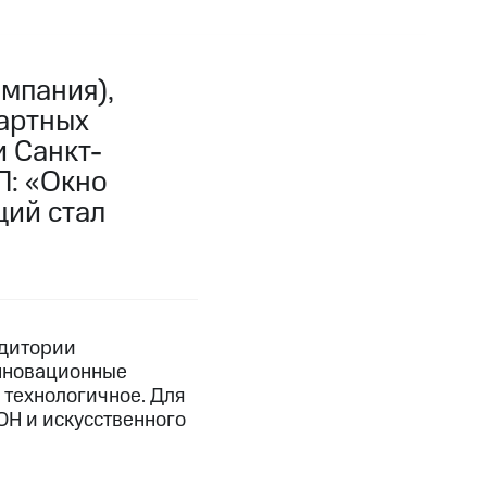
мпания),
дартных
 Санкт-
Л: «Окно
ций стал
удитории
инновационные
 технологичное. Для
ОН и искусственного