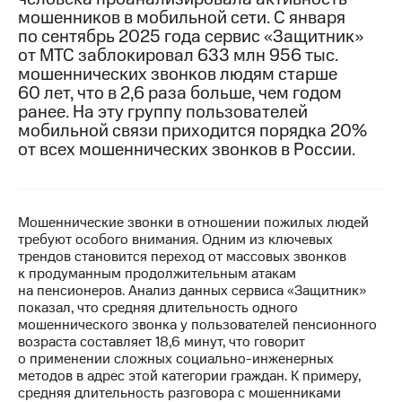
мошенников в мобильной сети. С января
МТС
по сентябрь 2025 года сервис «Защитник»
о технологиях
от МТС заблокировал 633 млн 956 тыс.
мошеннических звонков людям старше
Достижения
60 лет, что в 2,6 раза больше, чем годом
ранее. На эту группу пользователей
Интервью
мобильной связи приходится порядка 20%
от всех мошеннических звонков в России.
Финансовая
отчетность
Контакты
Мошеннические звонки в отношении пожилых людей
Новости
требуют особого внимания. Одним из ключевых
в
трендов становится переход от массовых звонков
регионе
к продуманным продолжительным атакам
на пенсионеров. Анализ данных сервиса «Защитник»
м и акционерам
показал, что средняя длительность одного
Корпоративное
мошеннического звонка у пользователей пенсионного
управление
возраста составляет 18,6 минут, что говорит
о применении сложных социально-инженерных
Корпоративный
методов в адрес этой категории граждан. К примеру,
секретарь
средняя длительность разговора с мошенниками