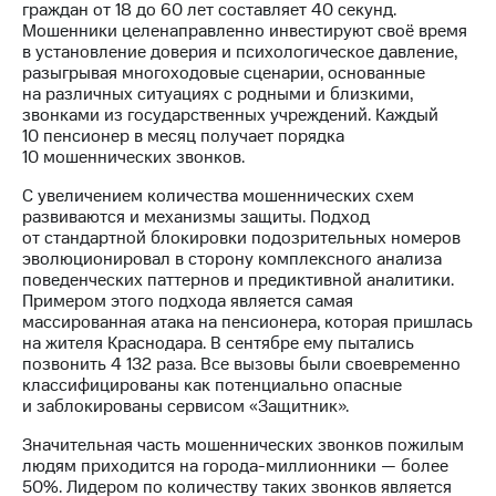
Раскрытие
граждан от 18 до 60 лет составляет 40 секунд.
информации
Мошенники целенаправленно инвестируют своё время
Информация
в установление доверия и психологическое давление,
акционерам
разыгрывая многоходовые сценарии, основанные
Документы
на различных ситуациях с родными и близкими,
ПАО
звонками из государственных учреждений. Каждый
"МТС"
10 пенсионер в месяц получает порядка
Собрания
10 мошеннических звонков.
акционеров
Личный
С увеличением количества мошеннических схем
кабинет
развиваются и механизмы защиты. Подход
акционера
от стандартной блокировки подозрительных номеров
Акционерный
эволюционировал в сторону комплексного анализа
капитал
поведенческих паттернов и предиктивной аналитики.
Контроль
Примером этого подхода является самая
и
массированная атака на пенсионера, которая пришлась
аудит
на жителя Краснодара. В сентябре ему пытались
Рынок
позвонить 4 132 раза. Все вызовы были своевременно
акций
классифицированы как потенциально опасные
и заблокированы сервисом «Защитник».
Описание
Значительная часть мошеннических звонков пожилым
Программа
людям приходится на города-миллионники — более
приобретения
50%. Лидером по количеству таких звонков является
Порядок