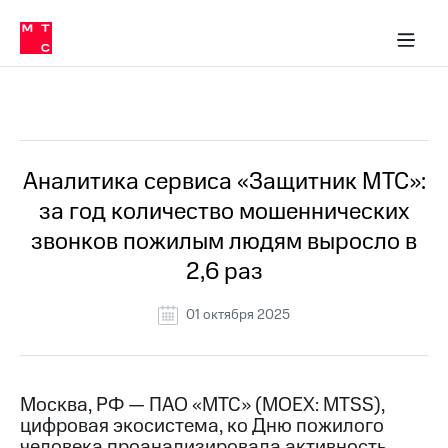
О
сторам и акционерам
Комплаенс и деловая этика
Устойчивое развитие
Медиа-центр
О МТС
О МТС
На главную
компании
О
компании
Стратегия
Стратегия
Все Новости
Карьера
в МТС
Карьера
в МТС
Пресс-
Аналитика сервиса «Защитник МТС»:
релизы
История
за год количество мошеннических
компании
МТС
звонков пожилым людям выросло в
о технологиях
Руководство
2,6 раз
региона
Правовая
01 октября 2025
информация
Контакты
Москва, РФ — ПАО «МТС» (MOEX: MTSS),
Медиа-центр
цифровая экосистема, ко Дню пожилого
Пресс-
релизы
человека проанализировала активность