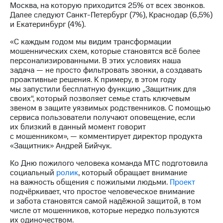
Москва, на которую приходится 25% от всех звонков.
выкупа
Далее следуют Санкт-Петербург (7%), Краснодар (6,5%)
акций
и Екатеринбург (4%).
Дивиденды
Рынок
«С каждым годом мы видим трансформации
облигаций
мошеннических схем, которые становятся всё более
персонализированными. В этих условиях наша
Описание
задача — не просто фильтровать звонки, а создавать
Еврооблигации-2023
проактивные решения. К примеру, в этом году
Уведомление
мы запустили бесплатную функцию „Защитник для
о
своих“, который позволяет семье стать ключевым
погашении
звеном в защите уязвимых родственников. С помощью
именных
сервиса пользователи получают оповещение, если
облигаций
их близкий в данный момент говорит
Другое
с мошенником», — комментирует директор продукта
«Защитник» Андрей Бийчук.
Регистратор
Реквизиты
Ко Дню пожилого человека команда МТС подготовила
Контакты
социальный
ролик
, который обращает внимание
йчивое развитие
на важность общения с пожилыми людьми.
Проект
и деловая этика
подчёркивает, что простое человеческое внимание
На главную
и забота становятся самой надёжной защитой, в том
числе от мошенников, которые нередко пользуются
их одиночеством.