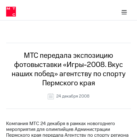
О
сторам и акционерам
Комплаенс и деловая этика
Устойчивое развитие
Медиа-центр
О МТС
О МТС
На главную
компании
О
компании
Стратегия
Стратегия
Все Новости
Карьера
в МТС
Карьера
в МТС
Пресс-
МТС передала экспозицию
релизы
История
фотовыставки «Игры-2008. Вкус
компании
МТС
наших побед» агентству по спорту
о технологиях
Руководство
Пермского края
региона
Правовая
24 декабря 2008
информация
Контакты
Компания МТС 24 декабря в рамках новогоднего
Медиа-центр
мероприятия для олимпийцев Администрации
Пресс-
Пермского края передала Агентству по спорту региона
релизы