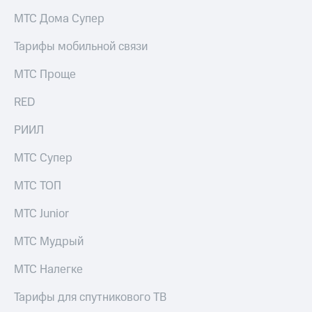
выкупа
МТС Дома Супер
акций
Дивиденды
Тарифы мобильной связи
Рынок
облигаций
МТС Проще
Описание
Еврооблигации-2023
RED
Уведомление
о
РИИЛ
погашении
именных
МТС Супер
облигаций
Другое
МТС ТОП
Регистратор
МТС Junior
Реквизиты
Контакты
МТС Мудрый
йчивое развитие
и деловая этика
МТС Налегке
На главную
Тарифы для спутникового ТВ