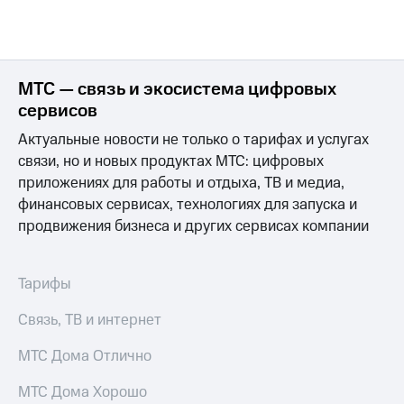
Раскрытие
информации
Информация
акционерам
Документы
МТС — связь и экосистема цифровых
ПАО
"МТС"
сервисов
Собрания
Актуальные новости не только о тарифах и услугах
акционеров
Личный
связи, но и новых продуктах МТС: цифровых
кабинет
приложениях для работы и отдыха, ТВ и медиа,
акционера
финансовых сервисах, технологиях для запуска и
Акционерный
продвижения бизнеса и других сервисах компании
капитал
Контроль
и
аудит
Тарифы
Рынок
акций
Связь, ТВ и интернет
Описание
МТС Дома Отлично
Программа
приобретения
МТС Дома Хорошо
Порядок