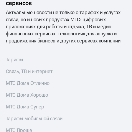
Раскрытие
сервисов
информации
Информация
Актуальные новости не только о тарифах и услугах
акционерам
связи, но и новых продуктах МТС: цифровых
Документы
приложениях для работы и отдыха, ТВ и медиа,
ПАО
финансовых сервисах, технологиях для запуска и
"МТС"
Собрания
продвижения бизнеса и других сервисах компании
акционеров
Личный
кабинет
Тарифы
акционера
Акционерный
Связь, ТВ и интернет
капитал
Контроль
МТС Дома Отлично
и
аудит
МТС Дома Хорошо
Рынок
акций
МТС Дома Супер
Описание
Тарифы мобильной связи
Программа
приобретения
Порядок
МТС Проще