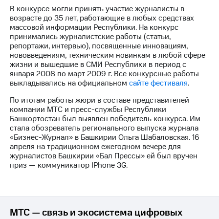
В конкурсе могли принять участие журналисты в
МТС
возрасте до 35 лет, работающие в любых средствах
о технологиях
массовой информации Республики. На конкурс
принимались журналистские работы (статьи,
Достижения
репортажи, интервью), посвященные инновациям,
нововведениям, техническим новинкам в любой сфере
Интервью
жизни и вышедшие в СМИ Республики в период с
января 2008 по март 2009 г. Все конкурсные работы
Финансовая
выкладывались на официальном
сайте фестиваля
.
отчетность
По итогам работы жюри в составе представителей
Контакты
компании МТС и пресс-службы Республики
Башкортостан был выявлен победитель конкурса. Им
Новости
стала обозреватель регионального выпуска журнала
в
«Бизнес-Журнал» в Башкирии Ольга Шабаловская. 16
регионе
апреля на традиционном ежегодном вечере для
журналистов Башкирии «Бал Прессы» ей был вручен
приз — коммуникатор IPhone 3G.
м и акционерам
Корпоративное
управление
Корпоративный
МТС — связь и экосистема цифровых
секретарь