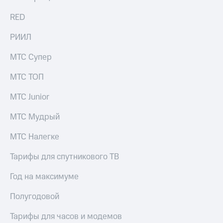
выкупа
акций
RED
Дивиденды
Рынок
РИИЛ
облигаций
МТС Супер
Описание
Еврооблигации-2023
МТС ТОП
Уведомление
о
МТС Junior
погашении
именных
МТС Мудрый
облигаций
Другое
МТС Налегке
Регистратор
Тарифы для спутникового ТВ
Реквизиты
Контакты
Год на максимуме
йчивое развитие
и деловая этика
Полугодовой
На главную
Тарифы для часов и модемов