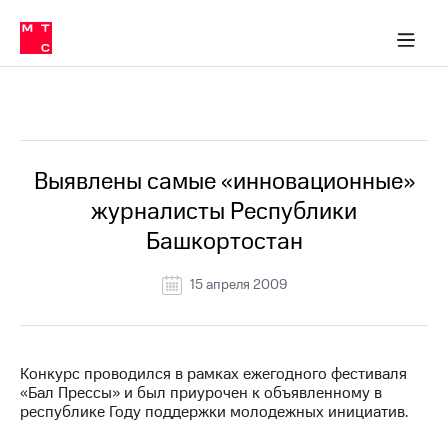
О
сторам и акционерам
Комплаенс и деловая этика
Устойчивое развитие
Медиа-центр
О МТС
О МТС
На главную
компании
О
компании
Стратегия
Стратегия
Все Новости
Карьера
в МТС
Карьера
в МТС
Пресс-
Выявлены самые «инновационные»
релизы
История
журналисты Республики
компании
МТС
Башкортостан
о технологиях
Руководство
региона
15 апреля 2009
Правовая
информация
Контакты
Конкурс проводился в рамках ежегодного фестиваля
«Бал Прессы» и был приурочен к объявленному в
Медиа-центр
республике Году поддержки молодежных инициатив.
Пресс-
релизы