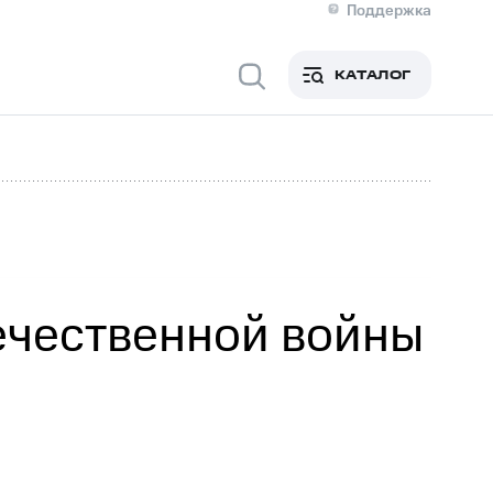
Поддержка
О МТС
я информация
Контакты
КАТАЛОГ
Медиа-центр
кты
Новости в регионе
Инвесторам и акционерам
ция акционерам
Документы
роль и аудит
Рынок акций
й
Описание
р
Реквизиты
Контакты
Устойчивое развитие
Комплаенс и деловая этика
На главную
ечественной войны