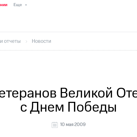
ании
Еще
ТС
Пресс-релизы
МТС о технологиях
ТС
История компании
Руководство региона
Правова
стижения
Интервью
Финансовая отчетность
Конта
 и отчеты
Новости
тивный секретарь
Раскрытие информации
Информа
ный кабинет акционера
Акционерный капитал
Конт
Порядок выкупа акций
Дивиденды
Рынок облигаци
 погашении именных облигаций
Другое
Регистрато
етеранов Великой От
с Днем Победы
10 мая 2009