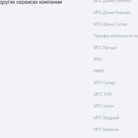
МТС Дома Отлично
 других сервисах компании
МТС Дома Хорошо
МТС Дома Супер
Тарифы мобильной св
МТС Проще
RED
РИИЛ
МТС Супер
МТС ТОП
МТС Junior
МТС Мудрый
МТС Налегке