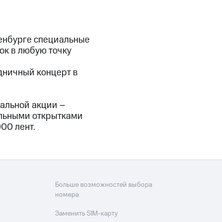
ренбурге специальные
ок в любую точку
дничный концерт в
альной акции –
тельными открытками
000 лент.
Больше возможностей выбора
номера
Заменить SIM-карту