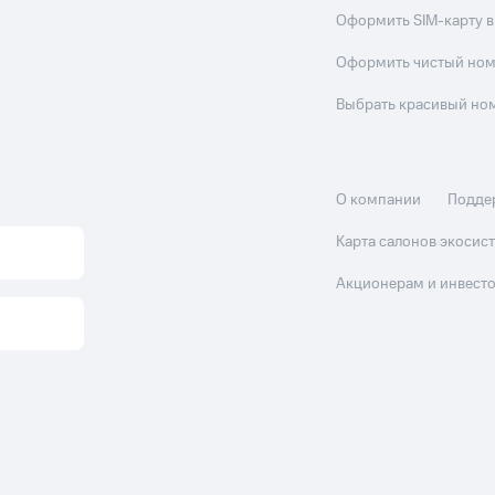
Оформить SIM-карту в
Оформить чистый но
Выбрать красивый но
О компании
Подде
Карта салонов экоси
Акционерам и инвест