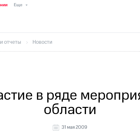
ании
Еще
ТС
Пресс-релизы
МТС о технологиях
ТС
История компании
Руководство региона
Правова
стижения
Интервью
Финансовая отчетность
Конта
 и отчеты
Новости
тивный секретарь
Раскрытие информации
Информа
ный кабинет акционера
Акционерный капитал
Конт
Порядок выкупа акций
Дивиденды
Рынок облигаци
 погашении именных облигаций
Другое
Регистрато
астие в ряде меропри
области
31 мая 2009