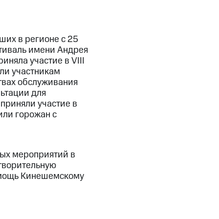
ших в регионе с 25
стиваль имени Андрея
няла участие в VIII
ли участникам
твах обслуживания
льтации для
 приняли участие в
или горожан с
ных мероприятий в
отворительную
омощь Кинешемскому