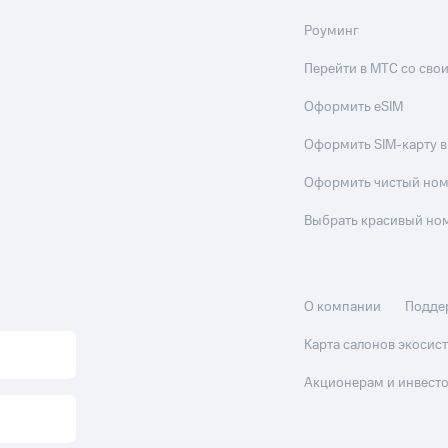
Роуминг
Перейти в МТС со св
Оформить eSIM
Оформить SIM-карту в
Оформить чистый но
Выбрать красивый но
О компании
Подде
Карта салонов экоси
Акционерам и инвест