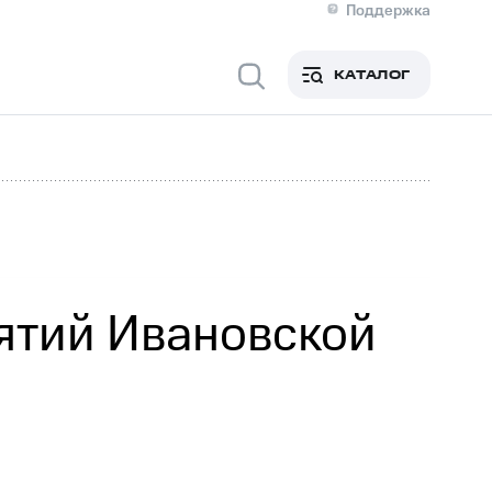
Поддержка
О МТС
я информация
Контакты
КАТАЛОГ
Медиа-центр
кты
Новости в регионе
Инвесторам и акционерам
ция акционерам
Документы
роль и аудит
Рынок акций
й
Описание
р
Реквизиты
Контакты
Устойчивое развитие
Комплаенс и деловая этика
На главную
ятий Ивановской