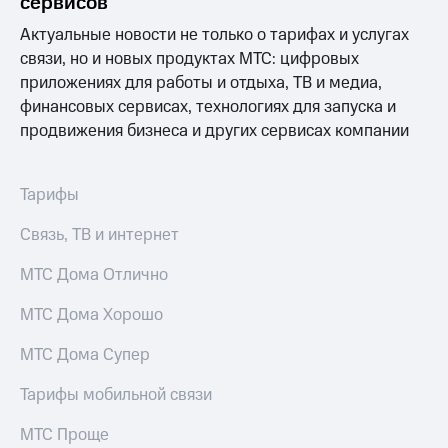
сервисов
Раскрытие
информации
Актуальные новости не только о тарифах и услугах
Информация
связи, но и новых продуктах МТС: цифровых
акционерам
Документы
приложениях для работы и отдыха, ТВ и медиа,
ПАО
финансовых сервисах, технологиях для запуска и
"МТС"
продвижения бизнеса и других сервисах компании
Собрания
акционеров
Личный
кабинет
Тарифы
акционера
Акционерный
Связь, ТВ и интернет
капитал
Контроль
МТС Дома Отлично
и
аудит
МТС Дома Хорошо
Рынок
акций
МТС Дома Супер
Описание
Тарифы мобильной связи
Программа
приобретения
МТС Проще
Порядок