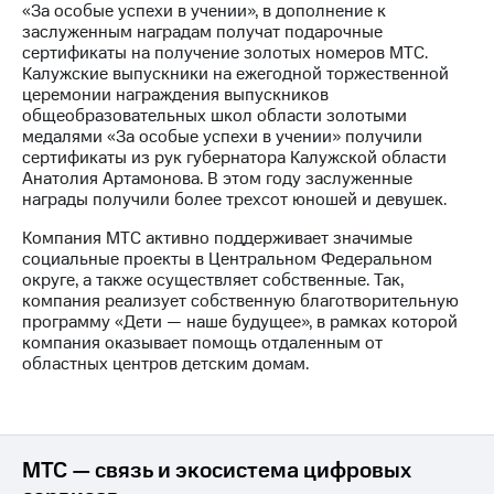
«За особые успехи в учении», в дополнение к
заслуженным наградам получат подарочные
МТС
сертификаты на получение золотых номеров МТС.
о технологиях
Калужские выпускники на ежегодной торжественной
церемонии награждения выпускников
Достижения
общеобразовательных школ области золотыми
медалями «За особые успехи в учении» получили
Интервью
сертификаты из рук губернатора Калужской области
Анатолия Артамонова. В этом году заслуженные
Финансовая
награды получили более трехсот юношей и девушек.
отчетность
Компания МТС активно поддерживает значимые
Контакты
социальные проекты в Центральном Федеральном
округе, а также осуществляет собственные. Так,
Новости
компания реализует собственную благотворительную
в
программу «Дети — наше будущее», в рамках которой
регионе
компания оказывает помощь отдаленным от
областных центров детским домам.
м и акционерам
Корпоративное
управление
Корпоративный
МТС — связь и экосистема цифровых
секретарь