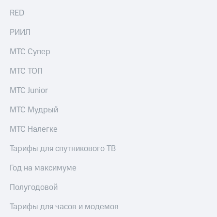
выкупа
RED
акций
Дивиденды
РИИЛ
Рынок
облигаций
МТС Супер
Описание
Еврооблигации-2023
МТС ТОП
Уведомление
о
МТС Junior
погашении
именных
МТС Мудрый
облигаций
Другое
МТС Налегке
Регистратор
Тарифы для спутникового ТВ
Реквизиты
Контакты
Год на максимуме
йчивое развитие
и деловая этика
Полугодовой
На главную
Тарифы для часов и модемов