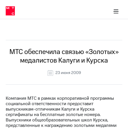
О
сторам и акционерам
Комплаенс и деловая этика
Устойчивое развитие
Медиа-центр
О МТС
О МТС
На главную
компании
О
компании
Стратегия
Стратегия
Все Новости
Карьера
в МТС
Карьера
в МТС
Пресс-
МТС обеспечила связью «Золотых»
релизы
История
медалистов Калуги и Курска
компании
МТС
о технологиях
Руководство
23 июня 2009
региона
Правовая
информация
Компания МТС в рамках корпоративной программы
социальной ответственности предоставит
Контакты
выпускникам-отличникам Калуги и Курска
сертификаты на бесплатные золотые номера.
Медиа-центр
Выпускники общеобразовательных школ Курска,
Пресс-
представленные к награждению золотыми медалями
релизы