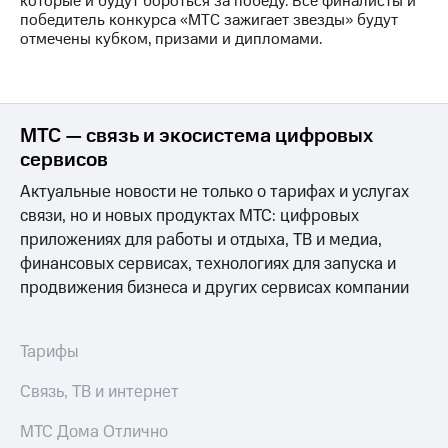
которые и будут бороться за победу. Все финалисты и
Раскрытие
победитель конкурса «МТС зажигает звезды» будут
информации
отмечены кубком, призами и дипломами.
Информация
акционерам
Документы
ПАО
"МТС"
МТС — связь и экосистема цифровых
Собрания
акционеров
сервисов
Личный
Актуальные новости не только о тарифах и услугах
кабинет
акционера
связи, но и новых продуктах МТС: цифровых
Акционерный
приложениях для работы и отдыха, ТВ и медиа,
капитал
финансовых сервисах, технологиях для запуска и
Контроль
продвижения бизнеса и других сервисах компании
и
аудит
Рынок
акций
Тарифы
Описание
Связь, ТВ и интернет
Программа
приобретения
МТС Дома Отлично
Порядок