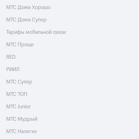
выкупа
МТС Дома Хорошо
акций
Дивиденды
МТС Дома Супер
Рынок
облигаций
Тарифы мобильной связи
Описание
МТС Проще
Еврооблигации-2023
Уведомление
о
RED
погашении
именных
РИИЛ
облигаций
Другое
МТС Супер
Регистратор
МТС ТОП
Реквизиты
Контакты
МТС Junior
йчивое развитие
и деловая этика
МТС Мудрый
На главную
МТС Налегке