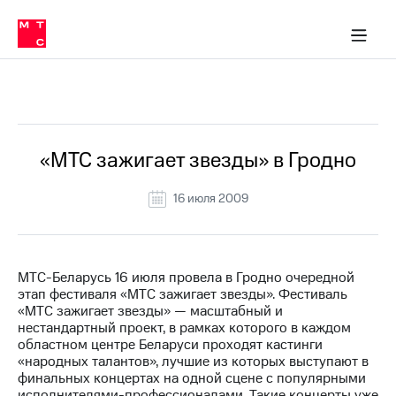
О
сторам и акционерам
Комплаенс и деловая этика
Устойчивое развитие
Медиа-центр
О МТС
О МТС
На главную
компании
О
компании
Стратегия
Стратегия
Все Новости
Карьера
в МТС
Карьера
в МТС
Пресс-
«МТС зажигает звезды» в Гродно
релизы
История
компании
16 июля 2009
МТС
о технологиях
Руководство
региона
Правовая
МТС-Беларусь 16 июля провела в Гродно очередной
информация
этап фестиваля «МТС зажигает звезды». Фестиваль
«МТС зажигает звезды» — масштабный и
Контакты
нестандартный проект, в рамках которого в каждом
областном центре Беларуси проходят кастинги
Медиа-центр
«народных талантов», лучшие из которых выступают в
Пресс-
финальных концертах на одной сцене с популярными
релизы
исполнителями-профессионалами. Такие концерты уже