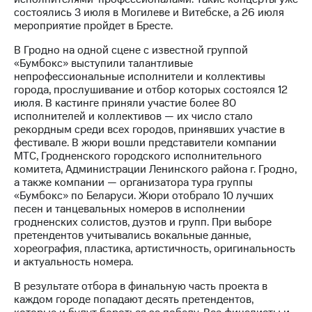
состоялись 3 июля в Могилеве и Витебске, а 26 июля
МТС
мероприятие пройдет в Бресте.
о технологиях
В Гродно на одной сцене с известной группой
Достижения
«Бумбокс» выступили талантливые
непрофессиональные исполнители и коллективы
Интервью
города, прослушивание и отбор которых состоялся 12
июля. В кастинге приняли участие более 80
Финансовая
исполнителей и коллективов — их число стало
отчетность
рекордным среди всех городов, принявших участие в
фестивале. В жюри вошли представители компании
Контакты
МТС, Гродненского городского исполнительного
комитета, Администрации Ленинского района г. Гродно,
Новости
а также компании — организатора тура группы
в
«Бумбокс» по Беларуси. Жюри отобрало 10 лучших
регионе
песен и танцевальных номеров в исполнении
гродненских солистов, дуэтов и групп. При выборе
претендентов учитывались вокальные данные,
м и акционерам
Корпоративное
хореография, пластика, артистичность, оригинальность
управление
и актуальность номера.
В результате отбора в финальную часть проекта в
Корпоративный
каждом городе попадают десять претендентов,
секретарь