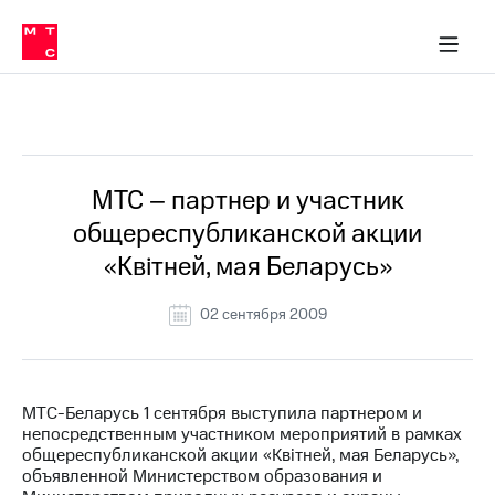
О
сторам и акционерам
Комплаенс и деловая этика
Устойчивое развитие
Медиа-центр
О МТС
О МТС
На главную
компании
О
компании
Стратегия
Стратегия
Все Новости
Карьера
в МТС
Карьера
в МТС
Пресс-
МТС – партнер и участник
релизы
История
общереспубликанской акции
компании
МТС
«Квiтней, мая Беларусь»
о технологиях
Руководство
региона
02 сентября 2009
Правовая
информация
Контакты
МТС-Беларусь 1 сентября выступила партнером и
непосредственным участником мероприятий в рамках
Медиа-центр
общереспубликанской акции «Квiтней, мая Беларусь»,
Пресс-
объявленной Министерством образования и
релизы