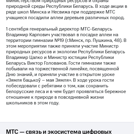
Министерством природных ресурсов и охраны
природной среды Республики Беларусь. В ходе акции в
МТС
ряде школ Минска и Несвижа при поддержке МТС
о технологиях
учащиеся посадили аллеи деревьев различных пород.
Достижения
1 сентября генеральный директор МТС-Беларусь
Владимир Карпович участвовал в посадке аллеи на
Интервью
территории гимназии №19 (г.Минск, пр. Пушкина, 48). В
этом мероприятии также приняли участие Министр
Финансовая
природных ресурсов и экологии Республики Беларусь
отчетность
Владимир Цалко и Министр юстиции Республики
Беларусь Виктор Голованов. Гости гимназии также
Контакты
побывали на торжественной линейке, посвященной
Дню знаний, и приняли участие в открытом уроке
Новости
«Зямля бацькоў – мая Зямля». В ходе урока гости
в
побеседовали с ребятами о том, как сохранить
регионе
белорусские леса и в чем будет проявляться бережное
отношение к природе в повседневной жизни
м и акционерам
школьников в этом году.
Корпоративное
управление
Корпоративный
секретарь
МТС — связь и экосистема цифровых