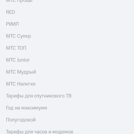
МТС Проще
выкупа
акций
RED
Дивиденды
Рынок
РИИЛ
облигаций
МТС Супер
Описание
Еврооблигации-2023
МТС ТОП
Уведомление
о
МТС Junior
погашении
именных
облигаций
МТС Мудрый
Другое
МТС Налегке
Регистратор
Реквизиты
Тарифы для спутникового ТВ
Контакты
йчивое развитие
Год на максимуме
и деловая этика
На главную
Полугодовой
Тарифы для часов и модемов