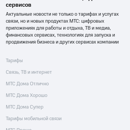
Раскрытие
сервисов
информации
Информация
Актуальные новости не только о тарифах и услугах
акционерам
связи, но и новых продуктах МТС: цифровых
Документы
приложениях для работы и отдыха, ТВ и медиа,
ПАО
"МТС"
финансовых сервисах, технологиях для запуска и
Собрания
продвижения бизнеса и других сервисах компании
акционеров
Личный
кабинет
Тарифы
акционера
Акционерный
Связь, ТВ и интернет
капитал
Контроль
МТС Дома Отлично
и
аудит
Рынок
МТС Дома Хорошо
акций
МТС Дома Супер
Описание
Программа
Тарифы мобильной связи
приобретения
Порядок