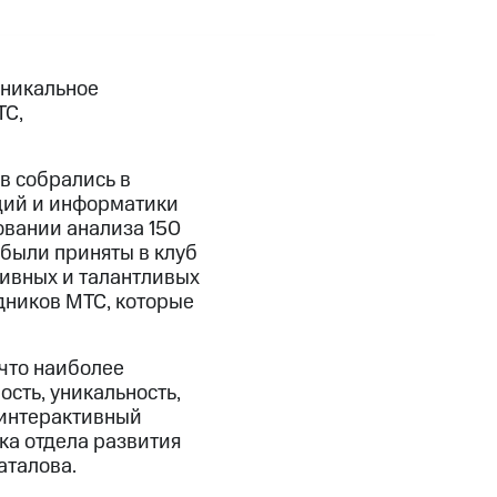
уникальное
ТС,
ов собрались в
ций и информатики
овании анализа 150
 были приняты в клуб
ивных и талантливых
удников МТС, которые
что наиболее
сть, уникальность,
 интерактивный
ка отдела развития
аталова.