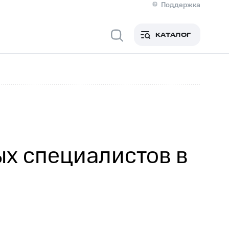
Поддержка
О МТС
я информация
Контакты
КАТАЛОГ
Медиа-центр
кты
Новости в регионе
Инвесторам и акционерам
ция акционерам
Документы
роль и аудит
Рынок акций
й
Описание
р
Реквизиты
Контакты
Устойчивое развитие
Комплаенс и деловая этика
На главную
х специалистов в