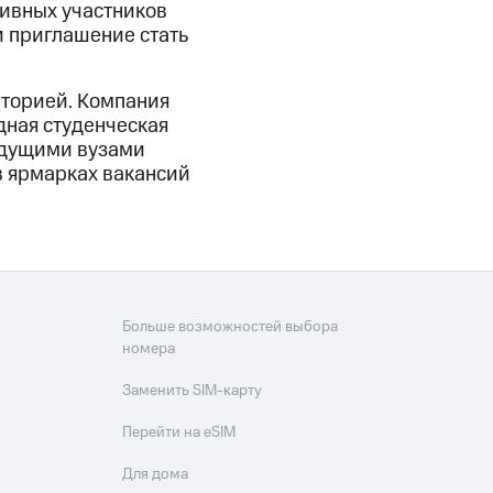
ивных участников
и приглашение стать
иторией. Компания
дная студенческая
ведущими вузами
в ярмарках вакансий
Больше возможностей выбора
номера
Заменить SIM-карту
Перейти на eSIM
Для дома