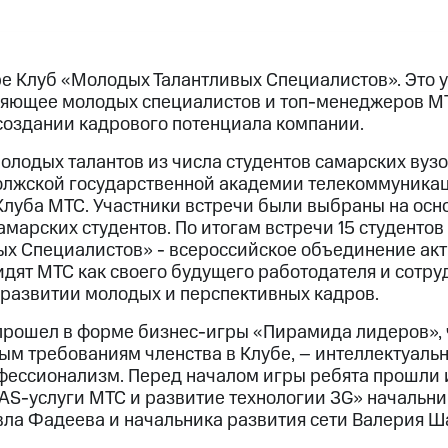
е Клуб «Молодых Талантливых Специалистов». Это 
няющее молодых специалистов и топ-менеджеров М
создании кадрового потенциала компании.
молодых талантов из числа студентов самарских вуз
олжской государственной академии телекоммуника
 Клуба МТС. Участники встречи были выбраны на осн
самарских студентов. По итогам встречи 15 студентов
х Специалистов» - всероссийское объединение акт
идят МТС как своего будущего работодателя и сотр
в развитии молодых и перспективных кадров.
прошел в форме бизнес-игры «Пирамида лидеров», 
ым требованиям членства в Клубе, – интеллектуально
фессионализм. Перед началом игры ребята прошли
AS-услуги МТС и развитие технологии 3G» начальни
вла Фадеева и начальника развития сети Валерия Ш