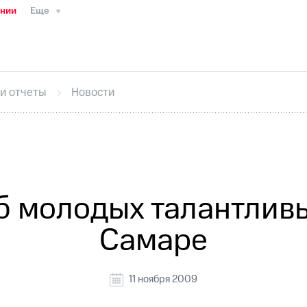
ании
Еще
ТС
Пресс-релизы
МТС о технологиях
ТС
История компании
Руководство региона
Правова
стижения
Интервью
Финансовая отчетность
Конта
 и отчеты
Новости
тивный секретарь
Раскрытие информации
Информа
ный кабинет акционера
Акционерный капитал
Конт
Порядок выкупа акций
Дивиденды
Рынок облигаци
 погашении именных облигаций
Другое
Регистрато
б молодых талантливы
Самаре
11 ноября 2009