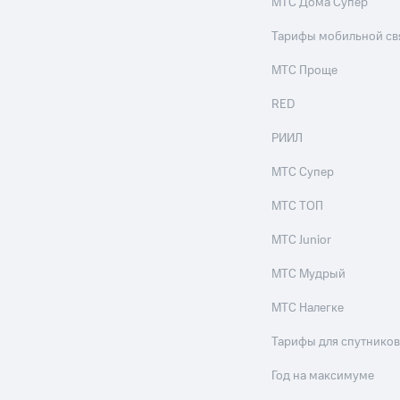
МТС Дома Супер
Тарифы мобильной св
МТС Проще
RED
РИИЛ
МТС Супер
МТС ТОП
МТС Junior
МТС Мудрый
МТС Налегке
Тарифы для спутников
Год на максимуме