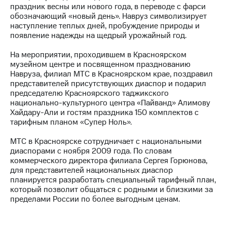
праздник весны или нового года, в переводе с фарси
обозначающий «новый день». Навруз символизирует
МТС
наступление теплых дней, пробуждение природы и
о технологиях
появление надежды на щедрый урожайный год.
Достижения
На мероприятии, проходившем в Красноярском
музейном центре и посвященном празднованию
Интервью
Навруза, филиал МТС в Красноярском крае, поздравил
представителей присутствующих диаспор и подарил
Финансовая
председателю Красноярского таджикского
отчетность
национально-культурного центра «Пайванд» Алимову
Хайдару-Али и гостям праздника 150 комплектов с
Контакты
тарифным планом «Супер Ноль».
Новости
МТС в Красноярске сотрудничает с национальными
в
диаспорами с ноября 2009 года. По словам
регионе
коммерческого директора филиала Сергея Горюнова,
для представителей национальных диаспор
м и акционерам
планируется разработать специальный тарифный план,
Корпоративное
который позволит общаться с родными и близкими за
управление
пределами России по более выгодным ценам.
Корпоративный
секретарь