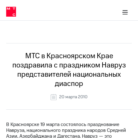
О
сторам и акционерам
Комплаенс и деловая этика
Устойчивое развитие
Медиа-центр
О МТС
О МТС
На главную
компании
О
компании
Стратегия
Стратегия
Все Новости
Карьера
в МТС
Карьера
в МТС
Пресс-
МТС в Красноярском Крае
релизы
История
поздравила с праздником Навруз
компании
МТС
представителей национальных
о технологиях
Руководство
диаспор
региона
Правовая
20 марта 2010
информация
Контакты
В Красноярске 19 марта состоялось празднование
Медиа-центр
Навруза, национального праздника народов Средней
Пресс-
Азии, Азербайджана и Дагестана. Навруз — это
релизы