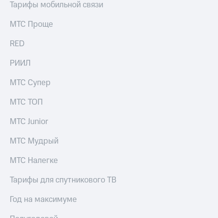
Тарифы мобильной связи
выкупа
акций
МТС Проще
Дивиденды
Рынок
облигаций
RED
Описание
РИИЛ
Еврооблигации-2023
Уведомление
МТС Супер
о
погашении
МТС ТОП
именных
облигаций
МТС Junior
Другое
МТС Мудрый
Регистратор
Реквизиты
МТС Налегке
Контакты
йчивое развитие
Тарифы для спутникового ТВ
и деловая этика
На главную
Год на максимуме