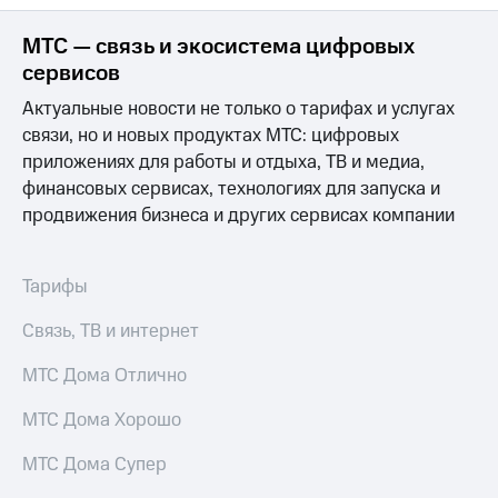
Раскрытие
информации
МТС — связь и экосистема цифровых
Информация
акционерам
сервисов
Документы
Актуальные новости не только о тарифах и услугах
ПАО
"МТС"
связи, но и новых продуктах МТС: цифровых
Собрания
приложениях для работы и отдыха, ТВ и медиа,
акционеров
финансовых сервисах, технологиях для запуска и
Личный
продвижения бизнеса и других сервисах компании
кабинет
акционера
Акционерный
капитал
Тарифы
Контроль
и
Связь, ТВ и интернет
аудит
Рынок
МТС Дома Отлично
акций
МТС Дома Хорошо
Описание
Программа
МТС Дома Супер
приобретения
Порядок