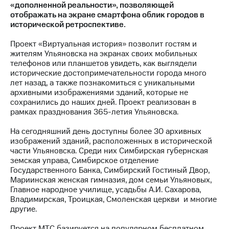
«дополненной реальности», позволяющей
отображать на экране смартфона облик городов в
МТС
исторической ретроспективе.
о технологиях
Проект «Виртуальная история» позволит гостям и
Достижения
жителям Ульяновска на экранах своих мобильных
телефонов или планшетов увидеть, как выглядели
Интервью
исторические достопримечательности города много
лет назад, а также познакомиться с уникальными
Финансовая
архивными изображениями зданий, которые не
отчетность
сохранились до наших дней. Проект реализован в
рамках празднования 365-летия Ульяновска.
Контакты
На сегодняшний день доступны более 30 архивных
Новости
изображений зданий, расположенных в исторической
в
части Ульяновска. Среди них Симбирская губернская
регионе
земская управа, Симбирское отделение
Государственного Банка, Симбирский Гостиный Двор,
м и акционерам
Мариинская женская гимназия, дом семьи Ульяновых,
Корпоративное
Главное народное училище, усадьбы А.И. Сахарова,
управление
Владимирская, Троицкая, Смоленская церкви и многие
другие.
Корпоративный
секретарь
Проект МТС базируется на популярном бесплатном