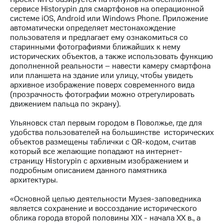
Раскрытие
сервисе Historypin для смартфонов на операционной
информации
системе iOS, Android или Windows Phone. Приложение
Информация
автоматически определяет местонахождение
акционерам
пользователя и предлагает ему ознакомиться со
Документы
старинными фотографиями ближайших к нему
ПАО
исторических объектов, а также использовать функцию
"МТС"
дополненной реальности – навести камеру смартфона
Собрания
или планшета на здание или улицу, чтобы увидеть
акционеров
архивное изображение поверх современного вида
Личный
(прозрачность фотографии можно отрегулировать
кабинет
движением пальца по экрану).
акционера
Акционерный
Ульяновск стал первым городом в Поволжье, где для
капитал
удобства пользователей на большинстве исторических
Контроль
объектов размещены таблички с QR-кодом, считав
и
который все желающие попадают на интернет-
аудит
страницу Historypin с архивным изображением и
Рынок
подробным описанием данного памятника
акций
архитектуры.
Описание
«Основной целью деятельности Музея-заповедника
Программа
является сохранение и воссоздание исторического
приобретения
облика города второй половины XIX - начала XX в., а
Порядок