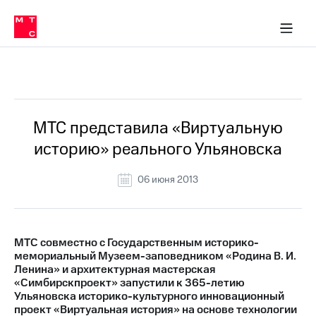
О
сторам и акционерам
Комплаенс и деловая этика
Устойчивое развитие
Медиа-центр
О МТС
О МТС
На главную
компании
О
компании
Стратегия
Стратегия
Все Новости
Карьера
в МТС
Карьера
в МТС
Пресс-
МТС представила «Виртуальную
релизы
История
историю» реального Ульяновска
компании
МТС
о технологиях
Руководство
06 июня 2013
региона
Правовая
информация
МТС совместно с Государственным историко-
мемориальный Музеем-заповедником «Родина В. И.
Контакты
Ленина» и архитектурная мастерская
«Симбирскпроект» запустили к 365-летию
Медиа-центр
Ульяновска историко-культурного инновационный
Пресс-
проект «Виртуальная история» на основе технологии
релизы