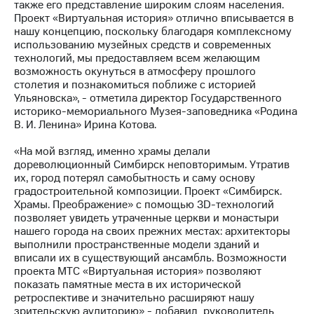
также его представление широким слоям населения.
выкупа
Проект «Виртуальная история» отлично вписывается в
акций
нашу концепцию, поскольку благодаря комплексному
Дивиденды
использованию музейных средств и современных
Рынок
технологий, мы предоставляем всем желающим
облигаций
возможность окунуться в атмосферу прошлого
столетия и познакомиться поближе с историей
Описание
Ульяновска», - отметила директор Государственного
Еврооблигации-2023
историко-мемориального Музея-заповедника «Родина
Уведомление
В. И. Ленина» Ирина Котова.
о
погашении
«На мой взгляд, именно храмы делали
именных
дореволюционный Симбирск неповторимым. Утратив
облигаций
их, город потерял самобытность и саму основу
Другое
градостроительной композиции. Проект «Симбирск.
Храмы. Преображение» с помощью 3D-технологий
Регистратор
позволяет увидеть утраченные церкви и монастыри
Реквизиты
нашего города на своих прежних местах: архитекторы
Контакты
выполнили пространственные модели зданий и
йчивое развитие
вписали их в существующий ансамбль. Возможности
и деловая этика
проекта МТС «Виртуальная история» позволяют
На главную
показать памятные места в их исторической
ретроспективе и значительно расширяют нашу
зрительскую аудиторию» - добавил руководитель