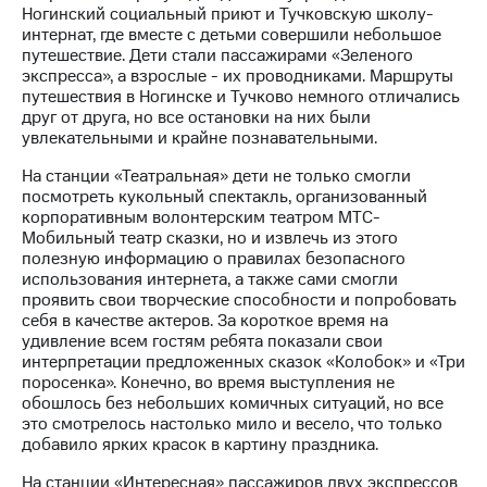
Ногинский социальный приют и Тучковскую школу-
интернат, где вместе с детьми совершили небольшое
МТС
путешествие. Дети стали пассажирами «Зеленого
о технологиях
экспресса», а взрослые - их проводниками. Маршруты
путешествия в Ногинске и Тучково немного отличались
Достижения
друг от друга, но все остановки на них были
увлекательными и крайне познавательными.
Интервью
На станции «Театральная» дети не только смогли
Финансовая
посмотреть кукольный спектакль, организованный
отчетность
корпоративным волонтерским театром МТС-
Мобильный театр сказки, но и извлечь из этого
Контакты
полезную информацию о правилах безопасного
использования интернета, а также сами смогли
Новости
проявить свои творческие способности и попробовать
в
себя в качестве актеров. За короткое время на
регионе
удивление всем гостям ребята показали свои
интерпретации предложенных сказок «Колобок» и «Три
м и акционерам
поросенка». Конечно, во время выступления не
Корпоративное
обошлось без небольших комичных ситуаций, но все
управление
это смотрелось настолько мило и весело, что только
добавило ярких красок в картину праздника.
Корпоративный
секретарь
На станции «Интересная» пассажиров двух экспрессов