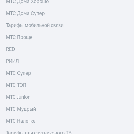
МТС Дома Хорошо
МТС Дома Супер
Тарифы мобильной связи
МТС Проще
RED
РИИЛ
МТС Супер
МТС ТОП
МТС Junior
МТС Мудрый
МТС Налегке
Тарифы для спутникового ТВ