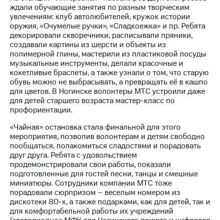
Раскрытие
ждали обучающие занятия по разным творческим
информации
увлечениям: клуб автолюбителей, кружок истории
Информация
оружия, «Очумелые ручки», «Сладкоежка» и пр. Ребята
акционерам
декорировали скворечники, расписывали пряники,
Документы
создавали картины из шерсти и объекты из
ПАО
полимерной глины, мастерили из пластиковой посуды
"МТС"
музыкальные инструменты, делали красочные и
Собрания
кокетливые браслеты, а также узнали о том, что старую
акционеров
обувь можно не выбрасывать, а превращать её в кашпо
Личный
для цветов. В Ногинске волонтеры МТС устроили даже
кабинет
для детей старшего возраста мастер-класс по
акционера
профориентации.
Акционерный
капитал
«Чайная» остановка стала финальной для этого
Контроль
мероприятия, позволив волонтерам и детям свободно
и
пообщаться, полакомиться сладостями и порадовать
аудит
друг друга. Ребята с удовольствием
Рынок
продемонстрировали свои работы, показали
акций
подготовленные для гостей песни, танцы и смешные
миниатюры. Сотрудники компании МТС тоже
Описание
порадовали сюрпризом – веселым номером из
Программа
дискотеки 80-х, а также подарками, как для детей, так и
приобретения
для комфортабельной работы их учреждений
Порядок