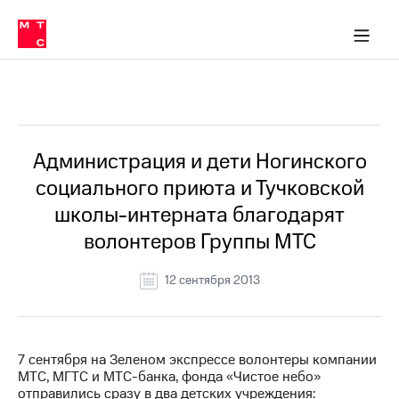
О
сторам и акционерам
Комплаенс и деловая этика
Устойчивое развитие
Медиа-центр
О МТС
О МТС
На главную
компании
О
компании
Стратегия
Стратегия
Все Новости
Карьера
в МТС
Карьера
в МТС
Пресс-
Администрация и дети Ногинского
релизы
История
социального приюта и Тучковской
компании
МТС
школы-интерната благодарят
о технологиях
Руководство
волонтеров Группы МТС
региона
Правовая
12 сентября 2013
информация
Контакты
7 сентября на Зеленом экспрессе волонтеры компании
Медиа-центр
МТС, МГТС и МТС-банка, фонда «Чистое небо»
Пресс-
отправились сразу в два детских учреждения:
релизы