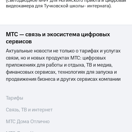
(светодиодное МФУ для Ногинского приюта и цифровая
выкупа
видеокамера для Тучковской школы- интерната).
акций
Дивиденды
Рынок
облигаций
МТС — связь и экосистема цифровых
Описание
сервисов
Еврооблигации-2023
Уведомление
Актуальные новости не только о тарифах и услугах
о
связи, но и новых продуктах МТС: цифровых
погашении
приложениях для работы и отдыха, ТВ и медиа,
именных
облигаций
финансовых сервисах, технологиях для запуска и
Другое
продвижения бизнеса и других сервисах компании
Регистратор
Реквизиты
Тарифы
Контакты
йчивое развитие
Связь, ТВ и интернет
и деловая этика
На главную
МТС Дома Отлично