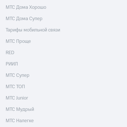
МТС Дома Хорошо
МТС Дома Супер
Тарифы мобильной связи
МТС Проще
RED
РИИЛ
МТС Супер
МТС ТОП
МТС Junior
МТС Мудрый
МТС Налегке