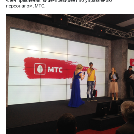
член правления, вице-президент по управлению
Раскрытие
персоналом, МТС.
информации
Информация
акционерам
Документы
ПАО
"МТС"
Собрания
акционеров
Личный
кабинет
акционера
Акционерный
капитал
Контроль
и
аудит
Рынок
акций
Описание
Программа
приобретения
Порядок