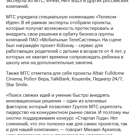
эксперты из МТС, ФРИИ, НИУ ВШЭ и других российских
компаний.
МТС
о технологиях
МТС учредила специальную номинацию «Телеком
Идея». В её рамках эксперты отобрали проекты,
Достижения
которые получат возможность протестировать и
внедрить свои решения в орбиту бизнеса группы
Интервью
компаний ПАО «Мобильные ТелеСистемы». На сцене
был награждён проект Kidsway - сервис для
Финансовая
работающих родителей с детьми в возрасте от 4 лет, у
отчетность
которых не хватает времени сопровождать ребенка в
школу или на дополнительные занятия.
Контакты
Также МТС отметила для себя проекты Altair Fulldome
Новости
Cinema, Робот Вера, TalkBank, Кошелёк, Педиатр 24/7,
в
Star Smile.
регионе
«Поиск свежих идей и умение быстро внедрять
инновационные решения – один из ключевых
м и акционерам
факторов, который позволяет Группе МТС укреплять
Корпоративное
лидерство на конкурентном рынке связи. И поэтому мы
управление
охотно поддерживаем конкурс «Стартап Года». Нет
сомнений, что это полезно как для самих проектов, так
Корпоративный
и для нашей компании», — говорит Михаил Архипов,
секретарь