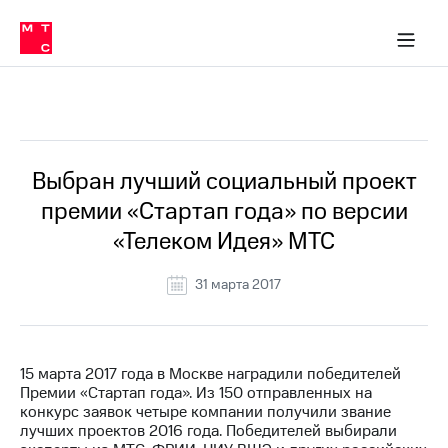
О
сторам и акционерам
Комплаенс и деловая этика
Устойчивое развитие
Медиа-центр
О МТС
О МТС
На главную
компании
О
компании
Стратегия
Стратегия
Все Новости
Карьера
в МТС
Карьера
в МТС
Пресс-
Выбран лучший социальный проект
релизы
История
премии «Стартап года» по версии
компании
МТС
«Телеком Идея» МТС
о технологиях
Руководство
региона
31 марта 2017
Правовая
информация
Контакты
15 марта 2017 года в Москве наградили победителей
Премии «Стартап года». Из 150 отправленных на
Медиа-центр
конкурс заявок четыре компании получили звание
Пресс-
лучших проектов 2016 года. Победителей выбирали
релизы