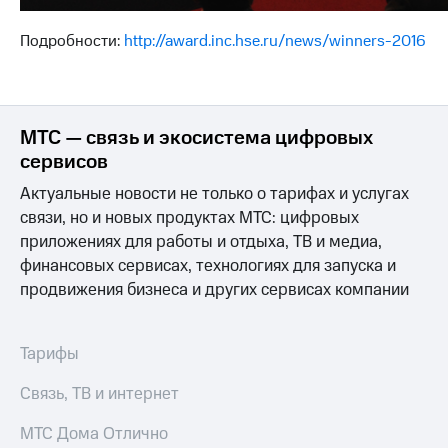
выкупа
акций
Подробности:
http://award.inc.hse.ru/news/winners-2016
Дивиденды
Рынок
облигаций
Описание
МТС — связь и экосистема цифровых
Еврооблигации-2023
сервисов
Уведомление
о
Актуальные новости не только о тарифах и услугах
погашении
связи, но и новых продуктах МТС: цифровых
именных
облигаций
приложениях для работы и отдыха, ТВ и медиа,
Другое
финансовых сервисах, технологиях для запуска и
продвижения бизнеса и других сервисах компании
Регистратор
Реквизиты
Контакты
Тарифы
йчивое развитие
и деловая этика
Связь, ТВ и интернет
На главную
МТС Дома Отлично