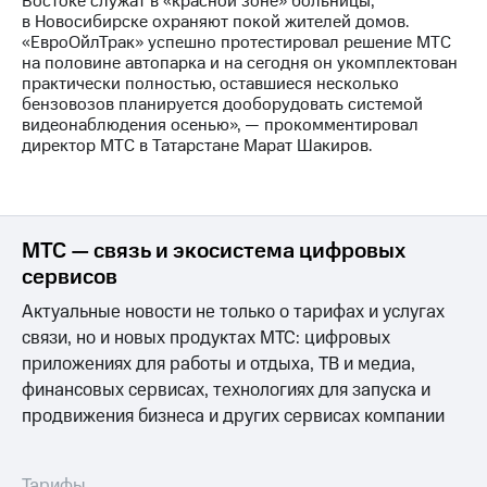
Востоке служат в «красной зоне» больницы;
выкупа
в Новосибирске охраняют покой жителей домов.
акций
«ЕвроОйлТрак» успешно протестировал решение МТС
Дивиденды
на половине автопарка и на сегодня он укомплектован
Рынок
практически полностью, оставшиеся несколько
облигаций
бензовозов планируется дооборудовать системой
видеонаблюдения осенью», — прокомментировал
Описание
директор МТС в Татарстане Марат Шакиров.
Еврооблигации-2023
Уведомление
о
погашении
именных
МТС — связь и экосистема цифровых
облигаций
сервисов
Другое
Актуальные новости не только о тарифах и услугах
Регистратор
связи, но и новых продуктах МТС: цифровых
Реквизиты
приложениях для работы и отдыха, ТВ и медиа,
Контакты
йчивое развитие
финансовых сервисах, технологиях для запуска и
и деловая этика
продвижения бизнеса и других сервисах компании
На главную
Тарифы