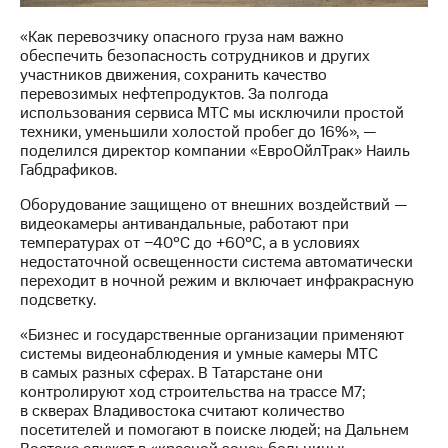
Раскрытие
информации
«Как перевозчику опасного груза нам важно
Информация
обеспечить безопасность сотрудников и других
акционерам
участников движения, сохранить качество
Документы
перевозимых нефтепродуктов. За полгода
ПАО
использования сервиса МТС мы исключили простой
"МТС"
техники, уменьшили холостой пробег до 16%», —
Собрания
поделился директор компании «ЕвроОйлТрак» Наиль
акционеров
Габдрафиков.
Личный
кабинет
Оборудование защищено от внешних воздействий —
акционера
видеокамеры антивандальные, работают при
Акционерный
температурах от −40°С до +60°С, а в условиях
капитал
недостаточной освещенности система автоматически
Контроль
переходит в ночной режим и включает инфракрасную
и
подсветку.
аудит
Рынок
«Бизнес и государственные организации применяют
акций
системы видеонаблюдения и умные камеры МТС
в самых разных сферах. В Татарстане они
Описание
контролируют ход строительства на трассе М7;
Программа
в скверах Владивостока считают количество
приобретения
посетителей и помогают в поиске людей; на Дальнем
Порядок