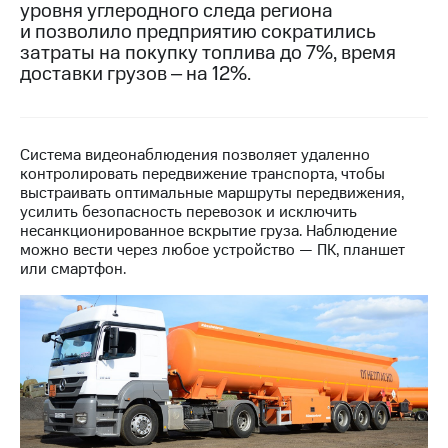
уровня углеродного следа региона
и позволило предприятию сократились
МТС
затраты на покупку топлива до 7%, время
о технологиях
доставки грузов ‒ на 12%.
Достижения
Интервью
Система видеонаблюдения позволяет удаленно
Финансовая
контролировать передвижение транспорта, чтобы
отчетность
выстраивать оптимальные маршруты передвижения,
усилить безопасность перевозок и исключить
Контакты
несанкционированное вскрытие груза. Наблюдение
можно вести через любое устройство — ПК, планшет
Новости
или смартфон.
в
регионе
м и акционерам
Корпоративное
управление
Корпоративный
секретарь