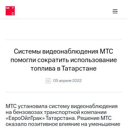
О
сторам и акционерам
Комплаенс и деловая этика
Устойчивое развитие
Медиа-центр
О МТС
О МТС
На главную
компании
О
компании
Стратегия
Стратегия
Все Новости
Карьера
в МТС
Карьера
в МТС
Пресс-
Системы видеонаблюдения МТС
релизы
История
помогли сократить использование
компании
МТС
топлива в Татарстане
о технологиях
Руководство
региона
05 апреля 2022
Правовая
информация
Контакты
МТС установила систему видеонаблюдения
на бензовозах транспортной компании
Медиа-центр
«ЕвроОйлТрак» Татарстана. Решение МТС
Пресс-
оказало позитивное влияние на уменьшение
релизы