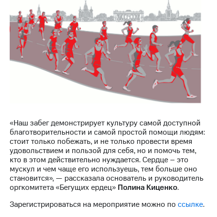
Раскрытие
информации
Информация
акционерам
Документы
ПАО
"МТС"
Собрания
акционеров
Личный
кабинет
акционера
Акционерный
капитал
«Наш забег демонстрирует культуру самой доступной
Контроль
благотворительности и самой простой помощи людям:
и
стоит только побежать, и не только провести время
аудит
удовольствием и пользой для себя, но и помочь тем,
Рынок
кто в этом действительно нуждается. Сердце – это
акций
мускул и чем чаще его используешь, тем больше оно
становится», — рассказала основатель и руководитель
Описание
оргкомитета «Бегущих ердец»
Полина Киценко
.
Программа
Зарегистрироваться на мероприятие можно по
ссылке
.
приобретения
Порядок