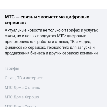
выкупа
акций
Дивиденды
МТС — связь и экосистема цифровых
Рынок
облигаций
сервисов
Актуальные новости не только о тарифах и услугах
Описание
Еврооблигации-2023
связи, но и новых продуктах МТС: цифровых
Уведомление
приложениях для работы и отдыха, ТВ и медиа,
о
финансовых сервисах, технологиях для запуска и
погашении
именных
продвижения бизнеса и других сервисах компании
облигаций
Другое
Тарифы
Регистратор
Реквизиты
Связь, ТВ и интернет
Контакты
йчивое развитие
МТС Дома Отлично
и деловая этика
На главную
МТС Дома Хорошо
МТС Дома Супер