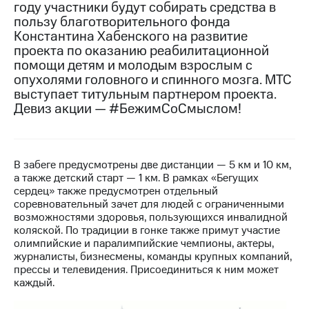
году участники будут собирать средства в
пользу благотворительного фонда
МТС
Константина Хабенского на развитие
о технологиях
проекта по оказанию реабилитационной
Достижения
помощи детям и молодым взрослым с
опухолями головного и спинного мозга. МТС
Интервью
выступает титульным партнером проекта.
Девиз акции — #БежимСоСмыслом!
Финансовая
отчетность
Контакты
В забеге предусмотрены две дистанции — 5 км и 10 км,
а также детский старт — 1 км. В рамках «Бегущих
Новости
сердец» также предусмотрен отдельный
в
соревновательный зачет для людей с ограниченными
регионе
возможностями здоровья, пользующихся инвалидной
коляской. По традиции в гонке также примут участие
м и акционерам
олимпийские и паралимпийские чемпионы, актеры,
Корпоративное
журналисты, бизнесмены, команды крупных компаний,
управление
прессы и телевидения. Присоединиться к ним может
каждый.
Корпоративный
секретарь