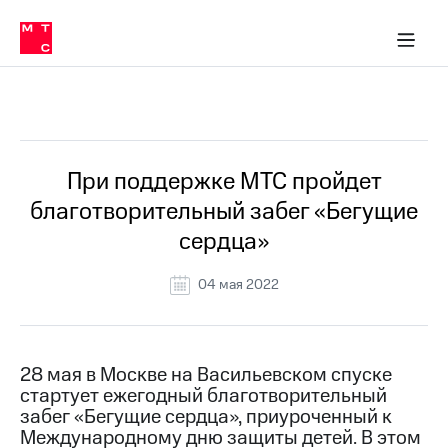
О
сторам и акционерам
Комплаенс и деловая этика
Устойчивое развитие
Медиа-центр
О МТС
О МТС
На главную
компании
О
компании
Стратегия
Стратегия
Все Новости
Карьера
в МТС
Карьера
в МТС
Пресс-
При поддержке МТС пройдет
релизы
История
благотворительный забег «Бегущие
компании
МТС
сердца»
о технологиях
Руководство
региона
04 мая 2022
Правовая
информация
Контакты
28 мая в Москве на Васильевском спуске
стартует ежегодный благотворительный
Медиа-центр
забег «Бегущие сердца», приуроченный к
Пресс-
Международному дню защиты детей. В этом
релизы