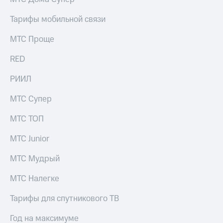
Тарифы мобильной связи
МТС Проще
RED
РИИЛ
МТС Супер
МТС ТОП
МТС Junior
МТС Мудрый
МТС Налегке
Тарифы для спутникового ТВ
Год на максимуме