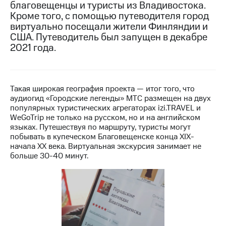
благовещенцы и туристы из Владивостока.
Кроме того, с помощью путеводителя город
МТС
виртуально посещали жители Финляндии и
о технологиях
США. Путеводитель был запущен в декабре
Достижения
2021 года.
Интервью
Финансовая
Такая широкая география проекта — итог того, что
отчетность
аудиогид «Городские легенды» МТС размещен на двух
популярных туристических агрегаторах izi.TRAVEL и
Контакты
WeGoTrip не только на русском, но и на английском
языках. Путешествуя по маршруту, туристы могут
Новости
побывать в купеческом Благовещенске конца XIX-
в
начала XX века. Виртуальная экскурсия занимает не
регионе
больше 30-40 минут.
м и акционерам
Корпоративное
управление
Корпоративный
секретарь