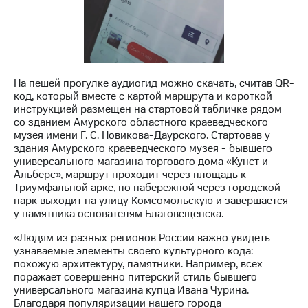
Раскрытие
информации
Информация
акционерам
Документы
ПАО
"МТС"
На пешей прогулке аудиогид можно скачать, считав QR-
Собрания
код, который вместе с картой маршрута и короткой
акционеров
инструкцией размещен на стартовой табличке рядом
Личный
со зданием Амурского областного краеведческого
кабинет
музея имени Г. С. Новикова-Даурского. Стартовав у
акционера
здания Амурского краеведческого музея - бывшего
Акционерный
универсального магазина торгового дома «Кунст и
капитал
Альберс», маршрут проходит через площадь к
Контроль
Триумфальной арке, по набережной через городской
и
парк выходит на улицу Комсомольскую и завершается
аудит
у памятника основателям Благовещенска.
Рынок
акций
«Людям из разных регионов России важно увидеть
узнаваемые элементы своего культурного кода:
Описание
похожую архитектуру, памятники. Например, всех
Программа
поражает совершенно питерский стиль бывшего
приобретения
универсального магазина купца Ивана Чурина.
Порядок
Благодаря популяризации нашего города