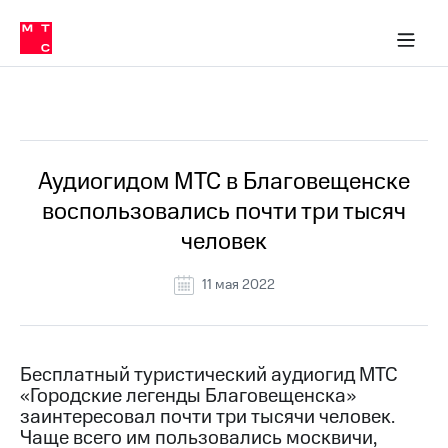
О
сторам и акционерам
Комплаенс и деловая этика
Устойчивое развитие
Медиа-центр
О МТС
О МТС
На главную
компании
О
компании
Стратегия
Стратегия
Все Новости
Карьера
в МТС
Карьера
в МТС
Пресс-
Аудиогидом МТС в Благовещенске
релизы
История
воспользовались почти три тысяч
компании
МТС
человек
о технологиях
Руководство
региона
11 мая 2022
Правовая
информация
Контакты
Бесплатный туристический аудиогид МТС
«Городские легенды Благовещенска»
Медиа-центр
заинтересовал почти три тысячи человек.
Пресс-
Чаще всего им пользовались москвичи,
релизы