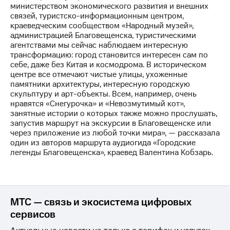
выкупа
министерством экономического развития и внешних
акций
связей, туристско-информационным центром,
Дивиденды
краеведческим сообществом «Народный музей»,
Рынок
администрацией Благовещенска, туристическими
облигаций
агентствами мы сейчас наблюдаем интересную
трансформацию: город становится интересен сам по
Описание
себе, даже без Китая и космодрома. В историческом
Еврооблигации-2023
центре все отмечают чистые улицы, ухоженные
Уведомление
памятники архитектуры, интересную городскую
о
скульптуру и арт-объекты. Всем, например, очень
погашении
нравятся «Снегурочка» и «Невозмутимый кот»,
именных
занятные истории о которых также можно прослушать,
облигаций
запустив маршрут на экскурсии в Благовещенске или
Другое
через приложение из любой точки мира», — рассказала
один из авторов маршрута аудиогида «Городские
Регистратор
легенды Благовещенска», краевед Валентина Кобзарь.
Реквизиты
Контакты
йчивое развитие
и деловая этика
МТС — связь и экосистема цифровых
На главную
сервисов