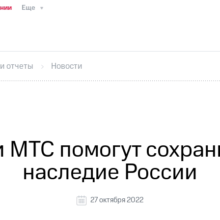
ании
Еще
ТС
Пресс-релизы
МТС о технологиях
ТС
История компании
Руководство региона
Правова
стижения
Интервью
Финансовая отчетность
Конта
 и отчеты
Новости
тивный секретарь
Раскрытие информации
Информа
ный кабинет акционера
Акционерный капитал
Конт
Порядок выкупа акций
Дивиденды
Рынок облигаци
 погашении именных облигаций
Другое
Регистрато
 МТС помогут сохран
наследие России
27 октября 2022