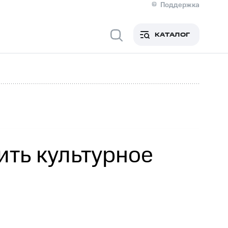
Поддержка
О МТС
я информация
Контакты
КАТАЛОГ
Медиа-центр
кты
Новости в регионе
Инвесторам и акционерам
ция акционерам
Документы
роль и аудит
Рынок акций
й
Описание
р
Реквизиты
Контакты
Устойчивое развитие
Комплаенс и деловая этика
На главную
ить культурное