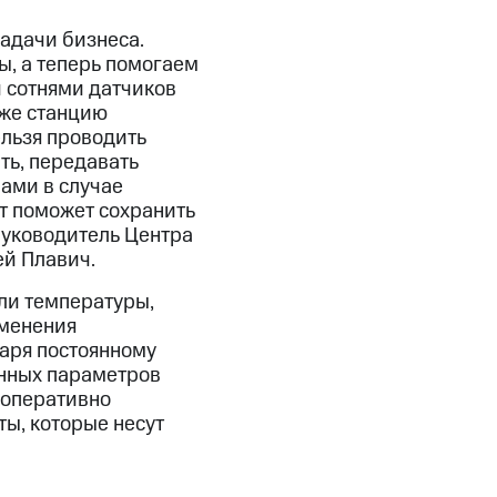
задачи бизнеса.
, а теперь помогаем
и сотнями датчиков
аже станцию
льзя проводить
ть, передавать
ами в случае
т поможет сохранить
руководитель Центра
ей Плавич.
ли температуры,
зменения
аря постоянному
анных параметров
 оперативно
ты, которые несут