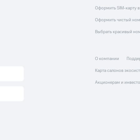
Оформить SIM-карту в
Оформить чистый но
Выбрать красивый но
О компании
Подде
Карта салонов экоси
Акционерам и инвест