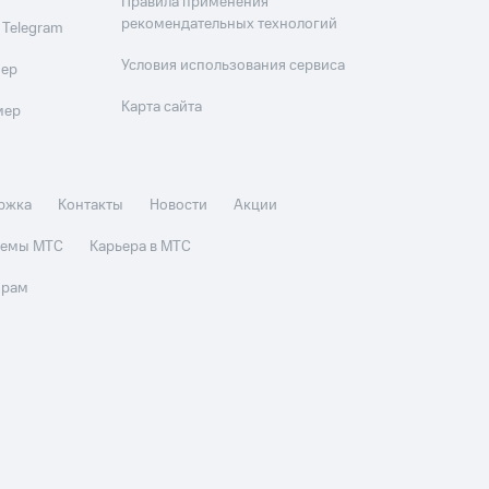
Правила применения
рекомендательных технологий
 Telegram
Условия использования сервиса
мер
Карта сайта
мер
ржка
Контакты
Новости
Акции
стемы МТС
Карьера в МТС
орам