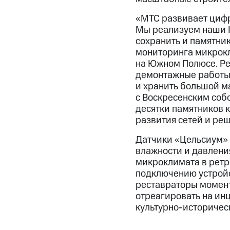
«МТС развивает цифро
Мы реализуем наши I
сохранить и памятник
мониторинга микрокл
на Южном Полюсе. Ре
демонтажные работы 
и хранить большой м
с Воскресенским соб
десятки памятников к
развития сетей и ре
Датчики «Цельсиум» 
влажности и давления
микроклимата в ретр
подключению устройс
реставраторы момент
отреагировать на инц
культурно-историчес