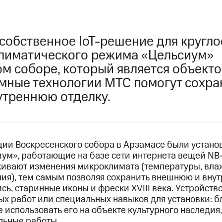
собственное IoT-решение для кругло
лиматического режима «Цельсиум»
м соборе, который является объекто
Умные технологии МТС помогут сохра
утреннюю отделку.
ции Воскресенского собора в Арзамасе были устано
ум», работающие на базе сети интернета вещей NB-
живают изменения микроклимата (температуры, вла
ия), тем самым позволяя сохранить внешнюю и вну
сь, старинные иконы и фрески XVIII века. Устройство
х работ или специальных навыков для установки: б
 использовать его на объекте культурного наследия
льные работы.