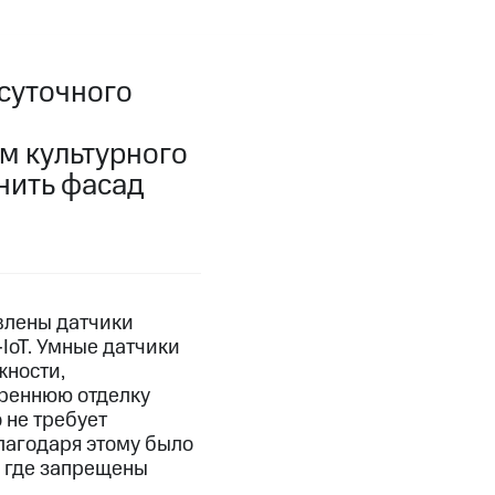
суточного
м культурного
нить фасад
влены датчики
IoT. Умные датчики
жности,
треннюю отделку
 не требует
лагодаря этому было
, где запрещены