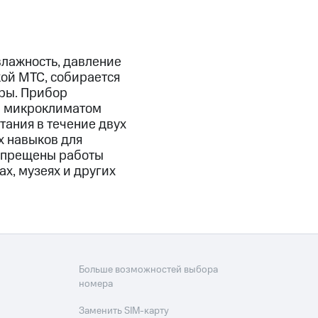
влажность, давление
кой МТС, собирается
уры. Прибор
за микроклиматом
тания в течение двух
х навыков для
запрещены работы
х, музеях и других
Больше возможностей выбора
номера
Заменить SIM-карту