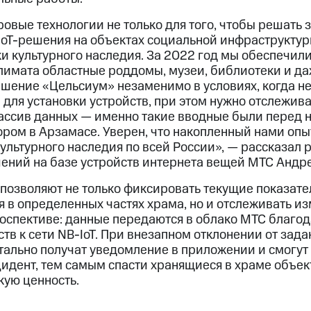
вые технологии не только для того, чтобы решать 
oT-решения на объектах социальной инфраструктуры
и культурного наследия. За 2022 год мы обеспечил
имата областные роддомы, музеи, библиотеки и д
шение «Цельсиум» незаменимо в условиях, когда не
для установки устройств, при этом нужно отслежива
ассив данных — именно такие вводные были перед н
ором в Арзамасе. Уверен, что накопленный нами опы
ультурного наследия по всей России», — рассказал 
шений на базе устройств интернета вещей МТС Андр
позволяют не только фиксировать текущие показате
 в определенных частях храма, но и отслеживать и
оспективе: данные передаются в облако МТС благод
тв к сети NB-IoT. При внезапном отклонении от зад
ально получат уведомление в приложении и смогут
идент, тем самым спасти хранящиеся в храме объек
кую ценность.