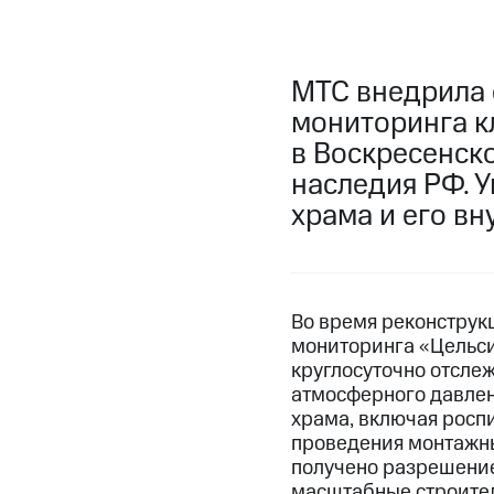
МТС внедрила 
мониторинга к
в Воскресенско
наследия РФ. 
храма и его вн
Во время реконструк
мониторинга «Цельси
круглосуточно отсле
атмосферного давлен
храма, включая роспи
проведения монтажны
получено разрешение
масштабные строите