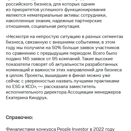
Раскрытие
российского бизнеса, для которых одним
информации
из приоритетов успешного функционирования
Информация
являются нематериальные активы: сотрудники,
акционерам
накопленные знания, надежные партнерские
Документы
отношения, социальная репутация.
ПАО
"МТС"
«Несмотря на непростую ситуацию в разных сегментах
Собрания
бизнеса, связанную с внешними событиями, в этом
акционеров
году мы получили на 50% больше заявок участников
Личный
по сравнению с предыдущим периодом. Всего было
кабинет
подано 145 заявок от 95 компаний. Такие высокие
акционера
показатели говорят об актуальности разработанных
Акционерный
номинаций и важности этих направлений для бизнеса
капитал
в целом. Проекты, вышедшие в финал можно уже
Контроль
сейчас с уверенностью назвать лучшими практиками
и
по ESG и КСО», ― рассказала заместитель
аудит
исполнительного директора Ассоциации менеджеров
Рынок
Екатерина Киндрук.
акций
Описание
Справочно:
Программа
приобретения
Порядок
Финалистами конкурса People Investor в 2022 году