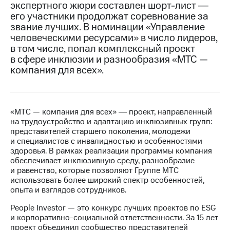
экспертного жюри составлен шорт-лист ―
его участники продолжат соревнование за
МТС
звание лучших. В номинации «Управление
о технологиях
человеческими ресурсами» в число лидеров,
Достижения
в том числе, попал комплексный проект
в сфере инклюзии и разнообразия «МТС —
Интервью
компания для всех».
Финансовая
отчетность
«МТС — компания для всех» ― проект, направленный
Контакты
на трудоустройство и адаптацию инклюзивных групп:
представителей старшего поколения, молодежи
Новости
и специалистов с инвалидностью и особенностями
в
здоровья. В рамках реализации программы компания
регионе
обеспечивает инклюзивную среду, разнообразие
и равенство, которые позволяют Группе МТС
м и акционерам
использовать более широкий спектр особенностей,
Корпоративное
опыта и взглядов сотрудников.
управление
People Investor — это конкурс лучших проектов по ESG
Корпоративный
и корпоративно-социальной ответственности. За 15 лет
секретарь
проект объединил сообщество представителей