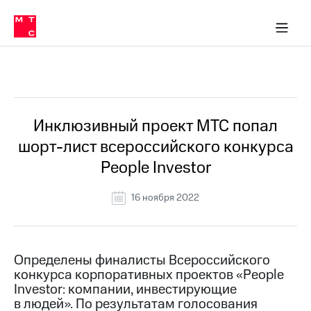
О
сторам и акционерам
Комплаенс и деловая этика
Устойчивое развитие
Медиа-центр
О МТС
О МТС
На главную
компании
О
компании
Стратегия
Стратегия
Все Новости
Карьера
в МТС
Карьера
в МТС
Пресс-
Инклюзивный проект МТС попал
релизы
История
шорт-лист всероссийского конкурса
компании
МТС
People Investor
о технологиях
Руководство
региона
16 ноября 2022
Правовая
информация
Контакты
Определены финалисты Всероссийского
конкурса корпоративных проектов «People
Медиа-центр
Investor: компании, инвестирующие
Пресс-
в людей». По результатам голосования
релизы