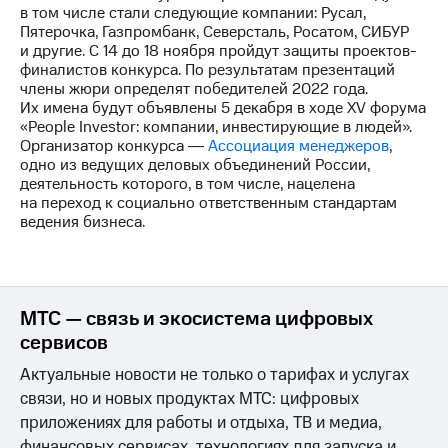
выкупа
в том числе стали следующие компании: Русал,
акций
Пятерочка, Газпромбанк, Северсталь, Росатом, СИБУР
Дивиденды
и другие. С 14 до 18 ноября пройдут защиты проектов-
Рынок
финалистов конкурса. По результатам презентаций
облигаций
члены жюри определят победителей 2022 года.
Их имена будут объявлены 5 декабря в ходе XV форума
Описание
«People Investor: компании, инвестирующие в людей».
Еврооблигации-2023
Организатор конкурса ―
Ассоциация менеджеров
,
Уведомление
одно из ведущих деловых объединений России,
о
деятельность которого, в том числе, нацелена
погашении
на переход к социально ответственным стандартам
именных
ведения бизнеса.
облигаций
Другое
Регистратор
Реквизиты
МТС — связь и экосистема цифровых
Контакты
сервисов
йчивое развитие
Актуальные новости не только о тарифах и услугах
и деловая этика
На главную
связи, но и новых продуктах МТС: цифровых
приложениях для работы и отдыха, ТВ и медиа,
финансовых сервисах, технологиях для запуска и