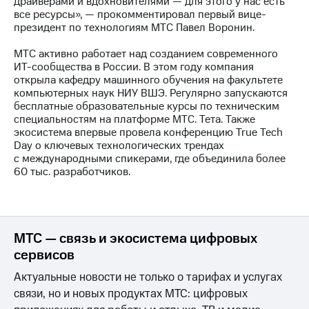
драйверами и вдохновителями — для этого у нас есть
выкупа
все ресурсы», — прокомментировал первый вице-
акций
президент по технологиям МТС Павел Воронин.
Дивиденды
Рынок
МТС активно работает над созданием современного
облигаций
ИТ-сообщества в России. В этом году компания
открыла кафедру машинного обучения на факультете
Описание
компьютерных наук НИУ ВШЭ. Регулярно запускаются
Еврооблигации-2023
бесплатные образовательные курсы по техническим
Уведомление
специальностям на платформе МТС. Тета. Также
о
экосистема впервые провела конференцию True Tech
погашении
Day о ключевых технологических трендах
именных
с международными спикерами, где объединила более
облигаций
60 тыс. разработчиков.
Другое
Регистратор
Реквизиты
Контакты
МТС — связь и экосистема цифровых
йчивое развитие
сервисов
и деловая этика
На главную
Актуальные новости не только о тарифах и услугах
связи, но и новых продуктах МТС: цифровых