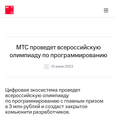
О
сторам и акционерам
Комплаенс и деловая этика
Устойчивое развитие
Медиа-центр
О МТС
О МТС
На главную
компании
О
компании
Стратегия
Стратегия
Все Новости
Карьера
в МТС
Карьера
в МТС
Пресс-
МТС проведет всероссийскую
релизы
История
олимпиаду по программированию
компании
МТС
о технологиях
Руководство
13 июля 2023
региона
Правовая
информация
Цифровая экосистема проведет
всероссийскую олимпиаду
Контакты
по программированию с главным призом
в 3 млн рублей и создаст закрытое
Медиа-центр
Пресс-
комьюнити разработчиков.
релизы