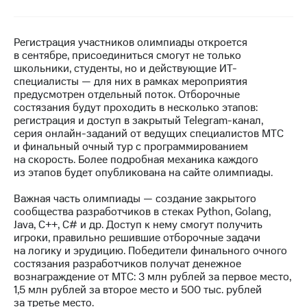
МТС
о технологиях
Регистрация участников олимпиады откроется
в сентябре, присоединиться смогут не только
Достижения
школьники, студенты, но и действующие ИТ-
специалисты — для них в рамках мероприятия
Интервью
предусмотрен отдельный поток. Отборочные
состязания будут проходить в несколько этапов:
Финансовая
регистрация и доступ в закрытый Telegram-канал,
отчетность
серия онлайн-заданий от ведущих специалистов МТС
и финальный очный тур с программированием
Контакты
на скорость. Более подробная механика каждого
из этапов будет опубликована на сайте олимпиады.
Новости
в
Важная часть олимпиады — создание закрытого
регионе
сообщества разработчиков в стеках Python, Golang,
Java, С++, С# и др. Доступ к нему смогут получить
м и акционерам
игроки, правильно решившие отборочные задачи
Корпоративное
на логику и эрудицию. Победители финального очного
управление
состязания разработчиков получат денежное
вознаграждение от МТС: 3 млн рублей за первое место,
Корпоративный
1,5 млн рублей за второе место и 500 тыс. рублей
секретарь
за третье место.