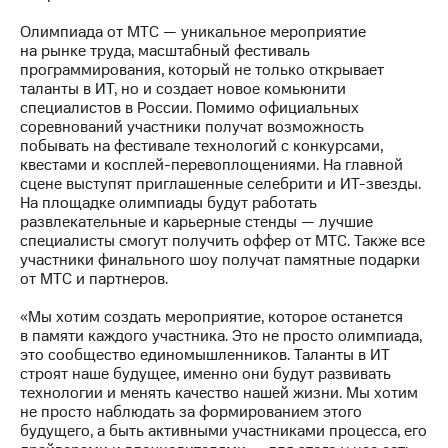
Раскрытие
информации
Олимпиада от МТС — уникальное мероприятие
Информация
на рынке труда, масштабный фестиваль
акционерам
программирования, который не только открывает
Документы
таланты в ИТ, но и создает новое комьюнити
ПАО
специалистов в России. Помимо официальных
"МТС"
соревнований участники получат возможность
Собрания
побывать на фестивале технологий с конкурсами,
акционеров
квестами и косплей-перевоплощениями. На главной
Личный
сцене выступят приглашенные селебрити и ИТ-звезды.
кабинет
На площадке олимпиады будут работать
акционера
развлекательные и карьерные стенды — лучшие
Акционерный
специалисты смогут получить оффер от МТС. Также все
капитал
участники финального шоу получат памятные подарки
Контроль
от МТС и партнеров.
и
аудит
«Мы хотим создать мероприятие, которое останется
Рынок
в памяти каждого участника. Это не просто олимпиада,
акций
это сообщество единомышленников. Таланты в ИТ
строят наше будущее, именно они будут развивать
Описание
технологии и менять качество нашей жизни. Мы хотим
Программа
не просто наблюдать за формированием этого
приобретения
будущего, а быть активными участниками процесса, его
Порядок