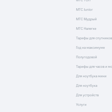
МТС ТОП
МТС Junior
МТС Мудрый
МТС Налегке
Тарифы для спутников
Год на максимуме
Полугодовой
Тарифы для часов и м
Для ноутбука мини
Для ноутбука
Для устройств
Услуги