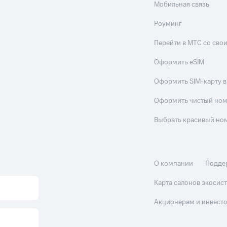
Мобильная связь
Роуминг
Перейти в МТС со св
Оформить eSIM
Оформить SIM-карту в
Оформить чистый но
Выбрать красивый но
О компании
Подде
Карта салонов экоси
Акционерам и инвест