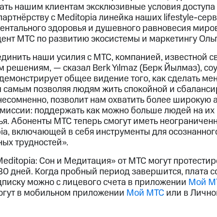
ать нашим клиентам эксклюзивные условия доступа
партнёрству с Meditopia линейка наших lifestyle-сер
ентального здоровья и душевного равновесия миров
ент МТС по развитию экосистемы и маркетингу Оль
динить наши усилия с МТС, компанией, известной 
решениям, — сказал Berk Yılmaz (Берк Йылмаз), соу
демонстрирует общее видение того, как сделать ме
м самым позволяя людям жить спокойной и сбаланс
несомненно, позволит нам охватить более широкую 
 миссии: поддержать как можно больше людей на их
ья. Абоненты МТС теперь смогут иметь неограничен
ia, включающей в себя инструменты для осознанного
ых трудностей».
editopia: Сон и Медитация» от МТС могут протестир
30 дней. Когда пробный период завершится, плата с
одписку можно с лицевого счета в приложении
Мой М
огут в мобильном приложении
Мой МТС
или в Лично