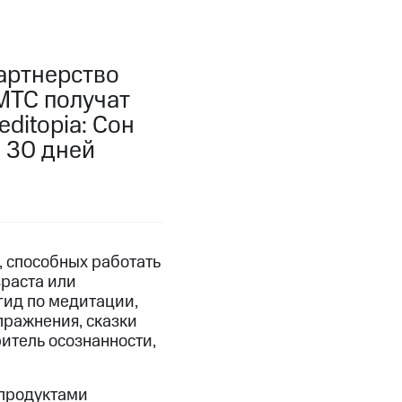
артнерство
 МТС получат
ditopia: Сон
 30 дней
, способных работать
раста или
гид по медитации,
пражнения, сказки
итель осознанности,
продуктами