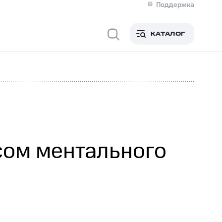
Поддержка
О МТС
я информация
Контакты
КАТАЛОГ
Медиа-центр
кты
Новости в регионе
Инвесторам и акционерам
ция акционерам
Документы
роль и аудит
Рынок акций
й
Описание
р
Реквизиты
Контакты
Устойчивое развитие
Комплаенс и деловая этика
На главную
сом ментального