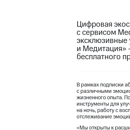
Цифровая экос
с сервисом Med
эксклюзивные 
и Медитация» 
бесплатного п
В рамках подписки аб
с различными эмоцио
жизненного опыта. П
инструменты для улу
на ночь, работу с во
отслеживание эмоций
«Мы открыты к расш