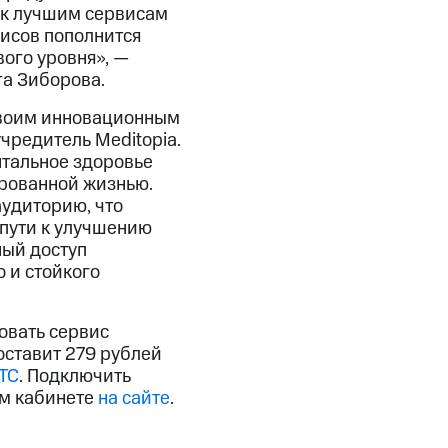
 к лучшим сервисам
висов пополнится
ого уровня», —
га Зиборова.
своим инновационным
чредитель Meditopia.
нтальное здоровье
ированной жизнью.
аудиторию, что
 пути к улучшению
ный доступ
 и стойкого
овать сервис
оставит 279 рублей
ТС
. Подключить
м кабинете
на сайте
.