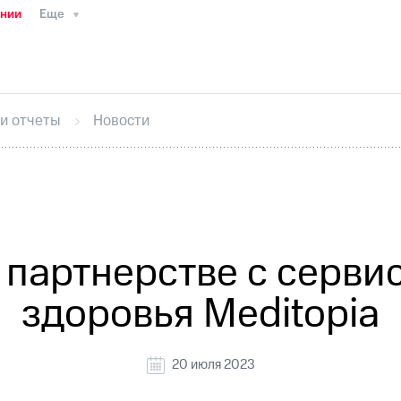
ании
Еще
ТС
Пресс-релизы
МТС о технологиях
ТС
История компании
Руководство региона
Правова
стижения
Интервью
Финансовая отчетность
Конта
 и отчеты
Новости
тивный секретарь
Раскрытие информации
Информа
ный кабинет акционера
Акционерный капитал
Конт
Порядок выкупа акций
Дивиденды
Рынок облигаци
 погашении именных облигаций
Другое
Регистрато
 партнерстве с серви
здоровья Meditopia
20 июля 2023