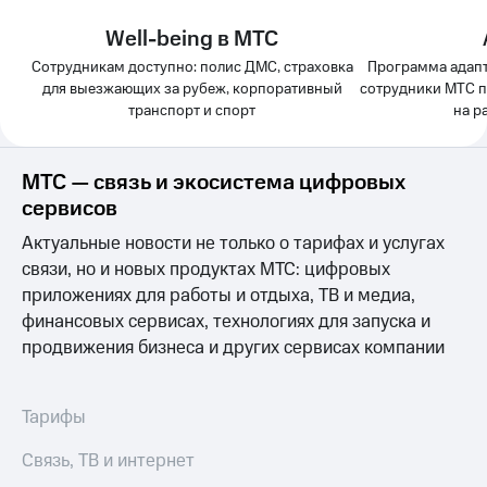
Раскрытие
информации
Well-being в МТС
Информация
акционерам
Сотрудникам доступно: полис ДМС, страховка
Программа адапт
Документы
для выезжающих за рубеж, корпоративный
сотрудники МТС п
ПАО
транспорт и спорт
на р
"МТС"
Собрания
акционеров
МТС — связь и экосистема цифровых
Личный
сервисов
кабинет
акционера
Актуальные новости не только о тарифах и услугах
Акционерный
связи, но и новых продуктах МТС: цифровых
капитал
Контроль
приложениях для работы и отдыха, ТВ и медиа,
и
финансовых сервисах, технологиях для запуска и
аудит
продвижения бизнеса и других сервисах компании
Рынок
акций
Тарифы
Описание
Программа
приобретения
Связь, ТВ и интернет
Порядок