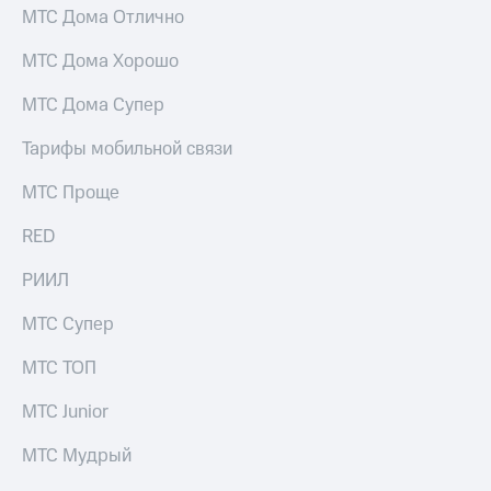
выкупа
МТС Дома Отлично
акций
Дивиденды
МТС Дома Хорошо
Рынок
облигаций
МТС Дома Супер
Описание
Тарифы мобильной связи
Еврооблигации-2023
Уведомление
МТС Проще
о
погашении
RED
именных
облигаций
РИИЛ
Другое
МТС Супер
Регистратор
Реквизиты
Контакты
МТС ТОП
йчивое развитие
МТС Junior
и деловая этика
На главную
МТС Мудрый