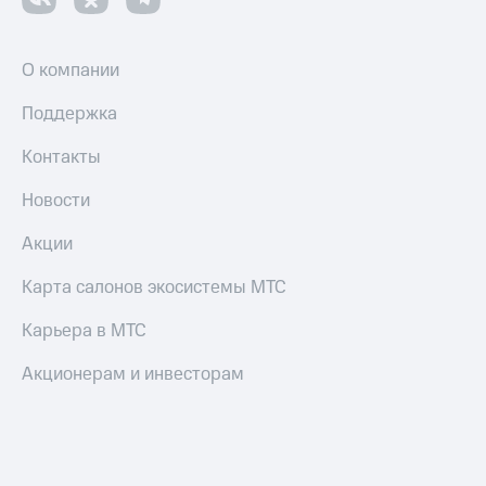
оператора
Оплата
О компании
интернета
и
Поддержка
ТВ
Контакты
Переводы
с
Новости
телефона
на карту
Акции
МТС Pay
Карта салонов экосистемы МТС
Оплата
по QR-
Карьера в МТС
коду
за границей
Акционерам и инвесторам
тернет-магазин
Смартфоны
Наушники