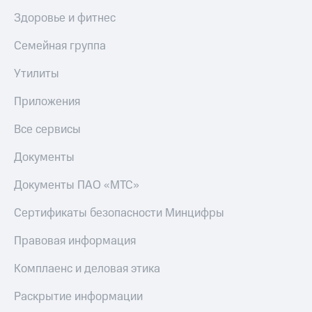
МТС
Live
Здоровье и фитнес
Деньги
МТС
Гудок
Семейная группа
Накопления
Мой
Утилиты
Откладывайте
МТС
деньги
Приложения
и получайте
Все
доход 15%
приложения
Акции
Все сервисы
Финансы
Условия
Инвестиции
пополнения
Документы
Получайте
Скидка
Документы ПАО «МТС»
доход
30%
онлайн
на связь
Сертификаты безопасности Минцифры
Страхование
Покупка
Тарифы
Правовая информация
полисов
RED,
онлайн
РИИЛ
Комплаенс и деловая этика
Скидка 30%
и МТС Супер
на связь
дешевле
Раскрытие информации
при оплате