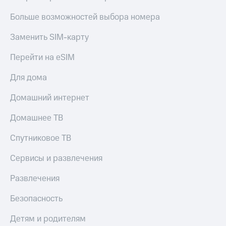
Live
Безопасность
Больше возможностей выбора номера
Гудок
Финансы
Заменить SIM-карту
Мой
Детям
МТС
и родителям
Перейти на eSIM
Все
Здоровье
Для дома
приложения
и фитнес
Домашний интернет
Инвестиции
Приложения
от МТС
Домашнее ТВ
Получайте
доход
Акции
онлайн
Спутниковое ТВ
Страхование
Приложения
Сервисы и развлечения
КИОН
Покупка
полисов
Развлечения
КИОН
онлайн
Музыка
Скидка 30%
Безопасность
на связь
КИОН
Строки
Детям и родителям
С картой