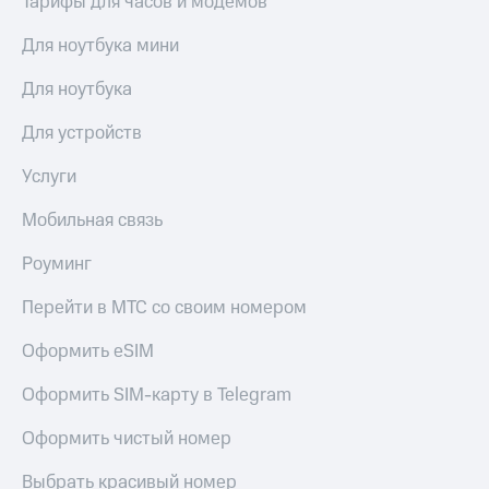
Тарифы для часов и модемов
Сертификаты
Подписка
безопасности
на гигабайты
Для ноутбука мини
интернета,
Всё
фильмы,
Для ноутбука
под
музыка
рукой
и многое
Для устройств
в Мой МТС
другое
Семейная
Услуги
Посмотрите,
группа
что
Мобильная связь
полезного
Скидка
есть
на тарифы,
Роуминг
в нашем
общие
приложении
подписки
Перейти в МТС со своим номером
и услуги,
КИОН
доступ
Оформить eSIM
к геолокации
КИОН
Кино,
Музыка
Оформить SIM-карту в Telegram
музыка,
книги
КИОН
Оформить чистый номер
и не
Строки
только
Выбрать красивый номер