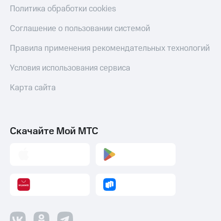
С картой
с карты
Политика обработки cookies
МТС
МТС Деньги
Деньги
Соглашение о пользовании системой
МТС
Обзоры
Накопления
товаров
Правила применения рекомендательных технологий
Откладывайте
Скидки
Условия использования сервиса
деньги
до 40%
и получайте
на смартфоны
Карта сайта
доход 15%
Платежи
при
и
покупке
переводы
со связью
Скачайте Мой МТС
МТС
Пополнить
номер
МТС
Настройки
автоплатежа
Пополнить
номер
другого