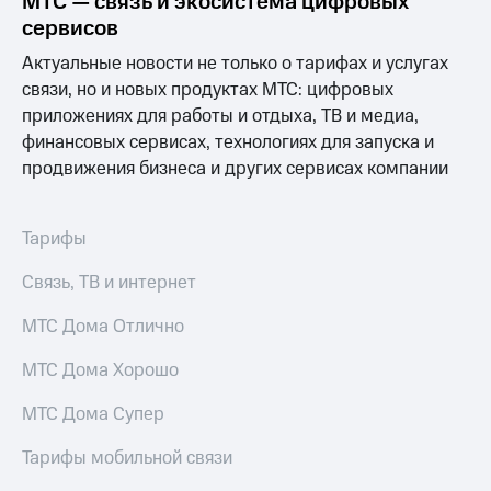
МТС — связь и экосистема цифровых
Выбрать
ТВ и телефон
красивый
сервисов
для дома
номер
Актуальные новости не только о тарифах и услугах
Услуги
Заменить
связи, но и новых продуктах МТС: цифровых
SIM-
Личный
приложениях для работы и отдыха, ТВ и медиа,
карту
кабинет
финансовых сервисах, технологиях для запуска и
интернета
продвижения бизнеса и других сервисах компании
Перейти
и
на
ТВ
eSIM
Личный
кабинет
Тарифы
Для дома
спутникового
Выберите
ТВ
Связь, ТВ и интернет
и подключите
Скачать
ТВ
приложение
МТС Дома Отлично
с выгодным
Мой
тарифом
МТС
МТС Дома Хорошо
Акции
Тарифы
МТС Дома Супер
Интернет,
ТВ и телефон
Видеонаблюдение
Тарифы мобильной связи
для дома
для дома