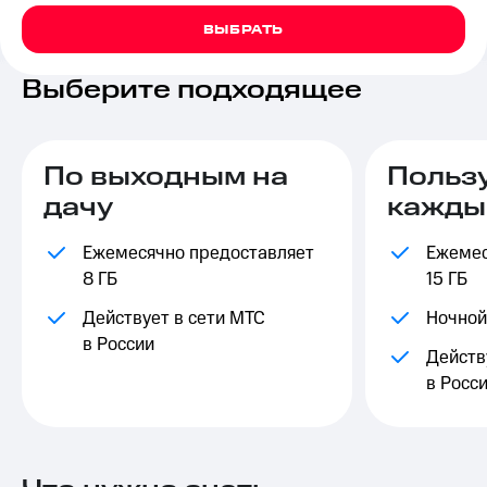
на связь
ВЫБРАТЬ
Роуминг
Тарифы
RED,
Выберите подходящее
Семейная
РИИЛ
группа
и МТС
Супер
Заказать
дешевле
По выходным на
Польз
SIM-
при
дачу
кажды
карту
оплате
с карты
Оформить
МТС
Ежемесячно предоставляет
Ежемес
eSIM
Деньги
8 ГБ
15 ГБ
SIM-
Выберите
Действует в сети МТС
Ночной
карта
и подключите
в России
для
ТВ
Действ
иностранцев
с выгодным
в Росс
тарифом
Оформить
чистый
Тарифы
номер
Интернет,