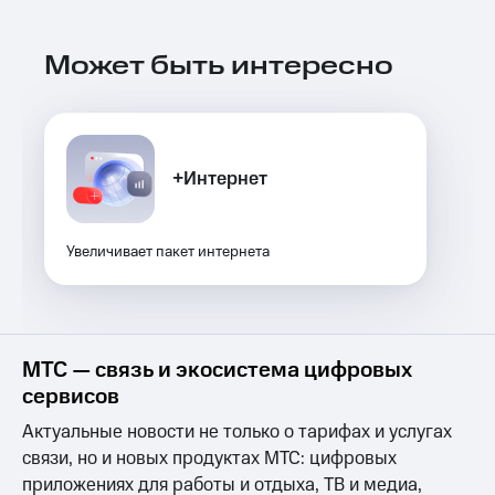
Услуги
149 ₽/
мес
Акции
Может быть интересно
МТС
Домашний
Premium
интернет
Подписка
Домашнее
на гигабайты
+Интернет
ТВ
интернета,
фильмы,
Спутниковое
музыка
ТВ
и многое
Увеличивает пакет интернета
другое
Перейти
Семейная
в МТС
группа
со своим
номером
Скидка
МТС — связь и экосистема цифровых
на тарифы,
Поддержка
сервисов
общие
подписки
Актуальные новости не только о тарифах и услугах
висы и подписки
и услуги,
МТС
связи, но и новых продуктах МТС: цифровых
доступ
Premium
к геолокации
приложениях для работы и отдыха, ТВ и медиа,