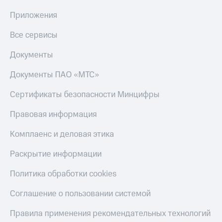
оператора
Приложения
Оплата
Все сервисы
интернета
и
Документы
ТВ
Документы ПАО «МТС»
Переводы
с
телефона
Сертификаты безопасности Минцифры
на карту
Правовая информация
МТС Pay
Комплаенс и деловая этика
Оплата
по QR-
Раскрытие информации
коду
за границей
Политика обработки cookies
тернет-магазин
Соглашение о пользовании системой
Смартфоны
Правила применения рекомендательных технологий
Наушники