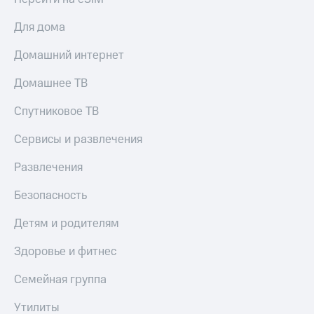
С картой
с карты
МТС
МТС Деньги
Для дома
Деньги
МТС
Обзоры
Домашний интернет
Накопления
товаров
Домашнее ТВ
Откладывайте
Скидки
деньги
до 40%
Спутниковое ТВ
и получайте
на смартфоны
доход 15%
Сервисы и развлечения
Платежи
при
и
покупке
переводы
Развлечения
со связью
МТС
Пополнить
Безопасность
номер
МТС
Детям и родителям
Настройки
Здоровье и фитнес
автоплатежа
Семейная группа
Пополнить
номер
Утилиты
другого