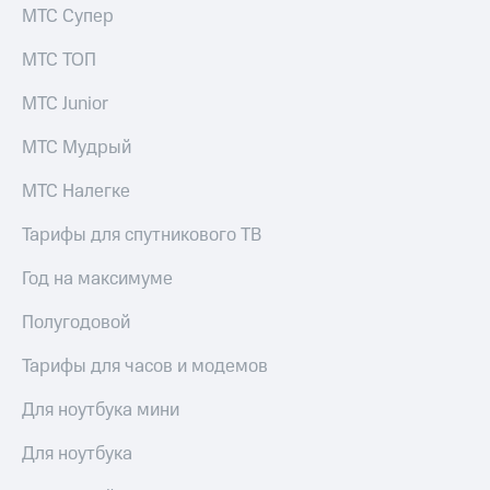
Live
Безопасность
МТС Супер
Гудок
Финансы
МТС ТОП
Мой
Детям
МТС Junior
МТС
и родителям
МТС Мудрый
Все
Здоровье
приложения
и фитнес
МТС Налегке
Инвестиции
Приложения
Тарифы для спутникового ТВ
от МТС
Получайте
доход
Год на максимуме
Акции
онлайн
Страхование
Полугодовой
Приложения
КИОН
Покупка
Тарифы для часов и модемов
полисов
КИОН
онлайн
Музыка
Для ноутбука мини
Скидка 30%
на связь
КИОН
Для ноутбука
Строки
С картой