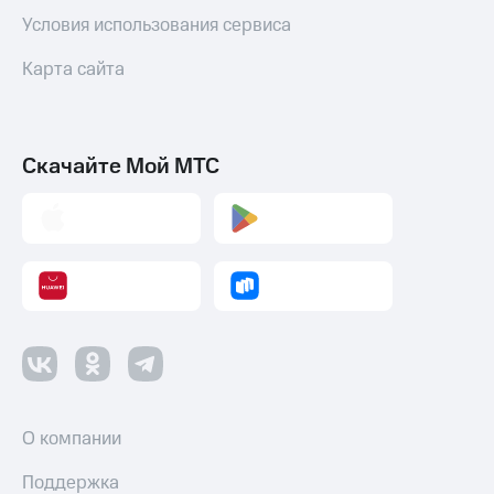
и
Условия использования сервиса
колонки
Карта сайта
Умные
часы
и
трекеры
Скачайте Мой МТС
Умный
дом
Планшеты
Акции
и
скидки
Все
товары
О компании
Поддержка