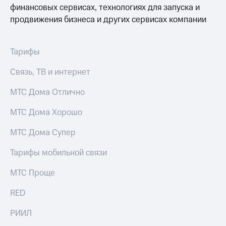
Сертификаты
финансовых сервисах, технологиях для запуска и
Подписка
безопасности
продвижения бизнеса и других сервисах компании
на гигабайты
интернета,
Всё
фильмы,
под
музыка
Тарифы
рукой
и многое
в Мой МТС
другое
Связь, ТВ и интернет
Семейная
Посмотрите,
группа
МТС Дома Отлично
что
полезного
Скидка
МТС Дома Хорошо
есть
на тарифы,
в нашем
общие
МТС Дома Супер
приложении
подписки
и услуги,
КИОН
Тарифы мобильной связи
доступ
к геолокации
КИОН
МТС Проще
Кино,
Музыка
музыка,
RED
книги
КИОН
и не
Строки
только
РИИЛ