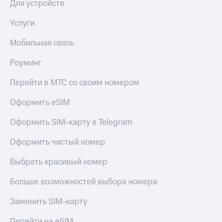
Для устройств
МТС
Live
Деньги
Услуги
МТС
Гудок
Накопления
Мобильная связь
Мой
Откладывайте
МТС
Роуминг
деньги
и получайте
Все
доход 15%
Перейти в МТС со своим номером
приложения
Акции
Финансы
Условия
Оформить eSIM
Инвестиции
пополнения
Оформить SIM-карту в Telegram
Получайте
Скидка
доход
30%
Оформить чистый номер
онлайн
на связь
Страхование
Выбрать красивый номер
Покупка
Тарифы
полисов
RED,
Больше возможностей выбора номера
онлайн
РИИЛ
Скидка 30%
и МТС Супер
Заменить SIM-карту
на связь
дешевле
при оплате
Перейти на eSIM