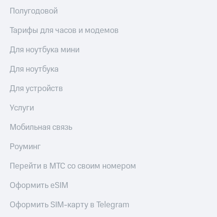
Сертификаты
Подписка
Полугодовой
безопасности
на гигабайты
интернета,
Тарифы для часов и модемов
Всё
фильмы,
под
музыка
Для ноутбука мини
рукой
и многое
в Мой МТС
другое
Для ноутбука
Семейная
Посмотрите,
группа
Для устройств
что
полезного
Скидка
Услуги
есть
на тарифы,
в нашем
общие
Мобильная связь
приложении
подписки
и услуги,
КИОН
Роуминг
доступ
к геолокации
КИОН
Перейти в МТС со своим номером
Кино,
Музыка
музыка,
Оформить eSIM
книги
КИОН
и не
Строки
только
Оформить SIM-карту в Telegram