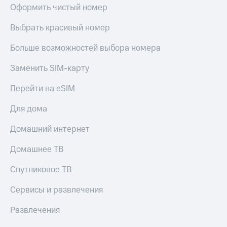
Live
Безопасность
Оформить чистый номер
Гудок
Финансы
Выбрать красивый номер
Мой
Детям
Больше возможностей выбора номера
МТС
и родителям
Заменить SIM-карту
Все
Здоровье
приложения
и фитнес
Перейти на eSIM
Инвестиции
Приложения
Для дома
от МТС
Получайте
доход
Домашний интернет
Акции
онлайн
Страхование
Домашнее ТВ
Приложения
КИОН
Покупка
Спутниковое ТВ
полисов
КИОН
онлайн
Музыка
Сервисы и развлечения
Скидка 30%
на связь
КИОН
Развлечения
Строки
С картой