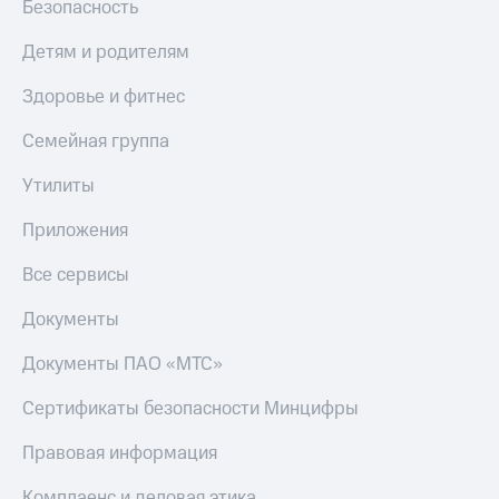
Безопасность
МТС
Live
Деньги
Детям и родителям
МТС
Гудок
Накопления
Здоровье и фитнес
Мой
Откладывайте
МТС
Семейная группа
деньги
и получайте
Все
доход 15%
Утилиты
приложения
Акции
Финансы
Условия
Приложения
Инвестиции
пополнения
Все сервисы
Получайте
Скидка
доход
30%
Документы
онлайн
на связь
Страхование
Документы ПАО «МТС»
Покупка
Тарифы
полисов
RED,
Сертификаты безопасности Минцифры
онлайн
РИИЛ
Скидка 30%
и МТС Супер
Правовая информация
на связь
дешевле
при оплате
Комплаенс и деловая этика