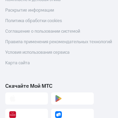
С картой
с карты
МТС
МТС Деньги
Раскрытие информации
Деньги
МТС
Обзоры
Политика обработки cookies
Накопления
товаров
Соглашение о пользовании системой
Откладывайте
Скидки
деньги
до 40%
Правила применения рекомендательных технологий
и получайте
на смартфоны
доход 15%
Условия использования сервиса
Платежи
при
и
покупке
переводы
Карта сайта
со связью
МТС
Пополнить
номер
МТС
Скачайте Мой МТС
Настройки
автоплатежа
Пополнить
номер
другого