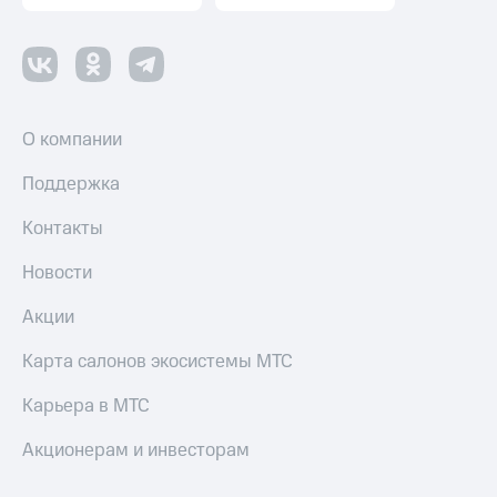
оператора
Оплата
интернета
и
ТВ
О компании
Переводы
Поддержка
с
телефона
Контакты
на карту
Новости
МТС Pay
Оплата
Акции
по QR-
коду
Карта салонов экосистемы МТС
за границей
Карьера в МТС
тернет-магазин
Смартфоны
Акционерам и инвесторам
Наушники