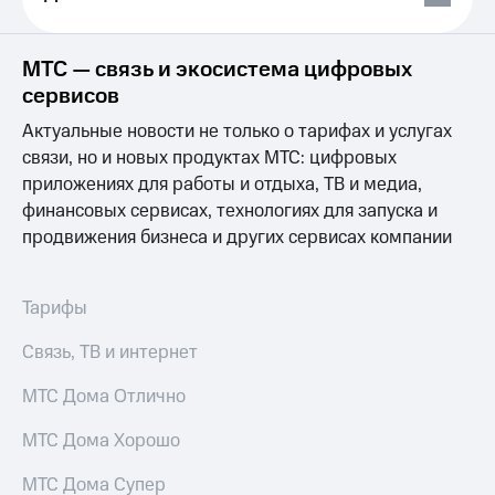
Выбрать
ТВ и телефон
красивый
для дома
номер
МТС — связь и экосистема цифровых
Услуги
Заменить
сервисов
SIM-
Личный
карту
Актуальные новости не только о тарифах и услугах
кабинет
интернета
связи, но и новых продуктах МТС: цифровых
Перейти
и
приложениях для работы и отдыха, ТВ и медиа,
на
ТВ
финансовых сервисах, технологиях для запуска и
eSIM
Личный
продвижения бизнеса и других сервисах компании
кабинет
Для дома
спутникового
Выберите
ТВ
и подключите
Скачать
Тарифы
ТВ
приложение
с выгодным
Мой
Связь, ТВ и интернет
тарифом
МТС
Акции
МТС Дома Отлично
Тарифы
Интернет,
МТС Дома Хорошо
ТВ и телефон
Видеонаблюдение
для дома
для дома
МТС Дома Супер